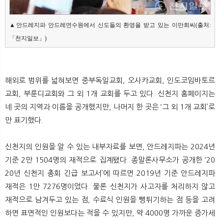
▲안드레지파 안드레연수원에서 신도들의 환영을 받고 있는 이만희씨(출처:
「천지일보」)
해외로 범위를 넓혀보면 중부독일교회, 오사카교회, 인도코임바토르
교회, 부룬디교회와 그 외 1개 교회를 두고 있다. 신천지 홈페이지는
네 곳의 지역과 이름을 공개했지만, 나머지 한 곳은 ‘그 외 1개 교회’로
만 표기했다.
신천지의 인원을 알 수 있는 내부자료를 보면, 안드레지파는 2024년
기준 2만 1504명의 재적으로 집계됐다. 종말론사무소가 공개한 ‘20
20년 신천지 총회 긴급 보고서’에 따르면 2019년 기준 안드레지파
재적은 1만 7276명이었다. 물론 신천지가 사고자를 처리하지 않고
재적으로 남겨두고 있는 점, 수료식 인원을 뻥튀기하는 점 등을 고려
하면 표면적인 인원보다는 적을 수 있지만, 약 4000명 가까운 증가세