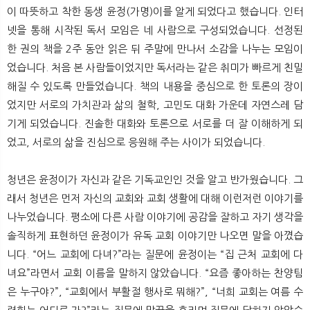
뉴
색
이 따뜻하고 착한 동생 윤정(가명)이를 알게 되었다고 했습니다. 인터
넷을 통해 시작된 독서 모임은 네 사람으로 구성되었습니다. 선정된
한 권의 책을 2주 동안 읽은 뒤 주말에 만나서 소감을 나누는 모임이
었습니다. 처음 본 사람들이었지만 독서라는 같은 취미가 빠르게 친밀
해질 수 있도록 만들었습니다. 책의 내용을 중심으로 한 토론의 장이
었지만 서로의 가치관과 삶의 철학, 고민도 대화 가운데 자연스레 담
기게 되었습니다. 진솔한 대화와 토론으로 서로를 더 잘 이해하게 되
었고, 서로의 삶을 진심으로 응원해 주는 사이가 되었습니다.
청년은 윤정이가 자신과 같은 기독교인인 것을 알고 반가웠습니다. 그
래서 청년은 먼저 자신의 교회와 교회 생활에 대해 이런저런 이야기를
나누었습니다. 평소에 다른 사람 이야기에 공감을 잘하고 자기 생각을
솔직하게 표현하던 윤정이가 유독 교회 이야기만 나오면 말을 아꼈습
니다. “어느 교회에 다녀?”라는 질문에 윤정이는 “집 근처 교회에 다
녀요”라면서 교회 이름을 말하지 않았습니다. “요즘 좋아하는 찬양팀
은 누구야?”, “교회에서 부활절 행사로 뭐해?”, “너희 교회는 여름 수