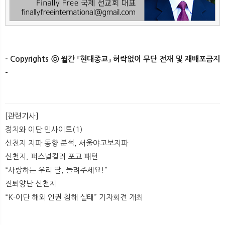
- Copyrights ⓒ 월간 「현대종교」 허락없이 무단 전재 및 재배포금지
-​ ​
[관련기사]
정치와 이단 인사이트(1)
신천지 지파 동향 분석, 서울야고보지파
신천지, 퍼스널컬러 포교 패턴
​“사랑하는 우리 딸, 돌려주세요!”
진퇴양난 신천지
“K-이단 해외 인권 침해 실태” 기자회견 개최