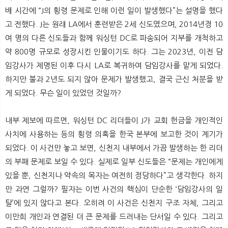
뉴
색
배 시간에 “J의 횡령 문제로 인해 이런 일이 발생했다”는 설명을 했다
고 전했다. J는 원래 LA에서 훈련받은 2세 신도였으며, 2014년경 10
여 명의 다른 신도들과 함께 워싱턴 DC로 파송되어 지부를 개척하고
약 800명 규모로 성장시킨 인물이기도 하다. 그는 2023년, 이전 담
임강사가 제명된 이후 다시 LA로 복귀하여 담임강사를 맡게 되었다.
하지만 불과 2년도 되지 않아 문제가 발생했고, 결국 근신 처분을 받
게 되었다. 무슨 일이 있었던 것일까?
내부 제보에 따르면, 워싱턴 DC 리더들이 J가 교회 헌금을 개인적인
사치에 사용하는 등의 횡령 의혹을 한국 본부에 보고한 것이 계기가
되었다. 이 사건만 놓고 보면, 신천지 내부에서 가끔 발생하는 한 리더
의 부패 문제로 보일 수 있다. 실제로 일부 신도들은 “문제는 개인에게
있을 뿐, 신천지나 약속의 목자는 여전히 정당하다”고 생각한다. 하지
만 과연 그럴까? 필자는 이번 사건의 핵심이 단순한 ‘담임강사의 일
탈’에 있지 않다고 본다. 오히려 이 사건은 신천지 구조 자체, 그리고
이만희 개인과 연결된 더 큰 문제를 드러내는 단서일 수 있다. 그리고