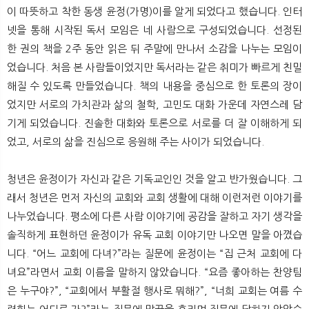
뉴
색
이 따뜻하고 착한 동생 윤정(가명)이를 알게 되었다고 했습니다. 인터
넷을 통해 시작된 독서 모임은 네 사람으로 구성되었습니다. 선정된
한 권의 책을 2주 동안 읽은 뒤 주말에 만나서 소감을 나누는 모임이
었습니다. 처음 본 사람들이었지만 독서라는 같은 취미가 빠르게 친밀
해질 수 있도록 만들었습니다. 책의 내용을 중심으로 한 토론의 장이
었지만 서로의 가치관과 삶의 철학, 고민도 대화 가운데 자연스레 담
기게 되었습니다. 진솔한 대화와 토론으로 서로를 더 잘 이해하게 되
었고, 서로의 삶을 진심으로 응원해 주는 사이가 되었습니다.
청년은 윤정이가 자신과 같은 기독교인인 것을 알고 반가웠습니다. 그
래서 청년은 먼저 자신의 교회와 교회 생활에 대해 이런저런 이야기를
나누었습니다. 평소에 다른 사람 이야기에 공감을 잘하고 자기 생각을
솔직하게 표현하던 윤정이가 유독 교회 이야기만 나오면 말을 아꼈습
니다. “어느 교회에 다녀?”라는 질문에 윤정이는 “집 근처 교회에 다
녀요”라면서 교회 이름을 말하지 않았습니다. “요즘 좋아하는 찬양팀
은 누구야?”, “교회에서 부활절 행사로 뭐해?”, “너희 교회는 여름 수