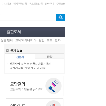
기사제보
정기구독신청
유료회원신청
장바구니
주문조회
 많은 단체
교계/세미나/기타
칼럼
포토
만화
인기 뉴스
종합
신천지
신천지에 속 썩는 과천시민들, “안전
요한계시록 반증 세미나 개최