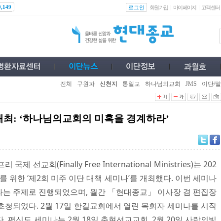
로그인
0,149
회원가입
마이페이지
고객센터
전체
구원파
신천지
통일교
하나님의교회
JMS
이단/말
개최: ‘하나님의교회의 미혹을 경계하라’
교회(Finally Free International Ministries)는 202
를 위한 ‘제2회 미주 이단 대책 세미나’를 개최했다. 이번 세미나
라는 주제로 진행되었으며, 월간 「현대종교」 이사장 겸 편집장
초청되었다. 2월 17일 한길교회에서 열린 목회자 세미나를 시작
. 평신도 세미나는 2월 18일 충현선교교회, 2월 20일 사랑의빛