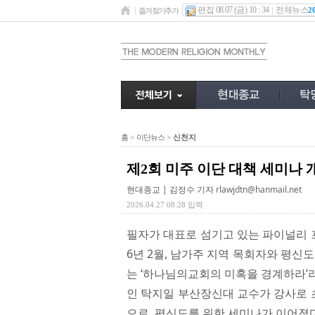
편집 08.07 (금) 10 : 34
전체뉴스
2
즐겨찾기추가
홈
>
이단뉴스
>
신천지
제2회 미주 이단 대책 세미나 
현대종교 | 김정수 기자
rlawjdtn@hanmail.net
2026.04.27 08:28 입력
필자가 대표로 섬기고 있는 파이널리 프리 국제 선
6년 2월, 남가주 지역 목회자와 평신도
는 ‘하나님의교회의 미혹을 경계하라’
인 탁지일 부산장신대 교수가 강사로 
으로, 평신도를 위한 세미나가 이어졌다