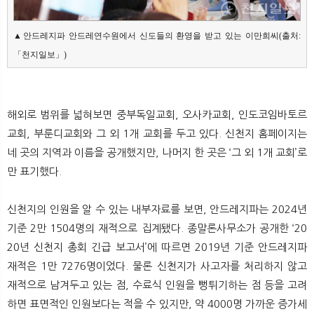
▲안드레지파 안드레연수원에서 신도들의 환영을 받고 있는 이만희씨(출처:
「천지일보」)
해외로 범위를 넓혀보면 중부독일교회, 오사카교회, 인도코임바토르
교회, 부룬디교회와 그 외 1개 교회를 두고 있다. 신천지 홈페이지는
네 곳의 지역과 이름을 공개했지만, 나머지 한 곳은 ‘그 외 1개 교회’로
만 표기했다.
신천지의 인원을 알 수 있는 내부자료를 보면, 안드레지파는 2024년
기준 2만 1504명의 재적으로 집계됐다. 종말론사무소가 공개한 ‘20
20년 신천지 총회 긴급 보고서’에 따르면 2019년 기준 안드레지파
재적은 1만 7276명이었다. 물론 신천지가 사고자를 처리하지 않고
재적으로 남겨두고 있는 점, 수료식 인원을 뻥튀기하는 점 등을 고려
하면 표면적인 인원보다는 적을 수 있지만, 약 4000명 가까운 증가세