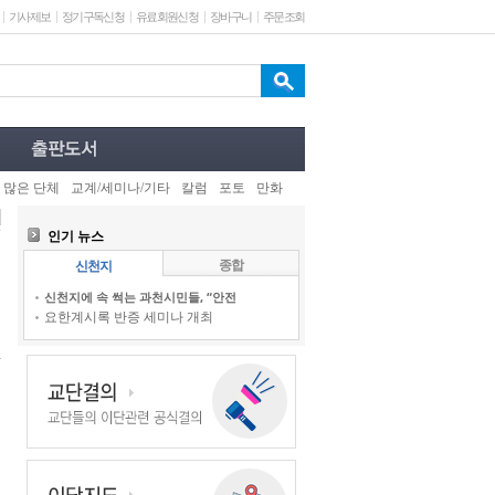
기사제보
정기구독신청
유료회원신청
장바구니
주문조회
 많은 단체
교계/세미나/기타
칼럼
포토
만화
인기 뉴스
종합
신천지
신천지에 속 썩는 과천시민들, “안전
요한계시록 반증 세미나 개최