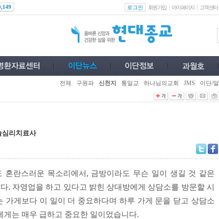
로그인
0,149
회원가입
마이페이지
고객센터
전체
구원파
신천지
통일교
하나님의교회
JMS
이단/말
미술심리치료사
 혼란스러운 목소리에서, 금방이라도 무슨 일이 생길 것 같은
. 자영업을 하고 있다고 밝힌 상대방에게 상담소를 방문할 시
 가게보다 이 일이 더 중요하다며 하루 가게 문을 닫고 상담소
에게는 매우 급하고 중요한 일이었습니다.