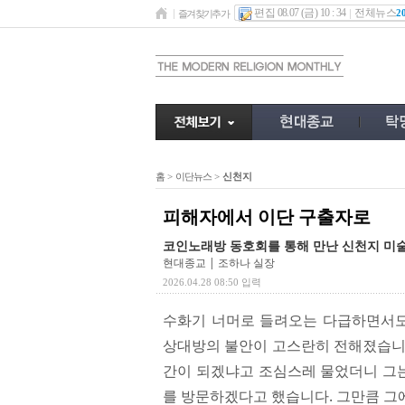
편집 08.07 (금) 10 : 34
전체뉴스
2
즐겨찾기추가
홈
>
이단뉴스
>
신천지
피해자에서 이단 구출자로
코인노래방 동호회를 통해 만난 신천지 
현대종교 | 조하나 실장
2026.04.28 08:50 입력
수화기 너머로 들려오는 다급하면서도
상대방의 불안이 고스란히 전해졌습니다
간이 되겠냐고 조심스레 물었더니 그는
를 방문하겠다고 했습니다. 그만큼 그