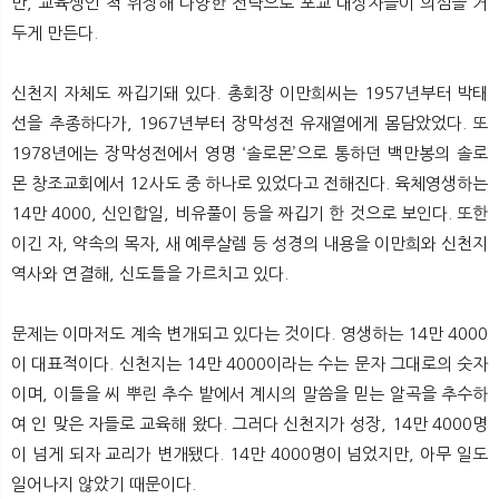
만, 교육생인 척 위장해 다양한 전략으로 포교 대상자들이 의심을 거
두게 만든다.
신천지 자체도 짜깁기돼 있다. 총회장 이만희씨는 1957년부터 박태
선을 추종하다가, 1967년부터 장막성전 유재열에게 몸담았었다. 또
1978년에는 장막성전에서 영명 ‘솔로몬’으로 통하던 백만봉의 솔로
몬 창조교회에서 12사도 중 하나로 있었다고 전해진다. 육체영생하는
14만 4000, 신인합일, 비유풀이 등을 짜깁기 한 것으로 보인다. 또한
이긴 자, 약속의 목자, 새 예루살렘 등 성경의 내용을 이만희와 신천지
역사와 연결해, 신도들을 가르치고 있다.
문제는 이마저도 계속 변개되고 있다는 것이다. 영생하는 14만 4000
이 대표적이다. 신천지는 14만 4000이라는 수는 문자 그대로의 숫자
이며, 이들을 씨 뿌린 추수 밭에서 계시의 말씀을 믿는 알곡을 추수하
여 인 맞은 자들로 교육해 왔다. 그러다 신천지가 성장, 14만 4000명
이 넘게 되자 교리가 변개됐다. 14만 4000명이 넘었지만, 아무 일도
일어나지 않았기 때문이다.