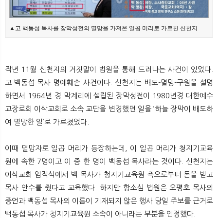
▲고 백동섭 목사를 장막성전의 멸망을 가져온 일곱 머리로 가르친 신천지
작년 11월 신천지의 거짓말이 법원을 통해 드러나는 사건이 있었다.
고 백동섭 목사 명예훼손 사건이다. 신천지는 배도-멸망-구원을 설명
하면서 1964년 경 막계리에 설립된 장막성전이 1980년경 대한예수
교장로회 이삭교회로 소속 교단을 변경했던 일을 ‘하늘 장막이 배도하
여 멸망한 일’로 가르쳤었다.
이때 멸망자로 일곱 머리가 등장하는데, 이 일곱 머리가 청지기교육
원에 속한 7명이고 이 중 한 명이 백동섭 목사라는 것이다. 신천지는
이삭교회 임직식에서 백 목사가 청지기교육원 측으로부터 돈을 받고
목사 안수를 줬다고 교육했다. 하지만 항소심 법원은 오평호 목사의
증언과 백동섭 목사의 이름이 기재되지 않은 행사 당일 주보를 근거로
백동섭 목사가 청지기교육원 소속이 아니라는 부분을 인정했다.