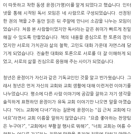
뉴
색
이 따뜻하고 착한 동생 윤정(가명)이를 알게 되었다고 했습니다. 인터
넷을 통해 시작된 독서 모임은 네 사람으로 구성되었습니다. 선정된
한 권의 책을 2주 동안 읽은 뒤 주말에 만나서 소감을 나누는 모임이
었습니다. 처음 본 사람들이었지만 독서라는 같은 취미가 빠르게 친밀
해질 수 있도록 만들었습니다. 책의 내용을 중심으로 한 토론의 장이
었지만 서로의 가치관과 삶의 철학, 고민도 대화 가운데 자연스레 담
기게 되었습니다. 진솔한 대화와 토론으로 서로를 더 잘 이해하게 되
었고, 서로의 삶을 진심으로 응원해 주는 사이가 되었습니다.
청년은 윤정이가 자신과 같은 기독교인인 것을 알고 반가웠습니다. 그
래서 청년은 먼저 자신의 교회와 교회 생활에 대해 이런저런 이야기를
나누었습니다. 평소에 다른 사람 이야기에 공감을 잘하고 자기 생각을
솔직하게 표현하던 윤정이가 유독 교회 이야기만 나오면 말을 아꼈습
니다. “어느 교회에 다녀?”라는 질문에 윤정이는 “집 근처 교회에 다
녀요”라면서 교회 이름을 말하지 않았습니다. “요즘 좋아하는 찬양팀
은 누구야?”, “교회에서 부활절 행사로 뭐해?”, “너희 교회는 여름 수