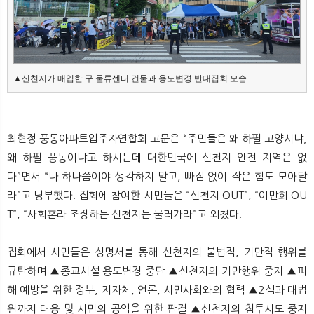
▲신천지가 매입한 구 물류센터 건물과 용도변경 반대집회 모습
최현정 풍동아파트입주자연합회 고문은 “주민들은 왜 하필 고양시냐,
왜 하필 풍동이냐고 하시는데 대한민국에 신천지 안전 지역은 없
다”면서 “나 하나쯤이야 생각하지 말고, 빠짐 없이 작은 힘도 모아달
라”고 당부했다. 집회에 참여한 시민들은 “신천지 OUT”, “이만희 OU
T”, “사회혼라 조장하는 신천지는 물러가라”고 외쳤다.
집회에서 시민들은 성명서를 통해 신천지의 불법적, 기만적 행위를
규탄하며 ▲종교시설 용도변경 중단 ▲신천지의 기만행위 중지 ▲피
해 예방을 위한 정부, 지자체, 언론, 시민사회와의 협력 ▲2심과 대법
원까지 대응 및 시민의 공익을 위한 판결 ▲신천지의 침투시도 중지