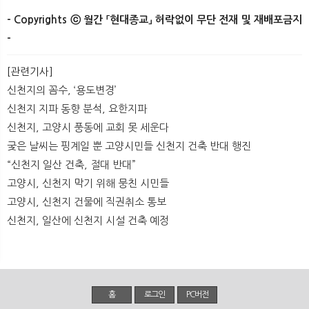
- Copyrights ⓒ 월간 「현대종교」 허락없이 무단 전재 및 재배포금지
-
​
[관련기사]
신천지의 꼼수, ‘용도변경’
신천지 지파 동향 분석, 요한지파
신천지, 고양시 풍동에 교회 못 세운다
궂은 날씨는 핑계일 뿐 고양시민들 신천지 건축 반대 행진
“신천지 일산 건축, 절대 반대”
고양시, 신천지 막기 위해 뭉친 시민들
고양시, 신천지 건물에 직권취소 통보
신천지, 일산에 신천지 시설 건축 예정
홈
로그인
PC버전