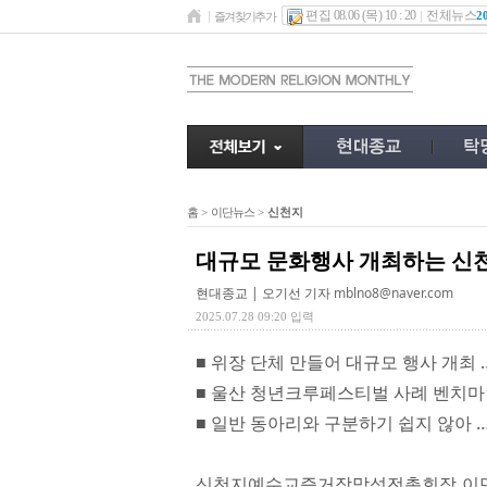
편집 08.06 (목) 10 : 20
전체뉴스
2
즐겨찾기추가
홈
>
이단뉴스
>
신천지
대규모 문화행사 개최하는 신천
현대종교 | 오기선 기자
mblno8@naver.com
2025.07.28 09:20 입력
■ 위장 단체 만들어 대규모 행사 개최 
■ 울산 청년크루페스티벌 사례 벤치마
■ 일반 동아리와 구분하기 쉽지 않아 
신천지예수교증거장막성전총회장 이만희