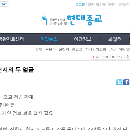
로그인
0,149
회원가입
마이페이지
고객센터
전체
구원파
신천지
통일교
하나님의교회
JMS
이단/말
지의 두 얼굴
… 포교 저변 확대
킹한 듯
… 개인 정보 보호 철저 필요
, 신천지 청년 신도들이 각종 동아리에 스며들거나 위장 단