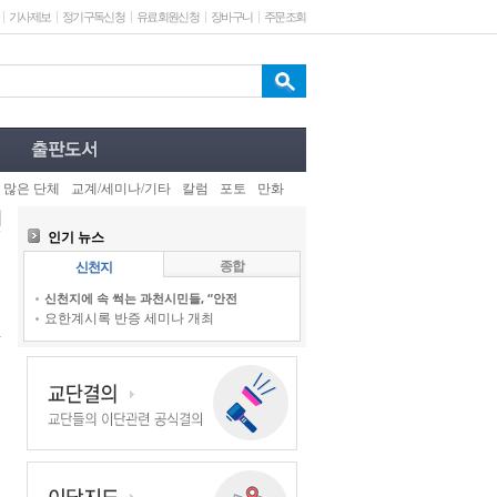
기사제보
정기구독신청
유료회원신청
장바구니
주문조회
 많은 단체
교계/세미나/기타
칼럼
포토
만화
인기 뉴스
종합
신천지
신천지에 속 썩는 과천시민들, “안전
요한계시록 반증 세미나 개최