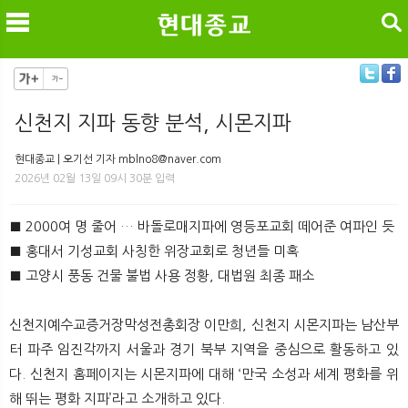
검색
신천지 지파 동향 분석, 시몬지파
메
검
현대종교 | 오기선 기자 mblno8@naver.com
2026년 02월 13일 09시 30분 입력
■ 2000여 명 줄어 … 바돌로매지파에 영등포교회 떼어준 여파인 듯
■ 홍대서 기성교회 사칭한 위장교회로 청년들 미혹
■ 고양시 풍동 건물 불법 사용 정황, 대법원 최종 패소
신천지예수교증거장막성전총회장 이만희, 신천지 시몬지파는 남산부
터 파주 임진각까지 서울과 경기 북부 지역을 중심으로 활동하고 있
다. 신천지 홈페이지는 시몬지파에 대해 ‘만국 소성과 세계 평화를 위
해 뛰는 평화 지파’라고 소개하고 있다.