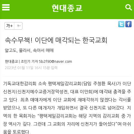
검색
속수무책! 이단에 매각되는 한국교회
메
검
알고도, 몰라서, 속아서 매매
현대종교 | 조민기 기자 5b2f90@naver.com
2023년 01월 11일 16시 15분 입력
기독교대한감리회 소속 평택제일감리교회(담임 주청환 목사)가 이단
신천지(신천지예수교증거장막성전, 대표 이만희)에 매각돼 충격을 주
고 있다. 최초 매매자에게 이단 교회에 재매각하지 않겠다는 각서를
받았으나, 또 다른 매개자가 개입하면서 결국 신천지로 넘어갔다. 지
역의 한 목회자는 “평택제일감리교회는 해당 지역의 감리교회 중 가
장 역사가 깊다. 그런데 그 교회의 자리에 신천지가 들어섰다”며 아쉬
움을 토로했다.