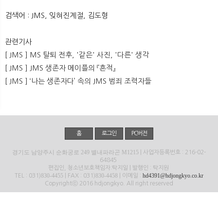
뉴
색
검색어 : JMS, 잊혀진계절, 김도형
관련기사
[ JMS ] MS 탈퇴 전후, '같은' 사진, '다른' 생각
[ JMS ] JMS 생존자 메이플의 『흔적』
[ JMS ] ‘나는 생존자다’ 속의 JMS 범죄 조력자들
홈
로그인
PC버전
경기도 남양주시 순화궁로 249 별내파라곤 M1215
| 사업자등록번호 : 216-02-
64845
편집인, 청소년보호책임자:탁지일 | 발행인 : 탁지원
830-4455
830-4458
hd4391@hdjongkyo.co.kr
TEL : 031)
| FAX : 031)
| 이메일 :
Copyrightⓒ 2016 hdjongkyo. All right reserved