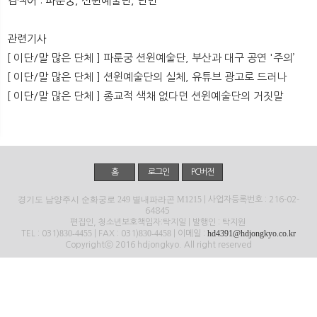
검색어 : 파룬궁, 션윈예술단, 난민
뉴
색
관련기사
[ 이단/말 많은 단체 ] 파룬궁 션윈예술단, 부산과 대구 공연 '주의’
[ 이단/말 많은 단체 ] 션윈예술단의 실체, 유튜브 광고로 드러나
[ 이단/말 많은 단체 ] 종교적 색채 없다던 션윈예술단의 거짓말
홈
로그인
PC버전
경기도 남양주시 순화궁로 249 별내파라곤 M1215
| 사업자등록번호 : 216-02-
64845
편집인, 청소년보호책임자:탁지일 | 발행인 : 탁지원
830-4455
830-4458
hd4391@hdjongkyo.co.kr
TEL : 031)
| FAX : 031)
| 이메일 :
Copyrightⓒ 2016 hdjongkyo. All right reserved