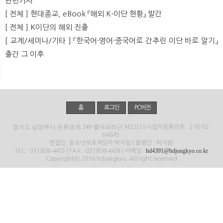
관련기사
뉴
색
[ 전체 ] 현대종교, eBook 『해외 K-이단 현황』 발간
[ 전체 ] K이단의 해외 진출
[ 교계/세미나/기타 ] 『한국어·영어·중국어로 간추린 이단 바로 알기』
출간 그 이후
홈
로그인
PC버전
경기도 남양주시 순화궁로 249 별내파라곤 M1215
| 사업자등록번호 : 216-02-
64845
편집인, 청소년보호책임자:탁지일 | 발행인 : 탁지원
830-4455
830-4458
hd4391@hdjongkyo.co.kr
TEL : 031)
| FAX : 031)
| 이메일 :
Copyrightⓒ 2016 hdjongkyo. All right reserved