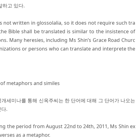
말하고 있다.
s not written in glossolalia, so it does not require such tra
the Bible shall be translated is similar to the insistence of
ons. Many heresies, including Ms Shin’s Grace Road Churc
anizations or persons who can translate and interprete the
ts of metaphors and similes
1차 공개세미나를 통해 신옥주씨는 한 단어에 대해 그 단어가 나오는
다.
ng the period from August 22nd to 24th, 2011, Ms Shin ex
verses as a metaphor.