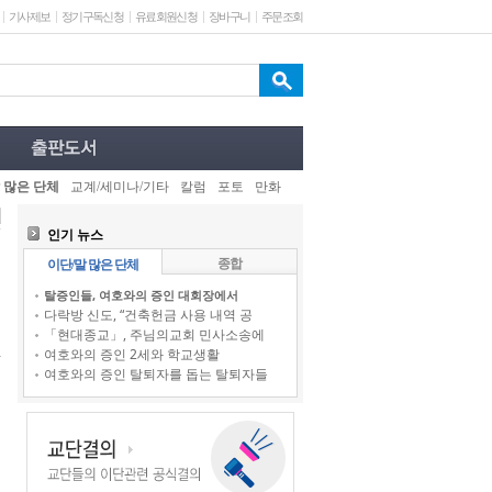
기사제보
정기구독신청
유료회원신청
장바구니
주문조회
 많은 단체
교계/세미나/기타
칼럼
포토
만화
인기 뉴스
종합
이단/말 많은 단체
탈증인들, 여호와의 증인 대회장에서
다락방 신도, “건축헌금 사용 내역 공
「현대종교」, 주님의교회 민사소송에
여호와의 증인 2세와 학교생활
여호와의 증인 탈퇴자를 돕는 탈퇴자들