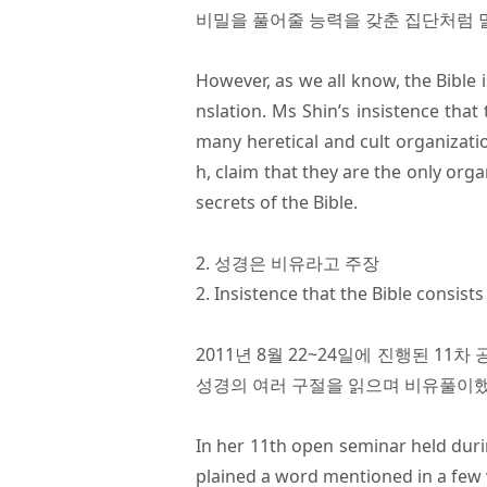
비밀을 풀어줄 능력을 갖춘 집단처럼 
However, as we all know, the Bible i
nslation. Ms Shin’s insistence that 
many heretical and cult organizati
h, claim that they are the only org
secrets of the Bible.
2. 성경은 비유라고 주장
2. Insistence that the Bible consis
2011년 8월 22~24일에 진행된 1
성경의 여러 구절을 읽으며 비유풀이했
In her 11th open seminar held duri
plained a word mentioned in a few 