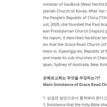
minister of SeoBook (West North) 
yterian Church of Korea. After her
the People’s Republic of China (“C
ust, 2009, she founded the Paul A
ean Presbyterian Church (Hapsin) p
his report, it describes heretical 
ws that the Grace Road Church (of 
heon-si, Gyeonggi-do, Republic of 
and made its sub-churches in Cheona
apan, Sydney of Australia, New York
은혜로교회는 무엇을 주장하는가?
Main Insistence of Grace Road C
1. 성경은 방언으로서 통역해야 한다고
1. Insistence that the Holy Bible sha