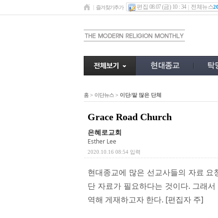
편집 08.07 (금) 10 : 34
전체뉴스
2
즐겨찾기추가
홈
>
이단뉴스
>
이단/말 많은 단체
Grace Road Church
은혜로교회
Esther Lee
2020.10.16 08:54 입력
현대종교에 많은 선교사들의 자료 요청
단 자료가 필요하다는 것이다. 그래서
역해 게재하고자 한다. [편집자 주]