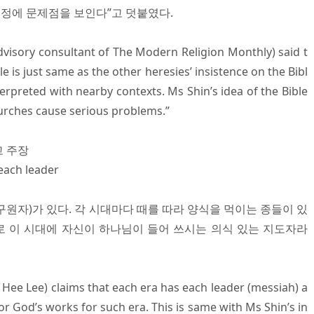
부정에 문제점을 보인다”고 덧붙였다.
visory consultant of The Modern Religion Monthly) said t
le is just same as the other heresies’ insistence on the Bibl
terpreted with nearby contexts. Ms Shin’s idea of the Bible
hurches cause serious problems.”
고 주장
 each leader
원자)가 있다. 각 시대마다 때를 따라 양식을 먹이는 종들이 있
 이 시대에 자신이 하나님이 들어 쓰시는 의식 있는 지도자라
 Hee Lee) claims that each era has each leader (messiah) a
or God’s works for such era. This is same with Ms Shin’s in