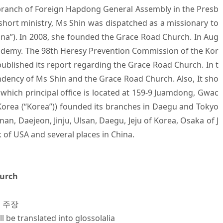
branch of Foreign Hapdong General Assembly in the Presb
 short ministry, Ms Shin was dispatched as a missionary to
hina”). In 2008, she founded the Grace Road Church. In Aug
cademy. The 98th Heresy Prevention Commission of the Kor
ublished its report regarding the Grace Road Church. In t
tendency of Ms Shin and the Grace Road Church. Also, It sho
which principal office is located at 159-9 Juamdong, Gwac
Korea (“Korea”)) founded its branches in Daegu and Tokyo
n, Daejeon, Jinju, Ulsan, Daegu, Jeju of Korea, Osaka of J
 of USA and several places in China.
hurch
 주장
ll be translated into glossolalia