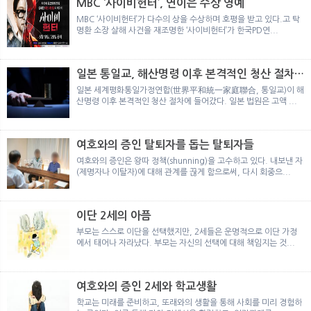
MBC ‘사이비헌터’, 연이은 수상 영예
MBC ‘사이비헌터’가 다수의 상을 수상하며 호평을 받고 있다.고 탁
명환 소장 살해 사건을 재조명한 ‘사이비헌터’가 한국PD연...
일본 통일교, 해산명령 이후 본격적인 청산 절차
돌입
일본 세계평화통일가정연합(世界平和統一家庭聯合, 통일교)이 해
산명령 이후 본격적인 청산 절차에 들어갔다. 일본 법원은 고액 ...
여호와의 증인 탈퇴자를 돕는 탈퇴자들
여호와의 증인은 왕따 정책(shunning)을 고수하고 있다. 내보낸 자
(제명자나 이탈자)에 대해 관계를 끊게 함으로써, 다시 회중으...
이단 2세의 아픔
부모는 스스로 이단을 선택했지만, 2세들은 운명적으로 이단 가정
에서 태어나 자라났다. 부모는 자신의 선택에 대해 책임지는 것...
여호와의 증인 2세와 학교생활
학교는 미래를 준비하고, 또래와의 생활을 통해 사회를 미리 경험하