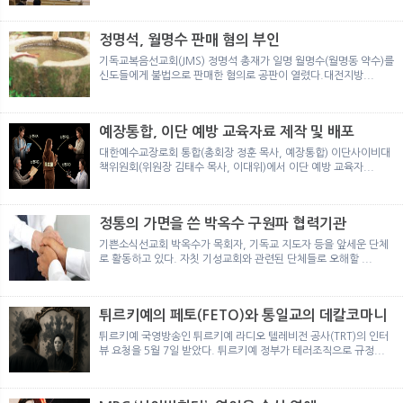
뉴
색
정명석, 월명수 판매 혐의 부인
기독교복음선교회(JMS) 정명석 총재가 일명 월명수(월명동 약수)를
신도들에게 불법으로 판매한 혐의로 공판이 열렸다.대전지방...
예장통합, 이단 예방 교육자료 제작 및 배포
대한예수교장로회 통합(총회장 정훈 목사, 예장통합) 이단사이비대
책위원회(위원장 김태수 목사, 이대위)에서 이단 예방 교육자...
정통의 가면을 쓴 박옥수 구원파 협력기관
기쁜소식선교회 박옥수가 목회자, 기독교 지도자 등을 앞세운 단체
로 활동하고 있다. 자칫 기성교회와 관련된 단체들로 오해할 ...
튀르키예의 페토(FETO)와 통일교의 데칼코마니
튀르키예 국영방송인 튀르키예 라디오 텔레비전 공사(TRT)의 인터
뷰 요청을 5월 7일 받았다. 튀르키예 정부가 테러조직으로 규정...