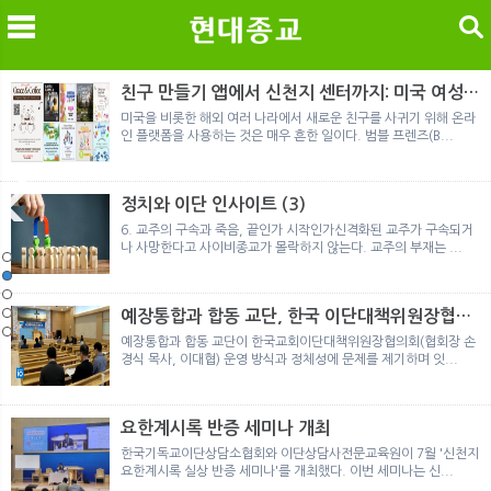
검색
친구 만들기 앱에서 신천지 센터까지: 미국 여성이
경험한 9개월 포섭의 전 과정
미국을 비롯한 해외 여러 나라에서 새로운 친구를 사귀기 위해 온라
인 플랫폼을 사용하는 것은 매우 흔한 일이다. 범블 프렌즈(B...
메
검
정치와 이단 인사이트 (3)
6. 교주의 구속과 죽음, 끝인가 시작인가신격화된 교주가 구속되거
나 사망한다고 사이비종교가 몰락하지 않는다. 교주의 부재는 ...
노르웨이 재판이 남긴 흔적
정통의 가면을 쓴 박옥수 구원파 협력기관
일본 통일교, 해산명령 이후 본격적인 청산 절차 돌입
여호와의 증인 2세와 학교생활
「현대종교」, 주님의교회 민사소송에 승소
노르웨이 재판이 남긴 흔적
정통의 가면을 쓴 박옥수 구원파 협력기관
예장통합과 합동 교단, 한국 이단대책위원장협의
회 탈퇴
예장통합과 합동 교단이 한국교회이단대책위원장협의회(협회장 손
경식 목사, 이대협) 운영 방식과 정체성에 문제를 제기하며 잇...
요한계시록 반증 세미나 개최
한국기독교이단상담소협회와 이단상담사전문교육원이 7월 '신천지
요한계시록 실상 반증 세미나'를 개최했다. 이번 세미나는 신...