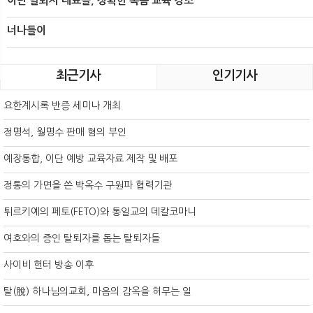
이단 탈퇴자 대표들, 정확한 복음 교육 강조
너나들이
최근기사
인기기사
요한계시록 반증 세미나 개최
정명석, 월명수 판매 혐의 부인
예장통합, 이단 예방 교육자료 제작 및 배포
정통의 가면을 쓴 박옥수 구원파 협력기관
튀르키예의 페토(FETO)와 통일교의 데칼코마니
여호와의 증인 탈퇴자를 돕는 탈퇴자들
사이비 헌터 방송 이후
탈(脫) 하나님의교회, 마음의 감옥을 허무는 일