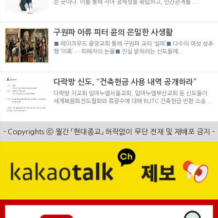
는 곳이다. 이를 통해 자아 정체성을 확립하고, 인간관계를 ...
구원파 아류 피터 윤의 은밀한 사생활
■ 레이크우드 중앙교회 통해 구원파 교리 ‘설파’■ 다수의 여성 성추
행 ‘의혹’ … 피해자의 눈물■ 진실 밝히려는 신도들에...
다락방 신도, “건축헌금 사용 내역 공개하라”
다락방 지교회 임마누엘서울교회, 임마누엘부산교회 등 신도들이
세계복음화전도협회와 류광수에 대해 RUTC 건축헌금 반환 소송...
- Copyrights ⓒ 월간 「현대종교」 허락없이 무단 전재 및 재배포 금지 -