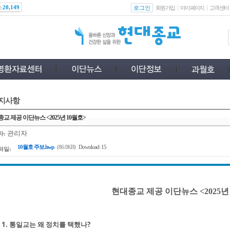
스
로그인
20,149
회원가입
마이페이지
고객센터
지사항
교 제공 이단뉴스 <2025년 10월호>
관리자
자:
10월호 주보.hwp
(86.0KB)
Download: 15
파일:
현대종교 제공 이단뉴스 <2025년
1. 통일교는 왜 정치를 택했나?