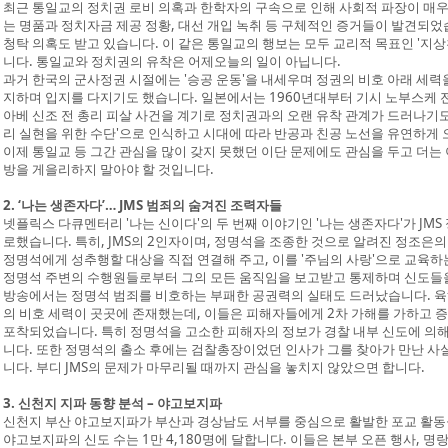
최근 통일교의 정치권 로비 의혹과 한학자의 구속으로 인해 사회적 파장이 매우
는 명품과 정치자금 제공 정황, 대선 개입 녹취 등 구체적인 증거들이 발견되었
청탁 의혹도 받고 있습니다. 이 같은 통일교의 행보는 모두 교리적 목표인 '지
니다. 통일교와 정치권의 유착은 어제오늘의 일이 아닙니다.
과거 한국의 군사정권 시절에는 '승공 운동'을 내세우며 정권의 비호 아래 세력
지하며 입지를 다지기도 했습니다. 일본에서는 1960년대부터 기시 노부스케 전
아베 신조 전 총리 피살 사건을 계기로 정치권과의 오랜 유착 관계가 드러나기도
리 실현을 위한 수단'으로 인식하고 시대에 따라 반공과 친공 노선을 유연하게
이제 통일교 등 그간 관심을 많이 갖지 못했던 이단 문제에도 관심을 두고 더는
방을 게을리하지 말아야 할 것입니다.
2. ‘나는 생존자다’… JMS 범죄의 숨겨진 조력자들
넷플릭스 다큐멘터리 '나는 신이다'의 두 번째 이야기인 '나는 생존자다'가 JM
로했습니다. 특히, JMS의 2인자이며, 정명석을 조종한 것으로 알려진 정조은
정명석에게 성추행할 대상을 직접 연결해 주고, 이를 '주님의 사랑'으로 교육
정명석 주변의 수행원들로부터 그의 모든 움직임을 보고받고 통제하며 신도들을
방송에서는 정명석 범죄를 비호하는 부패한 공권력의 실태도 드러났습니다. 육해공군
의 비호 세력이 곳곳에 존재했는데, 이들은 피해자들에게 2차 가해를 가하고 
포착되었습니다. 특히 정명석을 고소한 피해자의 정보가 경찰 내부 신도에 의해
니다. 또한 정명석의 출소 후에는 검찰총장이었던 인사가 그를 찾아가 만난 
니다. 부디 JMS의 문제가 마무리될 때까지 관심을 놓치지 않았으면 합니다.
3. 신천지 지파 동향 분석 – 야고보지파
신천지 부산 야고보지파가 부산과 경상남도 서부를 중심으로 활발한 포교 활동
야고보지파의 신도 수는 1만 4,180명에 달합니다. 이들은 본부 오픈 행사, 명