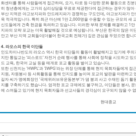
화센터를 통해 사람들에게 접근하며, 요가, 타로 등 다양한 문화 활동으로 친분
히 청년층에게는 고가의 심리상담을 무료로 제공한다며 접근하는 경우가 많아 
부산 지역은 야고보지파와 안드레지파가 경쟁하는 구도인데, 야고보지파가 안드
욱 적극적입니다. 특히 최근 마산에 1만 2,000명을 수용할 수 있는 규모의 새
신도들에게 건축 헌금을 독려하고 있습니다. 이러한 부채 문제를 해결하고 1만 
지파의 모략 포교는 더욱 활발해질 것으로 예상됩니다. 부산은 한국의 많은 이
안고 부산 지역 교회들이(더불어 한국교회 전체가) 깊은 관심을 두었으면 합니다
4. 라오스의 한국 이단들
인도차이나반도의 라오스 역시 한국 이단들의 활동이 활발해지고 있기에 주의가
지만 통일교는 ‘피스로드’ 자전거 순례 행사를 통해 사회에 정착을 시도하고 있으
드 교육, 한국어 교실 등을 매개로 포교 활동을 벌이고 있습니다.
또한 신천지는 'HWPL'과 'IWPG'라는 위장 단체를 통해 현지 목회자들에게
지원, 자원봉사 등 사회활동을 통해 인지도를 높이며 포교의 발판을 마련하고 있
길자 씨가 명예회장인 '국제위러브유운동본부'가 댐 붕괴 사고 수재민 돕기 
지를 구축하기도 했습니다. 엄격한 포교 규제에도 불구하고, 이단들은 봉사, 문
에 스며들고 있기에 현지 목회자들과 선교사들의 경각심이 요구되지 않을 수 
현대종교