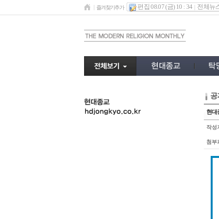
편집 08.07 (금) 10 : 34
전체뉴
즐겨찾기추가
공
undefined
현대종
작성
첨부