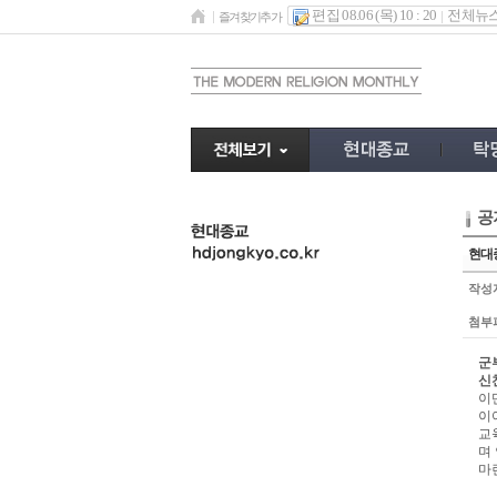
편집 08.06 (목) 10 : 20
전체뉴
즐겨찾기추가
공
undefined
현대종
작성
첨부
군
신
이
이
교
며
마