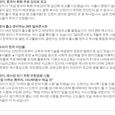
천지, 중국어 회화 무료 강의로 포교
천지가 “초급 중국어 회화 무료강의”로 접근해 포교를 시도했습니다. 서울시 중랑구 
용이 담긴 전단이 배포됐습니다. 얼핏 봐서는 신천지가 제작한 전단인지 알 수 없으나 
 2번 출구 옛골 토성 옆 건물 6층)”은 신천지 센터로 알려진 곳 중 하나입니다. 날로
도들의 주의가 요망됩니다.
명석 출소 준비하는 JMS 알파콘서트
MS가 내년 정명석 출소를 앞두고 대대적인 위장포교를 펼쳤습니다. 안티 JMS 엑소더스 
관한 것이니 주의하라는 게시 글을 확인할 수 있습니다. ‘알파콘서트’는 8월에 전주, 서울
서 전국적으로 열린 포교활동이며, 글쓴이는 정명석 출소를 앞두고 부서별 총동원 위
프리카 한국 이단들
프리카는 선진국으로부터 교육과 의료기술을 제공받아 성장의 발판으로 삼고 있습니다
봉사활동 ▲기업체 운영 ▲학교설립 등으로 사회적 공신력을 얻어 현지인들을 미혹하고
 진출해 주로 NGO를 조직해 활동하며, 기쁜소식선교회는 아프리카 31개의 나라에 4
나님의교회는 아프리카의 34곳 지교회가 있으며, 다락방은 케냐와 탄자니아에 교회와
 외에도 예수중심교회, 만민중앙교회, 성락교회 등이 아프리카 포교에 열을 올리고 있
천지, 제사장 되기 위한 무한경쟁 시험
0점 이하는 흰무리, 144,000등수 매길 것”
천지가 최근 “지켜야 할 새 언약 이행 시험”을 치렀습니다. 신천지는 계시록 7장을 인
리로 나누는데 반드시 신천지 교리를 암기해 테스트에 통과해야만 제사장이 될 수 있습니
번 시험에 이만희 교주는 “90점 이하는 흰무리”임을 강조하는 지시사항을 내렸으며, “14
습니다. 암기력으로 뽑는 이번 제사장 시험을 준비하는 신도들의 모습 속에서 제사장이
려움이 더 커 보입니다.