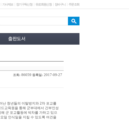
기사제보
정기구독신청
유료회원신청
장바구니
주문조회
86059
2017-09-27
조회:
등록일:
어난 청년들의 이탈방지와 2차 포교를
인드교육원을 통해 군부대에서 간부인성
시해 군 포교활동에 박차를 가하고 있으
토요일 안식일을 지킬 수 있도록 여건을