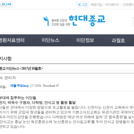
스
로그인
20,149
회원가입
마이페이지
고객센터
지사항
교 이단뉴스 <2017년 10월호>
관리자
자:
10월 주보.hwp
(27.5KB)
Download: 47
파일:
부대에 침투하는 이단들
천지, 박옥수 구원파, 다락방, 안식교 등 활동 활발
단들은 군대에서 다양한 방법으로 포교활동을 펼칩니다. 신천지는 신천지 교육에서 벗
어가기 위해 군입대 청년들을 관리하고 있으며 기쁜소식선교회는 유관기관인 국제마
육과 마인드강연을 진행했습니다. 다락방은 매년 여섯 차례에 걸쳐 ‘군 합숙훈련’을 실
 안식교는 충남 논산 육군훈련소에 ‘논산훈련소 안식일교회’를 두어 안식교 장병들이 
련하고 있습니다.