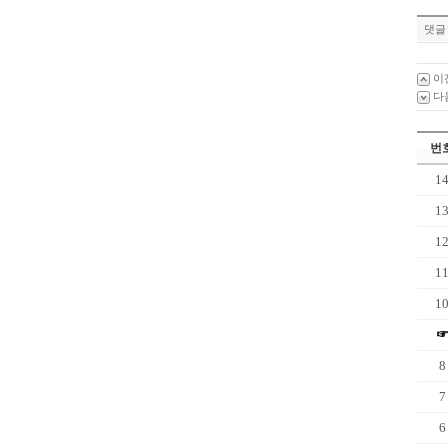
댓글 
이
다
번
1
1
1
1
1
8
7
6