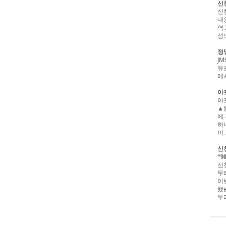
신
신
내
역
성
정
J
유
에
아
아
▲
에
하
이
신
“9
신
무
이
했
두