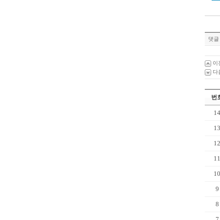
댓글 
이
다
번
1
1
1
1
1
9
8
7