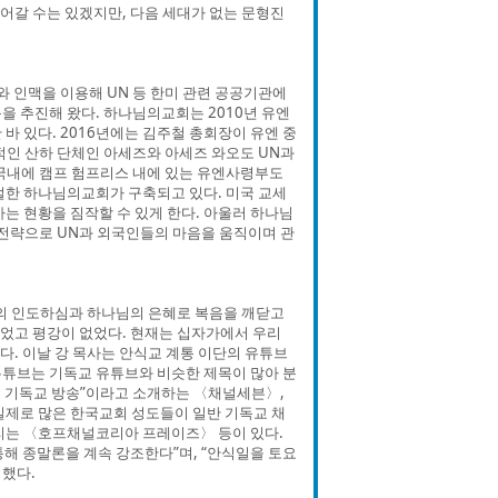
어갈 수는 있겠지만, 다음 세대가 없는 문형진
 인맥을 이용해 UN 등 한미 관련 공공기관에
을 추진해 왔다. 하나님의교회는 2010년 유엔
바 있다. 2016년에는 김주철 총회장이 유엔 중
인 산하 단체인 아세즈와 아세즈 와오도 UN과
 국내에 캠프 험프리스 내에 있는 유엔사령부도
벌한 하나님의교회가 구축되고 있다. 미국 교세
는 현황을 짐작할 수 있게 한다. 아울러 하나님
 전략으로 UN과 외국인들의 마음을 움직이며 관
령의 인도하심과 하나님의 은혜로 복음을 깨닫고
없었고 평강이 없었다. 현재는 십자가에서 우리
. 이날 강 목사는 안식교 계통 이단의 유튜브
유튜브는 기독교 유튜브와 비슷한 제목이 많아 분
는 기독교 방송”이라고 소개하는 〈채널세븐〉,
실제로 많은 한국교회 성도들이 일반 기독교 채
리는 〈호프채널코리아 프레이즈〉 등이 있다.
해 종말론을 계속 강조한다”며, “안식일을 토요
명했다.