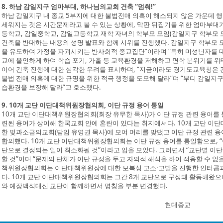
8. 하남 감일지구 엄마부대, 하나님의교회 건축 “멈춰!”
하남 감일지구 내 종교 5부지에 대한 불법전매 의혹이 해소되지 않은 가운데 
세워지는 것은 시간문제라고 볼 수 있는 상황에, 막판 뒤집기를 위한 엄마부대
등학교, 감일중학교, 감일고등학교 재학 자녀의 학부모 모임(감일지구 학부모
건축을 반대하는 내용의 성명 발표와 함께 시위를 진행했다. 감일지구 학부모 
을 유도하여 가정을 파괴시키는 반사회적 종교집단”이라며 “특히 미성년자를 
교에 올인하게 하여 학습 포기, 가출 등 교육환경을 저해하고 면학 분위기를 위
이어 건축 진행에 대한 심각한 우려를 표시하며, “지금이라도 경기도교육청은
불법 전매 의혹에 대한 규명을 위한 적극 행정을 도모해 달라”며 “부디 감일지
습환경을 보장해 달라”고 호소했다.
9. 10개 교단 이단대책위원장협의회, 이단 규정 용어 통일
10개 교단 이단대책위원장협의회(회장 유무한 목사)가 이단 규정 관련 용어를
련된 용어가 상이해 한국교회 안에 혼란이 있다는 취지에서다. 10개 교단 이
한 빛과소금의교회(담임 유영권 목사)에 모여 머리를 맞댔고 이단 규정 관련 용
합의했다. 10개 교단 이단대책위원장협의회는 이단 규정 용어를 통일함으로, “
단으로 결정되는 일이 최소화될 것”이라고 입을 모았다. 그러면서 “교단별 이
할 것”이며 “문제의 단체가 이단 규정을 두고 자의적 해석을 하여 적용할 수 없을
책위원장협의회는 이단대책위원장에 대한 보복성 고소·고발을 진행한 인터콥과
다. 10개 교단 이단대책위원장협의회는 그간 8개 교단으로 구성돼 활동해왔
와 예장백석대신 교단이 함께하면서 명칭을 부분 변경했다.
현대종교