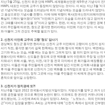
지난 5월 25일, 신천지 유관 단체 HWPL 세계평화선언문 제9주년 기념식이 
HWPL 대표인 이만희 교주가 등장하지 않았다는 것이다. 이 씨는 지난 3월 ‘지구
년 기념식’에서는 모습을 드러냈는데 위의 기념식에는 모습을 드러내지 않았다.
고 음성으로만 기념사를 전했다. 이에 대해 박향미 목사(전국신천지피해자연대
확실히 기력이 떨어졌다”라며 “이만희가 갑자기 모습을 드러내지 않고 없어져 
간 그때를 대비하고 있을 것”이라고 말했다. 한편, 이 씨는 자신의 고향인 경북
리리 주민들에 따르면, 청도군 풍각면 현리리에는 이만희 가묘가 있다. 이 씨는
와 더불어 그의 건강도 주목할 필요가 있다.
2. 신천지 이만희 교주의 고향 ‘청도’ 답사기
경상북도 청도군 풍각면 현리리는 신천지 교주 이만희의 고향이자 신천지 성지
서기 직전, 풍각면 봉기리 길목 한쪽에는 컷 만화 형식의 벽화가 있다. 벽면에는
고기와 뛰노는 모습, 벼를 베는 모습 등이 그려져 있다. 별 의미 없어 보이는 
원봉사단의 벽화다. 신도들은 청도에 오면 벽화를 보며 이만희의 주장 및 신천
지워내기 위해 서울, 부산, 이천, 대구 등 전국 각지에서 온 화가들과 예장통
모았다. 이들은 마을 주민들에게 신천지 벽화에 담긴 이만희 신격화 내용을 알리
후 마을 주민들의 동의로 신천지가 그린 벽화를 도색작업으로 덮고 새 벽화를 
현리리가 성지이지만, 정작 그곳에 사는 마을 주민들은 이 씨에게 관심이 없다.
흔적으로 덮이길 소망한다.
3. 신천지가 정치권에 또?!
지난 6월 1일은 2022 전국동시지방선거일이었다. 지방선거를 앞두고 과거 
의원 공천을 받은 것으로 확인돼 논란이 됐다. 이외에도 한 온라인 커뮤니티에 
로드됐는데, 그 사진에 A씨의 모습이 있었다. A씨는 「노컷뉴스」와의 인터뷰를
근”이라고 입장을 밝혔다. A씨는 교적부에 대해 “신천지 측에서 임의로 간부명