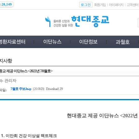
스
로그인
20,149
회원가입
마이페이지
고객센터
지사항
교 제공 이단뉴스 <2022년 7/8월호>
관리자
자:
7월호 주보.hwp
(20.0KB)
Download: 29
파일:
현대종교 제공 이단뉴스 <2022년 
1. 이만희 건강 이상설 팩트체크