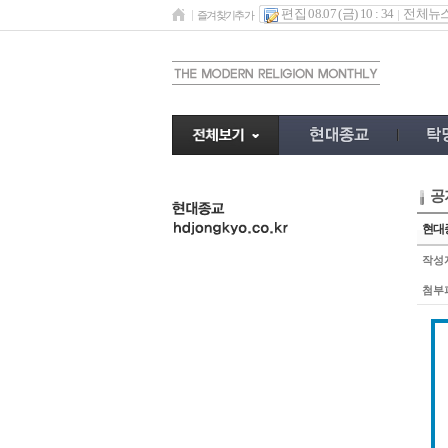
편집 08.07 (금) 10 : 34
전체뉴
즐겨찾기추가
공
undefined
현대종
작성
첨부