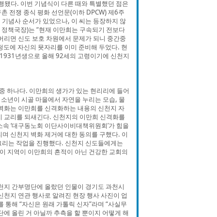
진행됐다. 이번 기념식이 다른 때와 특별했던 점은
촌 전쟁 종식 평화 선언문(이하 DPCW) 제6주
 기념사 순서가 있었으나, 이 씨는 등장하지 않
 정책국장)는 “현재 이만희는 구속되기 전보다
버리면 신도 보호 차원에서 문제가 되니 중간중
 청도에 자신의 묫자리를 이미 준비해 두었다. 현
 1931년생으로 올해 92세의 고령이기에 신천지
중 하나다. 이만희의 생가가 있는 현리리에 들어
 소년이 시골 마을에서 자연을 누리는 모습, 물
이 벽화는 이만희를 신격화하는 내용의 신천지 자
지 교리를 되새긴다. 신천지의 이만희 신격화를
합 소속 ‘대구동노회 이단사이비대책위원회’가 힘을
며 신천지 벽화 제거에 대한 동의를 구했다. 이
그리는 작업을 진행했다. 신천지 신도들에게는
 이 지역이 이만희의 흔적이 아닌 건강한 교회의
신천지 간부명단에 올랐던 인물이 경기도 과천시
신천지 연관 행사로 알려진 현장 행사 사진이 업
 통해 “자신은 원래 가톨릭 신자”라며 “사실무
단에 올린 거 아닐까 추측을 할 뿐이지 어떻게 해