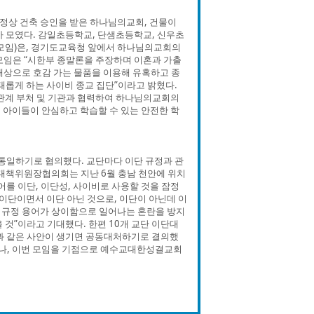
행정상 건축 승인을 받은 하나님의교회, 건물이
가 모였다. 감일초등학교, 단샘초등학교, 신우초
 모임)은, 경기도교육청 앞에서 하나님의교회의
모임은 “시한부 종말론을 주장하며 이혼과 가출
대상으로 호감 가는 물품을 이용해 유혹하고 종
태롭게 하는 사이비 종교 집단”이라고 밝혔다.
 관계 부처 및 기관과 협력하여 하나님의교회의
구 아이들이 안심하고 학습할 수 있는 안전한 학
 통일하기로 협의했다. 교단마다 이단 규정과 관
단대책위원장협의회는 지난 6월 충남 천안에 위치
어를 이단, 이단성, 사이비로 사용할 것을 잠정
이단이면서 이단 아닌 것으로, 이단이 아닌데 이
단 규정 용어가 상이함으로 일어나는 혼란을 방지
 것”이라고 기대했다. 한편 10개 교단 이단대
 같은 사안이 생기면 공동대처하기로 결의했
으나, 이번 모임을 기점으로 예수교대한성결교회