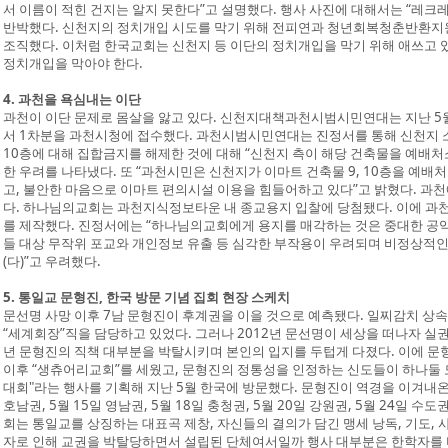
서 이름이 적힌 건지는 알지 못한다”고 설명했다. 행사 사진에 대해서는 “레크
반박했다. 신천지의 정치개입 시도를 막기 위해 전피연과 청년회복청춘반환지원
조직했다. 이처럼 한국교회는 신천지 등 이단의 정치개입을 막기 위해 애쓰고 있
정치개입을 막아야 한다.
4. 과천을 욕심내는 이단
과천이 이단 문제로 몸살을 앓고 있다. 신천지대책과천시범시민연대는 지난 
서 1차분을 과천시청에 접수했다. 과천시범시민연대는 진정서를 통해 신천지 소유
10층에 대해 집합금지를 해제한 것에 대해 “신천지 측이 해당 건축물을 예배
한 우려를 나타냈다. 또 “과천시민은 신천지가 이마트 건축물 9, 10층을 예배
고, 불안한 마음으로 이마트 편의시설 이용을 힘들어하고 있다”고 밝혔다. 과천
다. 하나님의교회는 과천지식정보타운 내 종교용지 입찰에 당첨됐다. 이에 과
를 제작했다. 진정서에는 “하나님의교회에게 용지를 매각하는 것은 중대한 공
들 대상 무작위 포교와 개인정보 유출 등 심각한 부작용이 우려되며 비정상적인
(다)”고 우려했다.
5. 통일교 문형진, 한국 방문 기념 집회 현장 스케치
문선명 사망 이후 7남 문형진이 후계권을 이을 것으로 예측됐다. 일찌감치 상
“세계회장”직을 담당하고 있었다. 그러나 2012년 문선명이 세상을 떠나자 실권
년 문형진의 직책 대부분을 박탈시키며 본인의 입지를 두텁게 다졌다. 이에 문
이후 “생츄어리교회”를 세웠고, 문형진의 정통성을 인정하는 신도들이 하나둘 
대회"라는 행사를 기획해 지난 5월 한국에 방문했다. 문형진이 역경을 이겨내온
호남권, 5월 15일 영남권, 5월 18일 충청권, 5월 20일 강원권, 5월 24일 수
회는 통일교를 상징하는 대표곡 제창, 자신들의 결의가 담긴 맹세 낭독, 기도, 
자로 인해 교권을 박탈당하면서 설립된 단체여서일까 행사 대부분은 한학자를 