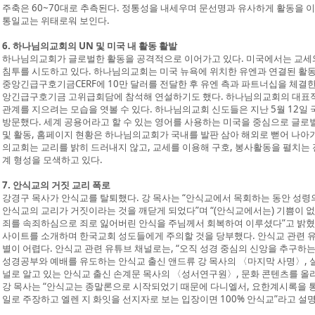
주축은 60~70대로 추측된다. 정통성을 내세우며 문선명과 유사하게 활동을 이
통일교는 위태로워 보인다.
6. 하나님의교회의 UN 및 미국 내 활동 활발
하나님의교회가 글로벌한 활동을 공격적으로 이어가고 있다. 미국에서는 교세와
침투를 시도하고 있다. 하나님의교회는 미국 뉴욕에 위치한 유엔과 연결된 활동
중앙긴급구호기금CERF에 10만 달러를 전달한 후 유엔 측과 파트너십을 체결한 
앙긴급구호기금 고위급회담에 참석해 연설하기도 했다. 하나님의교회의 대표적
관계를 지으려는 모습을 엿볼 수 있다. 하나님의교회 신도들은 지난 5월 12일
방문했다. 세계 공용어라고 할 수 있는 영어를 사용하는 미국을 중심으로 글로
및 활동, 홈페이지 현황은 하나님의교회가 국내를 발판 삼아 해외로 뻗어 나아가
의교회는 교리를 밝히 드러내지 않고, 교세를 이용해 구호, 봉사활동을 펼치는
계 형성을 모색하고 있다.
7. 안식교의 거짓 교리 폭로
강경구 목사가 안식교를 탈퇴했다. 강 목사는 “안식교에서 목회하는 동안 성
안식교의 교리가 거짓이라는 것을 깨닫게 되었다”며 “(안식교에서는) 기쁨이 
죄를 속죄하심으로 죄로 잃어버린 안식을 주님께서 회복하여 이루셨다”고 밝혔다
사이트를 소개하며 한국교회 성도들에게 주의할 것을 당부했다. 안식교 관련 
별이 어렵다. 안식교 관련 유튜브 채널로는, “오직 성경 중심의 신앙을 추구하
성경공부와 예배를 유도하는 안식교 출신 앤드류 강 목사의 〈마지막 사명〉, 
널로 알고 있는 안식교 출신 손계문 목사의 〈성서연구원〉, 문화 콘텐츠를 올
강 목사는 “안식교는 종말론으로 시작되었기 때문에 다니엘서, 요한계시록을 통
일로 주장하고 엘렌 지 화잇을 선지자로 보는 입장이면 100% 안식교”라고 설