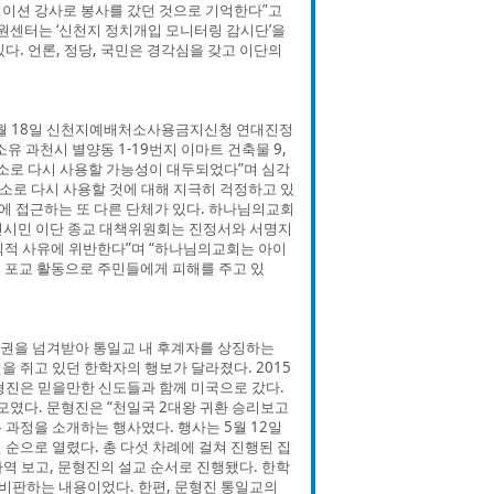
레이션 강사로 봉사를 갔던 것으로 기억한다”고
센터는 ‘신천지 정치개입 모니터링 감시단’을
다. 언론, 정당, 국민은 경각심을 갖고 이단의
5월 18일 신천지예배처소사용금지신청 연대진정
 과천시 별양동 1-19번지 이마트 건축물 9,
처소로 다시 사용할 가능성이 대두되었다”며 심각
처소로 다시 사용할 것에 대해 지극히 걱정하고 있
에 접근하는 또 다른 단체가 있다. 하나님의교회
천시민 이단 종교 대책위원회는 진정서와 서명지
익적 사유에 위반한다”며 “하나님의교회는 아이
 포교 활동으로 주민들에게 피해를 주고 있
속권을 넘겨받아 통일교 내 후계자를 상징하는
을 쥐고 있던 한학자의 행보가 달라졌다. 2015
형진은 믿을만한 신도들과 함께 미국으로 갔다.
모였다. 문형진은 “천일국 2대왕 귀환 승리보고
 과정을 소개하는 행사였다. 행사는 5월 12일
도권 순으로 열렸다. 총 다섯 차례에 걸쳐 진행된 집
사역 보고, 문형진의 설교 순서로 진행됐다. 한학
비판하는 내용이었다. 한편, 문형진 통일교의