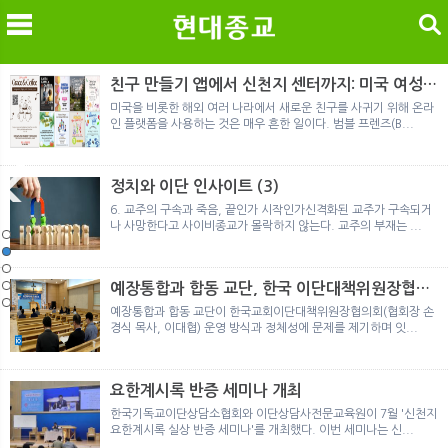
검색
친구 만들기 앱에서 신천지 센터까지: 미국 여성이
경험한 9개월 포섭의 전 과정
미국을 비롯한 해외 여러 나라에서 새로운 친구를 사귀기 위해 온라
인 플랫폼을 사용하는 것은 매우 흔한 일이다. 범블 프렌즈(B...
메
검
정치와 이단 인사이트 (3)
6. 교주의 구속과 죽음, 끝인가 시작인가신격화된 교주가 구속되거
나 사망한다고 사이비종교가 몰락하지 않는다. 교주의 부재는 ...
노르웨이 재판이 남긴 흔적
정통의 가면을 쓴 박옥수 구원파 협력기관
일본 통일교, 해산명령 이후 본격적인 청산 절차 돌입
여호와의 증인 2세와 학교생활
「현대종교」, 주님의교회 민사소송에 승소
노르웨이 재판이 남긴 흔적
정통의 가면을 쓴 박옥수 구원파 협력기관
예장통합과 합동 교단, 한국 이단대책위원장협의
회 탈퇴
예장통합과 합동 교단이 한국교회이단대책위원장협의회(협회장 손
경식 목사, 이대협) 운영 방식과 정체성에 문제를 제기하며 잇...
요한계시록 반증 세미나 개최
한국기독교이단상담소협회와 이단상담사전문교육원이 7월 '신천지
요한계시록 실상 반증 세미나'를 개최했다. 이번 세미나는 신...