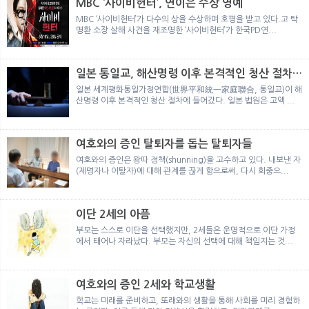
MBC ‘사이비헌터’, 연이은 수상 영예
MBC ‘사이비헌터’가 다수의 상을 수상하며 호평을 받고 있다.고 탁
명환 소장 살해 사건을 재조명한 ‘사이비헌터’가 한국PD연...
일본 통일교, 해산명령 이후 본격적인 청산 절차
돌입
일본 세계평화통일가정연합(世界平和統一家庭聯合, 통일교)이 해
산명령 이후 본격적인 청산 절차에 들어갔다. 일본 법원은 고액 ...
여호와의 증인 탈퇴자를 돕는 탈퇴자들
여호와의 증인은 왕따 정책(shunning)을 고수하고 있다. 내보낸 자
(제명자나 이탈자)에 대해 관계를 끊게 함으로써, 다시 회중으...
이단 2세의 아픔
부모는 스스로 이단을 선택했지만, 2세들은 운명적으로 이단 가정
에서 태어나 자라났다. 부모는 자신의 선택에 대해 책임지는 것...
여호와의 증인 2세와 학교생활
학교는 미래를 준비하고, 또래와의 생활을 통해 사회를 미리 경험하