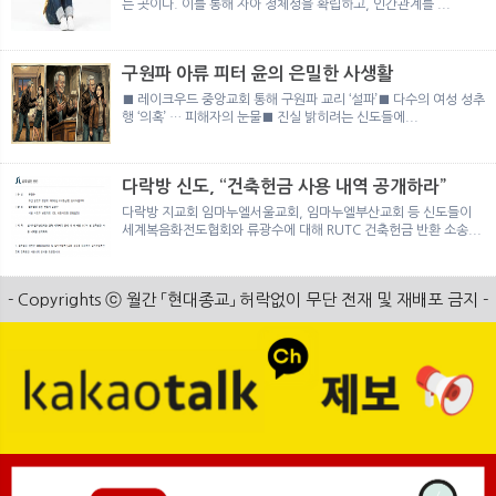
는 곳이다. 이를 통해 자아 정체성을 확립하고, 인간관계를 ...
구원파 아류 피터 윤의 은밀한 사생활
■ 레이크우드 중앙교회 통해 구원파 교리 ‘설파’■ 다수의 여성 성추
행 ‘의혹’ … 피해자의 눈물■ 진실 밝히려는 신도들에...
다락방 신도, “건축헌금 사용 내역 공개하라”
다락방 지교회 임마누엘서울교회, 임마누엘부산교회 등 신도들이
세계복음화전도협회와 류광수에 대해 RUTC 건축헌금 반환 소송...
- Copyrights ⓒ 월간 「현대종교」 허락없이 무단 전재 및 재배포 금지 -