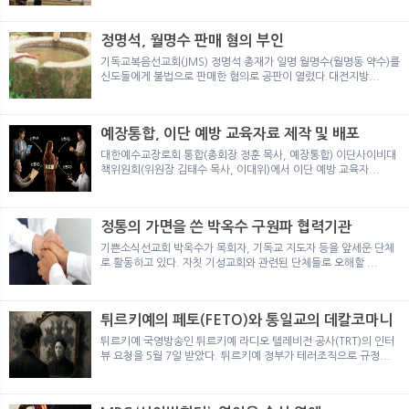
뉴
색
정명석, 월명수 판매 혐의 부인
기독교복음선교회(JMS) 정명석 총재가 일명 월명수(월명동 약수)를
신도들에게 불법으로 판매한 혐의로 공판이 열렸다.대전지방...
예장통합, 이단 예방 교육자료 제작 및 배포
대한예수교장로회 통합(총회장 정훈 목사, 예장통합) 이단사이비대
책위원회(위원장 김태수 목사, 이대위)에서 이단 예방 교육자...
정통의 가면을 쓴 박옥수 구원파 협력기관
기쁜소식선교회 박옥수가 목회자, 기독교 지도자 등을 앞세운 단체
로 활동하고 있다. 자칫 기성교회와 관련된 단체들로 오해할 ...
튀르키예의 페토(FETO)와 통일교의 데칼코마니
튀르키예 국영방송인 튀르키예 라디오 텔레비전 공사(TRT)의 인터
뷰 요청을 5월 7일 받았다. 튀르키예 정부가 테러조직으로 규정...