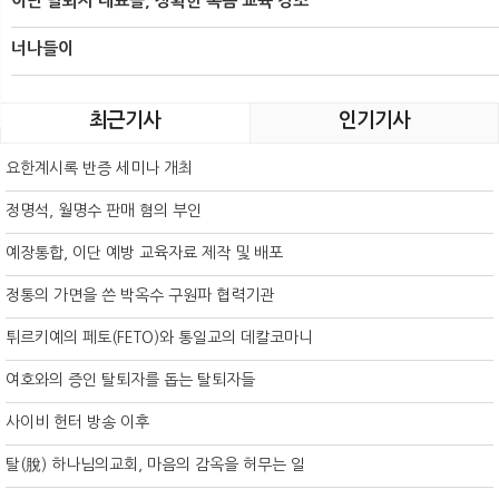
이단 탈퇴자 대표들, 정확한 복음 교육 강조
너나들이
최근기사
인기기사
요한계시록 반증 세미나 개최
정명석, 월명수 판매 혐의 부인
예장통합, 이단 예방 교육자료 제작 및 배포
정통의 가면을 쓴 박옥수 구원파 협력기관
튀르키예의 페토(FETO)와 통일교의 데칼코마니
여호와의 증인 탈퇴자를 돕는 탈퇴자들
사이비 헌터 방송 이후
탈(脫) 하나님의교회, 마음의 감옥을 허무는 일