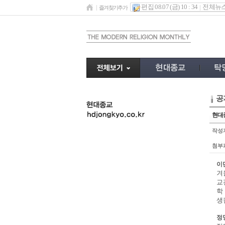
편집 08.07 (금) 10 : 34
전체뉴
즐겨찾기추가
공
undefined
현대종
작성
첨부
이
겨
교
학
생
정