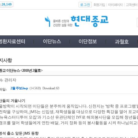
스
로그인
20,149
회원가입
마이페이지
고객센터
지사항
교 이단뉴스 <2018년 2월호>
관리자
자:
2월 주보.hwp
(14.5KB)
Download: 63
파일:
단들의 겨울나기
울방학이 시작되면 이단들은 분주하게 움직입니다. 신천지는 ‘방학 중 프로그램
전략을 구상하며, JMS는 신입생, 재학생들을 대상으로 다양한 특강을 열어 포교
 뉴욕스터디투어 모집’과 기소선 유관단체인 IYF로 해외봉사단을 모집해 청년들
캠프를 열어 학생들에게 연탄 배달, 거리 정화 등의 봉사활동을 시켜 하나님의
명석 출소 앞둔 JMS 동향