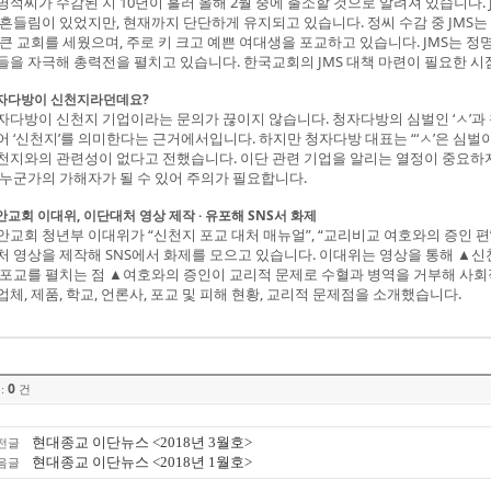
명석씨가 수감된 지 10년이 흘러 올해 2월 중에 출소할 것으로 알려져 있습니다. 
 흔들림이 있었지만, 현재까지 단단하게 유지되고 있습니다. 정씨 수감 중 JMS는
 큰 교회를 세웠으며, 주로 키 크고 예쁜 여대생을 포교하고 있습니다. JMS는 
들을 자극해 총력전을 펼치고 있습니다. 한국교회의 JMS 대책 마련이 필요한 시
자다방이 신천지라던데요?
자다방이 신천지 기업이라는 문의가 끊이지 않습니다. 청자다방의 심벌인 ‘ㅅ’과 청자
어 ‘신천지’를 의미한다는 근거에서입니다. 하지만 청자다방 대표는 “‘ㅅ’은 심벌
천지와의 관련성이 없다고 전했습니다. 이단 관련 기업을 알리는 열정이 중요하지
 누군가의 가해자가 될 수 있어 주의가 필요합니다.
안교회 이대위, 이단대처 영상 제작 · 유포해 SNS서 화제
안교회 청년부 이대위가 “신천지 포교 대처 매뉴얼”, “교리비교 여호와의 증인 편”
처 영상을 제작해 SNS에서 화제를 모으고 있습니다. 이대위는 영상을 통해 ▲
 포교를 펼치는 점 ▲여호와의 증인이 교리적 문제로 수혈과 병역을 거부해 사회
업체, 제품, 학교, 언론사, 포교 및 피해 현황, 교리적 문제점을 소개했습니다.
0
:
건
현대종교 이단뉴스 <2018년 3월호>
전글
현대종교 이단뉴스 <2018년 1월호>
음글