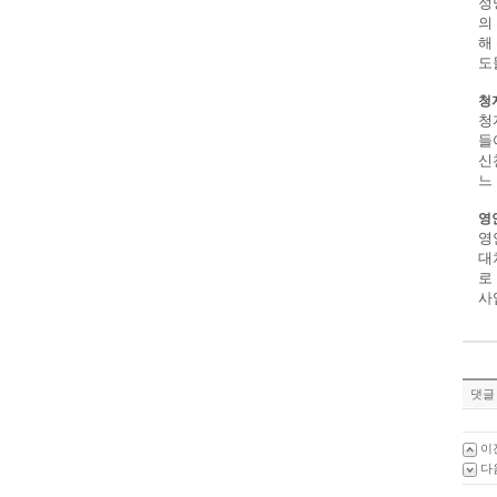
정
의
해
도
청
청
들
신
느
영
영
대
로
사
댓글 
이
다