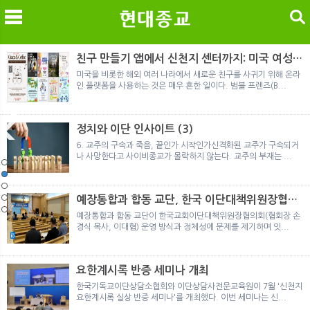
검색
친구 만들기 앱에서 신천지 센터까지: 미국 여성이
경험한 9개월 포섭의 전 과정
미국을 비롯한 해외 여러 나라에서 새로운 친구를 사귀기 위해 온라
인 플랫폼을 사용하는 것은 매우 흔한 일이다. 범블 프렌즈(B...
메
검
정치와 이단 인사이트 (3)
6. 교주의 구속과 죽음, 끝인가 시작인가신격화된 교주가 구속되거
나 사망한다고 사이비종교가 몰락하지 않는다. 교주의 부재는 ...
노르웨이 재판이 남긴 흔적
정통의 가면을 쓴 박옥수 구원파 협력기관
일본 통일교, 해산명령 이후 본격적인 청산 절차 돌입
여호와의 증인 2세와 학교생활
「현대종교」, 주님의교회 민사소송에 승소
노르웨이 재판이 남긴 흔적
정통의 가면을 쓴 박옥수 구원파 협력기관
예장통합과 합동 교단, 한국 이단대책위원장협의
회 탈퇴
예장통합과 합동 교단이 한국교회이단대책위원장협의회(협회장 손
경식 목사, 이대협) 운영 방식과 정체성에 문제를 제기하며 잇...
요한계시록 반증 세미나 개최
한국기독교이단상담소협회와 이단상담사전문교육원이 7월 '신천지
요한계시록 실상 반증 세미나'를 개최했다. 이번 세미나는 신...