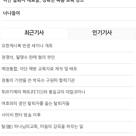
이단 탈퇴자 대표들, 정확한 복음 교육 강조
너나들이
최근기사
인기기사
요한계시록 반증 세미나 개최
정명석, 월명수 판매 혐의 부인
예장통합, 이단 예방 교육자료 제작 및 배포
정통의 가면을 쓴 박옥수 구원파 협력기관
튀르키예의 페토(FETO)와 통일교의 데칼코마니
여호와의 증인 탈퇴자를 돕는 탈퇴자들
사이비 헌터 방송 이후
탈(脫) 하나님의교회, 마음의 감옥을 허무는 일