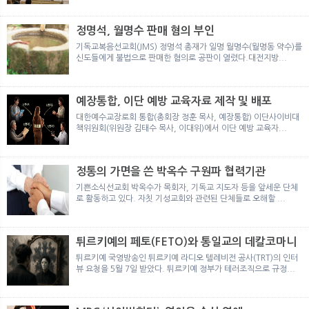
뉴
색
정명석, 월명수 판매 혐의 부인
기독교복음선교회(JMS) 정명석 총재가 일명 월명수(월명동 약수)를
신도들에게 불법으로 판매한 혐의로 공판이 열렸다.대전지방...
예장통합, 이단 예방 교육자료 제작 및 배포
대한예수교장로회 통합(총회장 정훈 목사, 예장통합) 이단사이비대
책위원회(위원장 김태수 목사, 이대위)에서 이단 예방 교육자...
정통의 가면을 쓴 박옥수 구원파 협력기관
기쁜소식선교회 박옥수가 목회자, 기독교 지도자 등을 앞세운 단체
로 활동하고 있다. 자칫 기성교회와 관련된 단체들로 오해할 ...
튀르키예의 페토(FETO)와 통일교의 데칼코마니
튀르키예 국영방송인 튀르키예 라디오 텔레비전 공사(TRT)의 인터
뷰 요청을 5월 7일 받았다. 튀르키예 정부가 테러조직으로 규정...