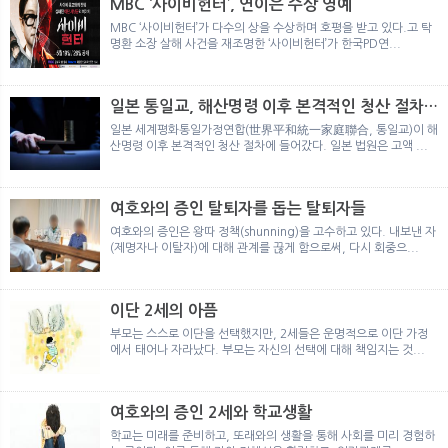
MBC ‘사이비헌터’, 연이은 수상 영예
MBC ‘사이비헌터’가 다수의 상을 수상하며 호평을 받고 있다.고 탁
명환 소장 살해 사건을 재조명한 ‘사이비헌터’가 한국PD연...
일본 통일교, 해산명령 이후 본격적인 청산 절차
돌입
일본 세계평화통일가정연합(世界平和統一家庭聯合, 통일교)이 해
산명령 이후 본격적인 청산 절차에 들어갔다. 일본 법원은 고액 ...
여호와의 증인 탈퇴자를 돕는 탈퇴자들
여호와의 증인은 왕따 정책(shunning)을 고수하고 있다. 내보낸 자
(제명자나 이탈자)에 대해 관계를 끊게 함으로써, 다시 회중으...
이단 2세의 아픔
부모는 스스로 이단을 선택했지만, 2세들은 운명적으로 이단 가정
에서 태어나 자라났다. 부모는 자신의 선택에 대해 책임지는 것...
여호와의 증인 2세와 학교생활
학교는 미래를 준비하고, 또래와의 생활을 통해 사회를 미리 경험하