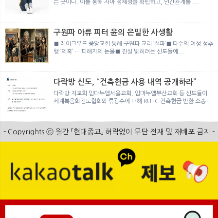
는 곳이다. 이를 통해 자아 정체성을 확립하고, 인간관계를 ...
구원파 아류 피터 윤의 은밀한 사생활
■ 레이크우드 중앙교회 통해 구원파 교리 ‘설파’■ 다수의 여성 성추
행 ‘의혹’ … 피해자의 눈물■ 진실 밝히려는 신도들에...
다락방 신도, “건축헌금 사용 내역 공개하라”
다락방 지교회 임마누엘서울교회, 임마누엘부산교회 등 신도들이
세계복음화전도협회와 류광수에 대해 RUTC 건축헌금 반환 소송...
- Copyrights ⓒ 월간 「현대종교」 허락없이 무단 전재 및 재배포 금지 -