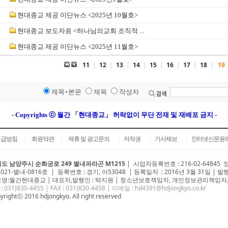
7
현대종교 제공 이단뉴스 <2025년 10월호>
6
현대종교 보도자료 <하나님의교회 조직적 ...
5
현대종교 제공 이단뉴스 <2025년 11월호>
11
|
12
|
13
|
14
|
15
|
16
|
17
|
18
|
19
제목+본문
제목
작성자
- Copyrights ⓒ 월간 「현대종교」 허락없이 무단 전재 및 재배포 금지 -
취급방침
회원약관
제휴 및 광고문의
저작권
기사제보
인터넷신문윤
|
|
|
|
|
도 남양주시 순화궁로 249 별내파라곤 M1215
|
사업자등록번호 : 216-02-64845
2021-별내-0816호 | 등록번호 : 경기, 아53048 | 등록일자 : 2016년 3월 31일 | 발
명:월간현대종교 | 대표자,발행인 : 탁지원 | 청소년보호책임자, 개인정보관리책임자,
 : 031)
830-4455
| FAX : 031)830-4458 | 이메일 :
hd4391@hdjongkyo.co.kr
yrightⓒ 2016 hdjongkyo. All right reserved