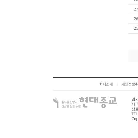
2
2
2
회사소개
개인정보
|
경기
제 
상호
TEL
Cop