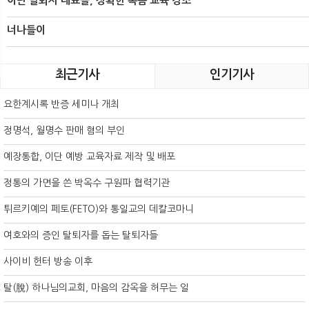
이단 탈퇴자 대표들, 정확한 복음 교육 강조
너나들이
최근기사
인기기사
요한계시록 반증 세미나 개최
정명석, 월명수 판매 혐의 부인
예장통합, 이단 예방 교육자료 제작 및 배포
정통의 가면을 쓴 박옥수 구원파 협력기관
튀르키예의 페토(FETO)와 통일교의 데칼코마니
여호와의 증인 탈퇴자를 돕는 탈퇴자들
사이비 헌터 방송 이후
탈(脫) 하나님의교회, 마음의 감옥을 허무는 일