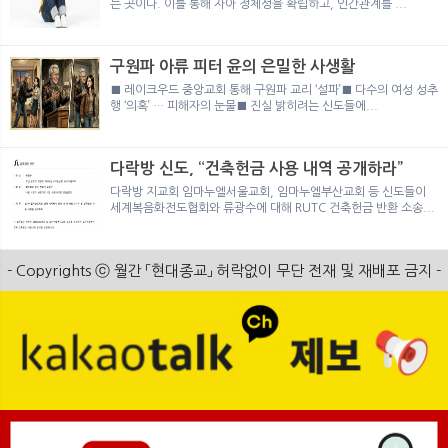
는 곳이다. 이를 통해 자아 정체성을 확립하고, 인간관계를 ...
구원파 아류 피터 윤의 은밀한 사생활
■ 레이크우드 중앙교회 통해 구원파 교리 ‘설파’■ 다수의 여성 성추
행 ‘의혹’ … 피해자의 눈물■ 진실 밝히려는 신도들에...
다락방 신도, “건축헌금 사용 내역 공개하라”
다락방 지교회 임마누엘서울교회, 임마누엘부산교회 등 신도들이
세계복음화전도협회와 류광수에 대해 RUTC 건축헌금 반환 소송...
- Copyrights ⓒ 월간 「현대종교」 허락없이 무단 전재 및 재배포 금지 -