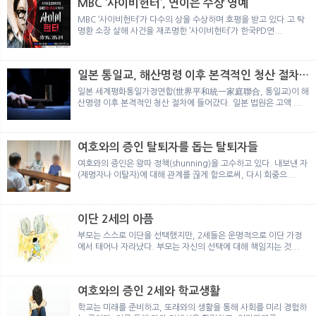
MBC ‘사이비헌터’, 연이은 수상 영예
MBC ‘사이비헌터’가 다수의 상을 수상하며 호평을 받고 있다.고 탁
명환 소장 살해 사건을 재조명한 ‘사이비헌터’가 한국PD연...
일본 통일교, 해산명령 이후 본격적인 청산 절차
돌입
일본 세계평화통일가정연합(世界平和統一家庭聯合, 통일교)이 해
산명령 이후 본격적인 청산 절차에 들어갔다. 일본 법원은 고액 ...
여호와의 증인 탈퇴자를 돕는 탈퇴자들
여호와의 증인은 왕따 정책(shunning)을 고수하고 있다. 내보낸 자
(제명자나 이탈자)에 대해 관계를 끊게 함으로써, 다시 회중으...
이단 2세의 아픔
부모는 스스로 이단을 선택했지만, 2세들은 운명적으로 이단 가정
에서 태어나 자라났다. 부모는 자신의 선택에 대해 책임지는 것...
여호와의 증인 2세와 학교생활
학교는 미래를 준비하고, 또래와의 생활을 통해 사회를 미리 경험하