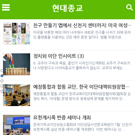
검색
친구 만들기 앱에서 신천지 센터까지: 미국 여성이
경험한 9개월 포섭의 전 과정
미국을 비롯한 해외 여러 나라에서 새로운 친구를 사귀기 위해 온라
인 플랫폼을 사용하는 것은 매우 흔한 일이다. 범블 프렌즈(B...
메
검
정치와 이단 인사이트 (3)
6. 교주의 구속과 죽음, 끝인가 시작인가신격화된 교주가 구속되거
나 사망한다고 사이비종교가 몰락하지 않는다. 교주의 부재는 ...
노르웨이 재판이 남긴 흔적
정통의 가면을 쓴 박옥수 구원파 협력기관
일본 통일교, 해산명령 이후 본격적인 청산 절차 돌입
여호와의 증인 2세와 학교생활
「현대종교」, 주님의교회 민사소송에 승소
노르웨이 재판이 남긴 흔적
정통의 가면을 쓴 박옥수 구원파 협력기관
예장통합과 합동 교단, 한국 이단대책위원장협의
회 탈퇴
예장통합과 합동 교단이 한국교회이단대책위원장협의회(협회장 손
경식 목사, 이대협) 운영 방식과 정체성에 문제를 제기하며 잇...
요한계시록 반증 세미나 개최
한국기독교이단상담소협회와 이단상담사전문교육원이 7월 '신천지
요한계시록 실상 반증 세미나'를 개최했다. 이번 세미나는 신...