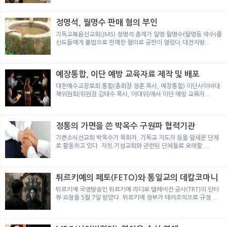
뉴
색
정명석, 월명수 판매 혐의 부인
기독교복음선교회(JMS) 정명석 총재가 일명 월명수(월명동 약수)를
신도들에게 불법으로 판매한 혐의로 공판이 열렸다.대전지방...
예장통합, 이단 예방 교육자료 제작 및 배포
대한예수교장로회 통합(총회장 정훈 목사, 예장통합) 이단사이비대
책위원회(위원장 김태수 목사, 이대위)에서 이단 예방 교육자...
정통의 가면을 쓴 박옥수 구원파 협력기관
기쁜소식선교회 박옥수가 목회자, 기독교 지도자 등을 앞세운 단체
로 활동하고 있다. 자칫 기성교회와 관련된 단체들로 오해할 ...
튀르키예의 페토(FETO)와 통일교의 데칼코마니
튀르키예 국영방송인 튀르키예 라디오 텔레비전 공사(TRT)의 인터
뷰 요청을 5월 7일 받았다. 튀르키예 정부가 테러조직으로 규정...