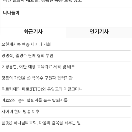
이단 탈퇴자 대표들, 정확한 복음 교육 강조
너나들이
최근기사
인기기사
요한계시록 반증 세미나 개최
정명석, 월명수 판매 혐의 부인
예장통합, 이단 예방 교육자료 제작 및 배포
정통의 가면을 쓴 박옥수 구원파 협력기관
튀르키예의 페토(FETO)와 통일교의 데칼코마니
여호와의 증인 탈퇴자를 돕는 탈퇴자들
사이비 헌터 방송 이후
탈(脫) 하나님의교회, 마음의 감옥을 허무는 일