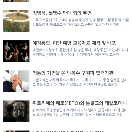
뉴
색
정명석, 월명수 판매 혐의 부인
기독교복음선교회(JMS) 정명석 총재가 일명 월명수(월명동 약수)를
신도들에게 불법으로 판매한 혐의로 공판이 열렸다.대전지방...
예장통합, 이단 예방 교육자료 제작 및 배포
대한예수교장로회 통합(총회장 정훈 목사, 예장통합) 이단사이비대
책위원회(위원장 김태수 목사, 이대위)에서 이단 예방 교육자...
정통의 가면을 쓴 박옥수 구원파 협력기관
기쁜소식선교회 박옥수가 목회자, 기독교 지도자 등을 앞세운 단체
로 활동하고 있다. 자칫 기성교회와 관련된 단체들로 오해할 ...
튀르키예의 페토(FETO)와 통일교의 데칼코마니
튀르키예 국영방송인 튀르키예 라디오 텔레비전 공사(TRT)의 인터
뷰 요청을 5월 7일 받았다. 튀르키예 정부가 테러조직으로 규정...