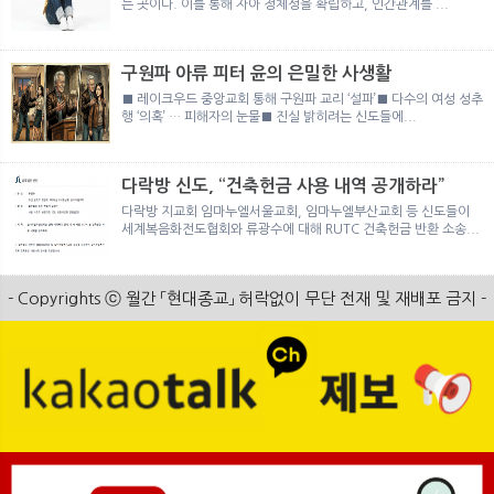
는 곳이다. 이를 통해 자아 정체성을 확립하고, 인간관계를 ...
구원파 아류 피터 윤의 은밀한 사생활
■ 레이크우드 중앙교회 통해 구원파 교리 ‘설파’■ 다수의 여성 성추
행 ‘의혹’ … 피해자의 눈물■ 진실 밝히려는 신도들에...
다락방 신도, “건축헌금 사용 내역 공개하라”
다락방 지교회 임마누엘서울교회, 임마누엘부산교회 등 신도들이
세계복음화전도협회와 류광수에 대해 RUTC 건축헌금 반환 소송...
- Copyrights ⓒ 월간 「현대종교」 허락없이 무단 전재 및 재배포 금지 -