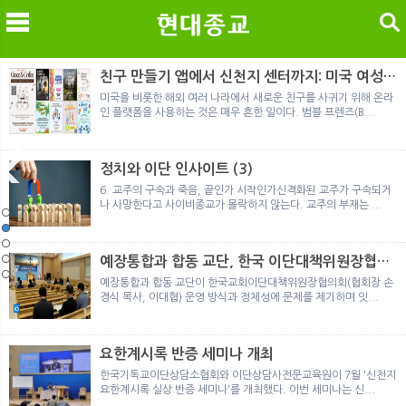
검색
친구 만들기 앱에서 신천지 센터까지: 미국 여성이
경험한 9개월 포섭의 전 과정
미국을 비롯한 해외 여러 나라에서 새로운 친구를 사귀기 위해 온라
인 플랫폼을 사용하는 것은 매우 흔한 일이다. 범블 프렌즈(B...
메
검
정치와 이단 인사이트 (3)
6. 교주의 구속과 죽음, 끝인가 시작인가신격화된 교주가 구속되거
나 사망한다고 사이비종교가 몰락하지 않는다. 교주의 부재는 ...
노르웨이 재판이 남긴 흔적
정통의 가면을 쓴 박옥수 구원파 협력기관
일본 통일교, 해산명령 이후 본격적인 청산 절차 돌입
여호와의 증인 2세와 학교생활
「현대종교」, 주님의교회 민사소송에 승소
노르웨이 재판이 남긴 흔적
정통의 가면을 쓴 박옥수 구원파 협력기관
예장통합과 합동 교단, 한국 이단대책위원장협의
회 탈퇴
예장통합과 합동 교단이 한국교회이단대책위원장협의회(협회장 손
경식 목사, 이대협) 운영 방식과 정체성에 문제를 제기하며 잇...
요한계시록 반증 세미나 개최
한국기독교이단상담소협회와 이단상담사전문교육원이 7월 '신천지
요한계시록 실상 반증 세미나'를 개최했다. 이번 세미나는 신...