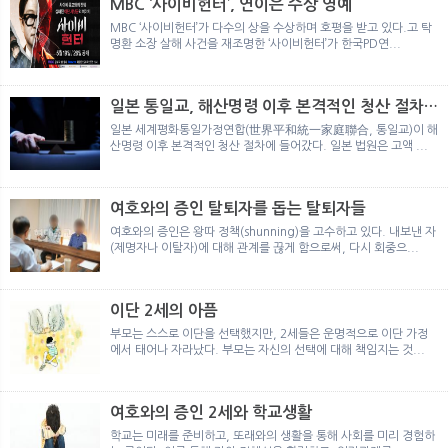
MBC ‘사이비헌터’, 연이은 수상 영예
MBC ‘사이비헌터’가 다수의 상을 수상하며 호평을 받고 있다.고 탁
명환 소장 살해 사건을 재조명한 ‘사이비헌터’가 한국PD연...
일본 통일교, 해산명령 이후 본격적인 청산 절차
돌입
일본 세계평화통일가정연합(世界平和統一家庭聯合, 통일교)이 해
산명령 이후 본격적인 청산 절차에 들어갔다. 일본 법원은 고액 ...
여호와의 증인 탈퇴자를 돕는 탈퇴자들
여호와의 증인은 왕따 정책(shunning)을 고수하고 있다. 내보낸 자
(제명자나 이탈자)에 대해 관계를 끊게 함으로써, 다시 회중으...
이단 2세의 아픔
부모는 스스로 이단을 선택했지만, 2세들은 운명적으로 이단 가정
에서 태어나 자라났다. 부모는 자신의 선택에 대해 책임지는 것...
여호와의 증인 2세와 학교생활
학교는 미래를 준비하고, 또래와의 생활을 통해 사회를 미리 경험하