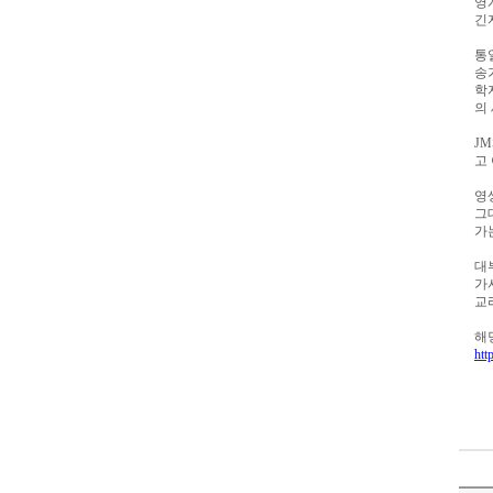
영
긴
통
송
학
의
JM
고
영
그
가
대
가
교
해
htt