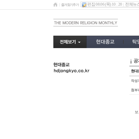
편집 08.06 (목) 10 : 20
전체뉴
즐겨찾기추가
공
undefined
현대종
작성
첨부
​
보