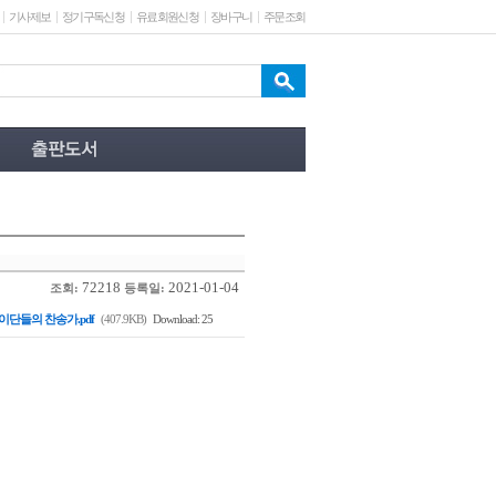
기사제보
정기구독신청
유료회원신청
장바구니
주문조회
72218
2021-01-04
조회:
등록일:
이단들의 찬송가.pdf
(407.9KB)
Download: 25