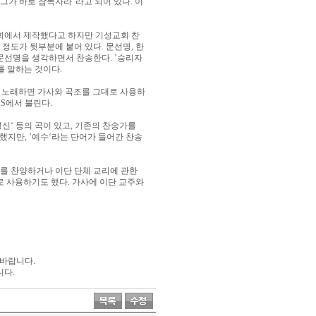
 그가 바로 참목자라
”
라고 되어 있다
.
이
에서 제작했다고 하지만 기성교회 찬
곡 정도가 뒷부분에 붙어 있다
.
문선명
,
한
 문선명을 생각하면서 찬송한다
. ’
승리자
를 말하는 것이다
.
 노래하면 가사와 곡조를 그대로 사용하
MS
에서 불린다
.
성신
‘
등의 곡이 있고
,
기존의 찬송가를
용했지만
, ’
예수
‘
라는 단어가 들어간 찬송
를 찬양하거나 이단 단체 교리에 관한
로 사용하기도 했다
.
가사에 이단 교주와
 바랍니다
.
니다
.