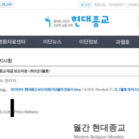
스
로그인
20,149
회원가입
마이페이지
고객센터
지사항
교 제공 보도자료 <2021년 1월호>
관리자
자:
,
20210104_현대종교 보도자료(이단들의 찬송가 ).hwp
(56.0KB)
Download: 27
21_1월호-포커스1
파일:
도자료
Press Release
월간 현대종교
Modern Religion Monthly