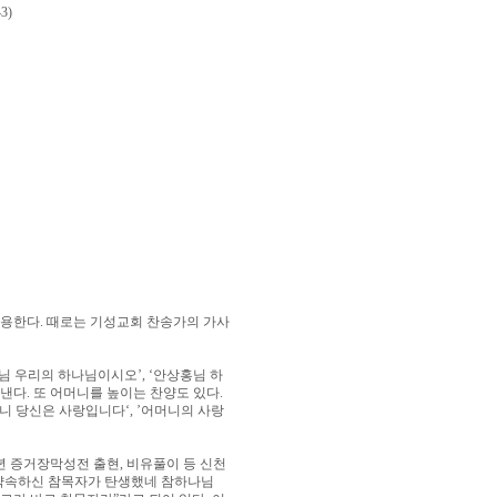
3)
사용한다
.
때로는 기성교회 찬송가의 가사
님 우리의 하나님이시오
’, ‘
안상홍님 하
러낸다
.
또 어머니를 높이는 찬양도 있다
.
니 당신은 사랑입니다
‘, ’
어머니의 사랑
년 증거장막성전 출현
,
비유풀이 등 신천
약속하신 참목자가 탄생했네 참하나님