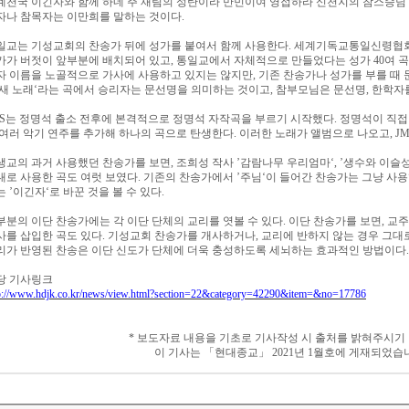
계천국 이긴자와 함께 하네 주 재림의 성탄이라 만민이여 영접하라 신천지의 참스승님
자나 참목자는 이만희를 말하는 것이다
.
일교는 기성교회의 찬송가 뒤에 성가를 붙여서 함께 사용한다
.
세계기독교통일신령협회
가가 버젓이 앞부분에 배치되어 있고
,
통일교에서 자체적으로 만들었다는 성가
40
여 
자 이름을 노골적으로 가사에 사용하고 있지는 않지만
,
기존 찬송가나 성가를 부를 때
 새 노래
‘
라는 곡에서 승리자는 문선명을 의미하는 것이고
,
참부모님은 문선명
,
한학자
S
는 정명석 출소 전후에 본격적으로 정명석 자작곡을 부르기 시작했다
.
정명석이 직접
 여러 악기 연주를 추가해 하나의 곡으로 탄생한다
.
이러한 노래가 앨범으로 나오고
, J
생교의 과거 사용했던 찬송가를 보면
,
조희성 작사
’
감람나무 우리엄마
‘, ’
생수와 이슬
대로 사용한 곡도 여럿 보였다
.
기존의 찬송가에서
’
주님
‘
이 들어간 찬송가는 그냥 사
는
’
이긴자
‘
로 바꾼 것을 볼 수 있다
.
부분의 이단 찬송가에는 각 이단 단체의 교리를 엿볼 수 있다
.
이단 찬송가를 보면
,
교주
사를 삽입한 곡도 있다
.
기성교회 찬송가를 개사하거나
,
교리에 반하지 않는 경우 그대
리가 반영된 찬송은 이단 신도가 단체에 더욱 충성하도록 세뇌하는 효과적인 방법이다
.
당 기사링크
p://www.hdjk.co.kr/news/view.html?section=22&category=42290&item=&no=17786
*
보도자료 내용을 기초로 기사작성 시 출처를 밝혀주시기
이 기사는
「
현대종교
」
2021
년
1
월호에 게재되었습