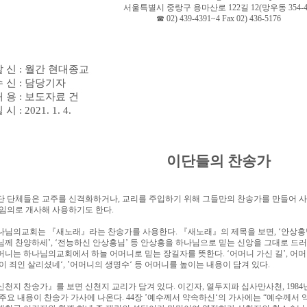
서울특별시 중랑구 용마산로
122
길
12(
망우동
354-4
☎
02) 439-4391~4 Fax 02) 436-5176
발 신
:
월간 현대종교
수 신
:
담당기자
내 용
:
보도자료 건
일 시
: 2021. 1. 4.
이단들의 찬송가
단 단체들은 교주를 신격화하거나
,
교리를 주입하기 위해 그들만의 찬송가를 만들어 
 임의로 개사해 사용하기도 한다
.
나님의교회는
『
새노래
』
라는 찬송가를 사용한다
.
『
새노래
』
의 제목을 보면
, ‘
안상홍
님께 찬양하세
’, ‘
전능하신 안상홍님
’
등 안상홍을 하나님으로 믿는 신앙을 그대로 드
머니는 하나님의교회에서 하늘 어머니로 믿는 장길자를 뜻한다
. ‘
어머니 가신 길
’,
어머
 이 죄인 살리셨네
‘, ’
어머니의 생명수
‘
등 어머니를 높이는 내용이 담겨 있다
.
신천지 찬송가
』
를 보면 신천지 교리가 담겨 있다
.
이긴자
,
열두지파 십사만사천
, 1984
 주요 내용이 찬송가 가사에 나온다
. 44
장
’
예수께서 약속하신
‘
의 가사에는
“
예수께서 