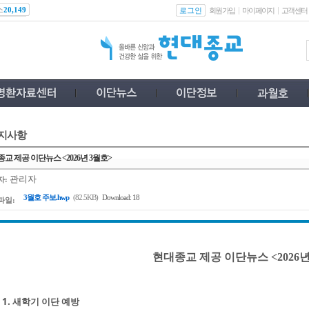
스
로그인
20,149
회원가입
마이페이지
고객센터
지사항
교 제공 이단뉴스 <2026년 3월호>
관리자
자:
3월호 주보.hwp
(82.5KB)
Download: 18
파일:
현대종교 제공 이단뉴스 <2026년
1. 새학기 이단 예방