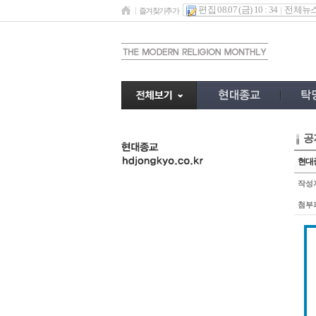
편집 08.07 (금) 10 : 34
전체뉴
즐겨찾기추가
공
undefined
현대종
작성
첨부