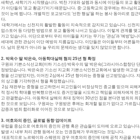
새학년, 새학기가 시작됐습니다. 벅찬 기대와 설렘과 동시에 이단들의 포교 활
가 이단들의 ‘포교 황금기’이기 때문입니다. 중·고등학교의 경우에는 하나님의교회
것이 눈에 띕니다. 개별적인 포교보다도 ‘선한 행실’을 하는 봉사 동아리로 접
다.
대학가에서는 신천지의 활발한 활동이 지속적으로 감지되고 있습니다. 신천지는
업스토어 등 다양한 방법으로 포교 활동에 나서고 있습니다. 이렇게 관계를 맺
가고 있습니다. 이단으로부터 우리 아이들을 지키는 무기는 ‘관심’과 ‘예방’입니다
세대에 관한 관심이 이단 예방의 지름길입니다. 이단들은 아이들부터 어른들까
다. 남의 문제가 아니라 늘 우리의 문제라는 생각을 잊지 않았으면 합니다.
2. 박옥수 딸 박은숙, 아동학대살해 혐의 25년 형 확정
구원파 기쁜소식선교회(이하 기소선) 박옥수의 딸 박은숙(그라시아스합창단 단장
정받았습니다. 박은숙은 기소선 지교회 기쁜소식인천교회에서 발생한 여고생 
형을 선고받았지만, 이어진 2심에서 25년 형이라는 중형을 선고받았습니다. 지
의 상고를 기각하면서 형을 확정했습니다.
2심 재판부는 중형을 선고하면서 피고인들이 비정상적인 종교를 믿으며 피해자를
적 정서적 학대를 반복했으면서도 증거인멸을 시도하고 책임을 피해자에게 전
고 판결했습니다. 아동학대 살해의 최대 징역이 30년인 점을 본다면 범죄의 
한 것으로 보입니다. 구원파는 구원받은 후에는 회개할 필요가 없다고 가르칩니
감증과 범죄 합리화로 이어진 것으로 보입니다.
3. 여호와의 증인, 글로벌 동향 업데이트
유럽을 중심으로 여호와의 증인의 관행 혹은 관습들이 도마에 오르고 있습니다. 
발생 시 내부 처리 관행 등에서 오는 인권침해가 우려된다는 것입니다.
대표적으로 노르웨이와 스웨덴의 경우 여호와의 증인에 대해 공적 자금을 지