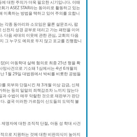
동에 대한 주의가 더욱 필요한 시기입니다. 이때
가 ASEZ STAR라는 동아리로 활동하고 있는
근해 미혹하는 방법을 택하고 있어 주의를 요합니
 각종 동아리와 소모임은 물론 설문조사, 팝
고 신천지 성경 공부로 데리고 가는 패턴을 이어
. 다음 세대의 이웃에 관한 관심, 교회의 다음
지 그 누구도 예외로 두지 않고 포교를 진행합니
)이 아동학대 살해 혐의로 최종 25년 형을 확
사망사건으로 기소돼 1심에서는 4년 6개월의
난 1월 29일 대법원에서 박씨를 비롯한 공범들
 외부와 단절시킨 채 3개월 이상 감금, 신체
가하는 등의 일말의 죄책감조차 느끼지 않는다
죄질과 수법이 매우 악랄한 것으로 재판부가 판단
다. 결국 이러한 가르침이 신도들의 도덕적 불
제명자에 대한 조직적 단절, 아동 성 학대 사건
속적으로 지원하는 것에 대한 비판의식이 높아지