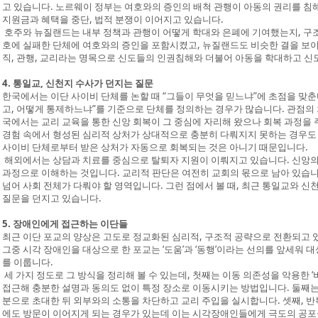
고 있습니다. 노르웨이 정부는 여호와의 증인의 배척 관행이 아동의 권리를 침
지원금과 혜택을 중단, 법적 분쟁이 이어지고 있습니다.
호주와 뉴질랜드는 내부 정책과 관행이 어떻게 학대와 은폐에 기여했는지, 구조
호에 실패한 단체에 여호와의 증인을 포함시켰고, 뉴질랜드도 비슷한 결을 보이
직, 관행, 교리라는 명목으로 신도들의 인권침해와 더불어 아동을 학대하고 신
4. 통일교, 신천지 수사가 던지는 질문
한국에서는 이단 사이비 단체를 논할 때 “그들이 무엇을 믿느냐”에 초점을 맞춘
고, 어떻게 통제하느냐”를 기준으로 단체를 정의하는 경우가 많습니다. 관점의
국에서는 교리 교육을 통한 신앙 회복이 그 중심에 자리해 왔으나 회복 과정을 
경험 속에서 형성된 심리적 상처가 상대적으로 충분히 다뤄지지 못하는 경우도
사이비 단체로부터 받은 상처가 자동으로 회복되는 것은 아니기 때문입니다.
해외에서는 상담과 치료를 중심으로 탈퇴자 지원이 이뤄지고 있습니다. 신앙의
과정으로 이해하는 것입니다. 교리적 판단은 여전히 교회의 몫으로 남아 있습니
넘어 사회 전체가 다뤄야 할 영역입니다. 그런 점에서 볼 때, 최근 통일교와 
질문을 던지고 있습니다.
5. 장애인에게 접근하는 이단들
최근 이단 포교의 양상은 고도로 정교화된 심리적, 구조적 공략으로 전환되고 
그중 시각 장애인을 대상으로 한 포교는 ‘도움’과 ‘동행’이라는 선의를 앞세워
를 이룹니다.
세 가지 정도로 그 방식을 정리해 볼 수 있는데, 첫째는 이동 의존성을 악용한 
접근해 충분한 설명과 동의도 없이 특정 장소로 이동시키는 방법입니다. 둘째는 장
분으로 초대한 뒤 외부와의 소통을 차단하고 교리 주입을 실시합니다. 셋째, 반
에도 방문이 이어지게 되는 경우가 있는데 이는 시각장애인들에게 극도의 공포