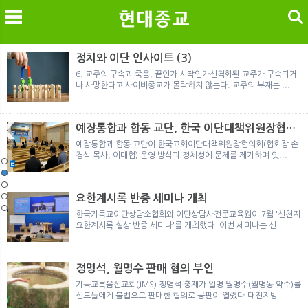
검색
정치와 이단 인사이트 (3)
6. 교주의 구속과 죽음, 끝인가 시작인가신격화된 교주가 구속되거
나 사망한다고 사이비종교가 몰락하지 않는다. 교주의 부재는 ...
메
검
예장통합과 합동 교단, 한국 이단대책위원장협의
회 탈퇴
예장통합과 합동 교단이 한국교회이단대책위원장협의회(협회장 손
경식 목사, 이대협) 운영 방식과 정체성에 문제를 제기하며 잇...
노르웨이 재판이 남긴 흔적
정통의 가면을 쓴 박옥수 구원파 협력기관
일본 통일교, 해산명령 이후 본격적인 청산 절차 돌입
여호와의 증인 2세와 학교생활
「현대종교」, 주님의교회 민사소송에 승소
노르웨이 재판이 남긴 흔적
정통의 가면을 쓴 박옥수 구원파 협력기관
요한계시록 반증 세미나 개최
한국기독교이단상담소협회와 이단상담사전문교육원이 7월 '신천지
요한계시록 실상 반증 세미나'를 개최했다. 이번 세미나는 신...
정명석, 월명수 판매 혐의 부인
기독교복음선교회(JMS) 정명석 총재가 일명 월명수(월명동 약수)를
신도들에게 불법으로 판매한 혐의로 공판이 열렸다.대전지방...