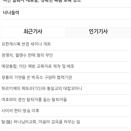
이단 탈퇴자 대표들, 정확한 복음 교육 강조
너나들이
최근기사
인기기사
요한계시록 반증 세미나 개최
정명석, 월명수 판매 혐의 부인
예장통합, 이단 예방 교육자료 제작 및 배포
정통의 가면을 쓴 박옥수 구원파 협력기관
튀르키예의 페토(FETO)와 통일교의 데칼코마니
여호와의 증인 탈퇴자를 돕는 탈퇴자들
사이비 헌터 방송 이후
탈(脫) 하나님의교회, 마음의 감옥을 허무는 일