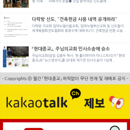
행 ‘의혹’ … 피해자의 눈물■ 진실 밝히려는 신도들에...
다락방 신도, “건축헌금 사용 내역 공개하라”
다락방 지교회 임마누엘서울교회, 임마누엘부산교회 등 신도들이
세계복음화전도협회와 류광수에 대해 RUTC 건축헌금 반환 소송...
「현대종교」, 주님의교회 민사소송에 승소
주님의교회(담임 김용두 목사, 현 홀리파이어 미니스트리)가 「현대
종교」와 「뉴스앤조이」를 상대로 제기한 민사소송이 1심에...
- Copyrights ⓒ 월간 「현대종교」 허락없이 무단 전재 및 재배포 금지 -