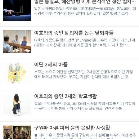
일본 통일교, 해산명령 이후 본격적인 청산 절차
돌입
일본 세계평화통일가정연합(世界平和統一家庭聯合, 통일교)이 해
산명령 이후 본격적인 청산 절차에 들어갔다. 일본 법원은 고액 ...
여호와의 증인 탈퇴자를 돕는 탈퇴자들
여호와의 증인은 왕따 정책(shunning)을 고수하고 있다. 내보낸 자
(제명자나 이탈자)에 대해 관계를 끊게 함으로써, 다시 회중으...
이단 2세의 아픔
부모는 스스로 이단을 선택했지만, 2세들은 운명적으로 이단 가정
에서 태어나 자라났다. 부모는 자신의 선택에 대해 책임지는 것...
여호와의 증인 2세와 학교생활
학교는 미래를 준비하고, 또래와의 생활을 통해 사회를 미리 경험하
는 곳이다. 이를 통해 자아 정체성을 확립하고, 인간관계를 ...
구원파 아류 피터 윤의 은밀한 사생활
■ 레이크우드 중앙교회 통해 구원파 교리 ‘설파’■ 다수의 여성 성추