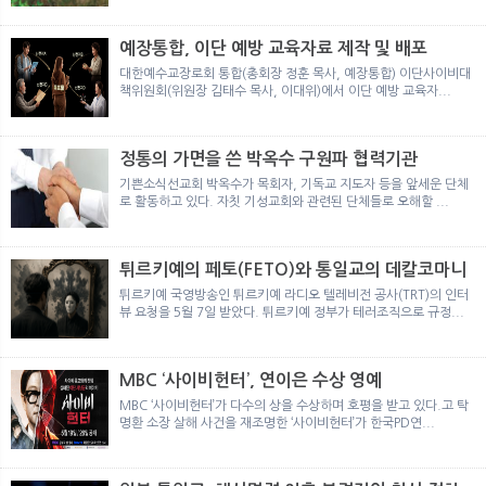
뉴
색
예장통합, 이단 예방 교육자료 제작 및 배포
대한예수교장로회 통합(총회장 정훈 목사, 예장통합) 이단사이비대
책위원회(위원장 김태수 목사, 이대위)에서 이단 예방 교육자...
정통의 가면을 쓴 박옥수 구원파 협력기관
기쁜소식선교회 박옥수가 목회자, 기독교 지도자 등을 앞세운 단체
로 활동하고 있다. 자칫 기성교회와 관련된 단체들로 오해할 ...
튀르키예의 페토(FETO)와 통일교의 데칼코마니
튀르키예 국영방송인 튀르키예 라디오 텔레비전 공사(TRT)의 인터
뷰 요청을 5월 7일 받았다. 튀르키예 정부가 테러조직으로 규정...
MBC ‘사이비헌터’, 연이은 수상 영예
MBC ‘사이비헌터’가 다수의 상을 수상하며 호평을 받고 있다.고 탁
명환 소장 살해 사건을 재조명한 ‘사이비헌터’가 한국PD연...