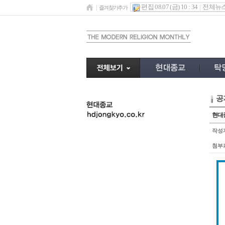
편집 08.07 (금) 10 : 34
전체뉴
즐겨찾기추가
공
undefined
현대종
작성
첨부