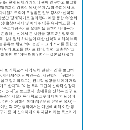
위)는 문제 단체와 개인에 관해 연구하고 보고했
 측(총회장 김홍석 목사)은 제73회 총회에서 오
 다니엘기도회에 초청받은 일부 강사가 신학적
분간 ‘경계’하기로 결의했다. 예장 통합 측(총회
 상태(참여자제 및 예의주시)를 유지하고 좀 더
해 “종교다원주의로 오해받을 표현이나 내용과
 존중하는 선에서 본 사안을 ‘향후 2년 정도 예
해 “삼위일체 하나님에 대한 신학적 이해의 부족
 유튜브 채널 ‘하마성경’과 그의 저서를 통한 성
이대위의 보고를 받기로 했다. 한편, 고촌중앙교
 확인 후 “이단 혐의 없다”는 결론을 내렸다.
서 ‘반기독교적 사역 단체 관련의 건’을 보고하
숨, 하나세정치신학연구소, 사단법인 「평화나
 삼고 정치적으로는 진보적 성향을 보이며 개혁
도 한다”며 “이는 우리 교단의 신학적 입장과
가 있다”고 보고했다. 총대들은 신학부 연구 결
서 손원영 서울기독대학교 교수에 대해 ‘이단성이
다. 다만 예장합신 이대위(위원장 유영권 목사)는
* 이번 각 교단 총회에서는 예년에 비해 이단 등
연구가 좀 더 신속하게 이뤄지길 바라는 목소리가