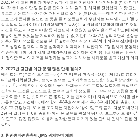
2023년 각 교단 총회가 마무리됐다. 각 교단 이단사이비대책위원회(이하 이대
다. 각 총회는 이단 및 말 많은 단체에 대해 결의 및 해지를 진행했다. 예장 고신
륜교회 김은호 목사가 과거 개인적으로 소위 신(新)사도 운동에 참여한 전력과
으로 크게 문제를 일으킨 점 등을 들어 오륜교회가 주관하는 ‘다니엘기도회’를 당
장 김의식 목사) 이대위(위원장 박한수 목사)는 ▲인터콥선교회에 대해 “현재의
시간을 두고 지켜보아야 할 듯 사료된다 ▲손원영 교수(서울기독대학교)에 대
행동이 일부 있었음을 지적하지 않을 수 없(지만)”, “2022년 감리교단의 결정을
의주시’함이 적절할 것으로 본다” ▲하마(하나님의 마음)성경 정은수 집사에 대
으로 성령의 임재와 사역을 심각하게 왜곡하여 해석한다”며 “정 집사가 운영하는
경 공부에 대해 ‘참여 자제 및 예의주시’로 결의하는 것이 옳다고 사료된다”는 
회 정의준 목사의 지옥을 부정하는 설교에 대해서는 사과문을 받고 개선의 의지를
2. 2023년 교단별 이단 및 말 많은 단체 결의 2
예장 합동 측(총회장 오정호 목사) 신학부(부장 한종욱 목사)는 제108회 총회에
며 “교회개혁실천연대, 브릿지임팩트, 교회개혁평신도연합, 성교육상담센터 
무」, 「뉴스앤조이」 이상에 언급된 단체들은 주로 교회와 목회자를 표적으로
신학이나 그것을 근간으로 한 보수적 교회와 성도들에게 적대적인 경향을 보이기
큰 차이를 보이는 것이므로 본 총회는 이들 단체에 대해 지속적으로 주시할 필요
과를 받았고 가결됐다. 예장 합신 측(총회장 변세권 목사)은 제108회 총회에
있다’고 규정했다. 또 이를 조치하는 차원에서 ‘참여 및 교류 금지’ 처분도 내렸
2년 뒤 열리는 110회 총회 때까지 손 교수를 관찰한 뒤 다시 보고하기로 했다.
의 연구가 많진 않았다. 아울러 심각한 문제 제기가 있는 단체나 인사에 관한 
컸다.
3. 천안흥타령춤축제, JMS 경계하며 개최