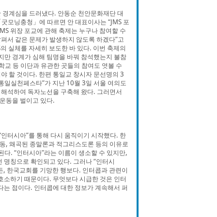
한 경계심을 드러냈다. 안동순 천안문화재단 대
「굿모닝충청」에 따르면 안 대표이사는 “JMS 포
JMS 위장 포교에 관해 축제는 누구나 참여할 수
살펴서 같은 문제가 발생하지 않도록 하겠다”고
의 실체를 자세히 보도한 바 있다. 이번 축제의
지만 경계가 심해 팀명을 바꿔 참석했는지 불참
교 등 이단과 유관한 곳들의 참여도 엿볼 수
 할 것이다. 한편 통일교 창시자 문선명의 3
통일실천페스타”가 지난 10월 3일 서울 여의도
 해석하여 독자노선을 구축해 왔다. 그러면서
종교운동을 벌이고 있다.
“인터시아”를 통해 다시 움직이기 시작했다. 한
동, 왜곡된 종말론과 적그리스도론 등의 이유로
된다. “인터시아”라는 이름이 생소할 수 있지만,
 명칭으로 확인되고 있다. 그러나 “인터시
든, 한국교회를 기망한 행보다. 인터콥과 관련이
 호소하기 때문이다. 무엇보다 시급한 것은 인터
다는 점이다. 인터콥에 대한 정보가 계속해서 퍼