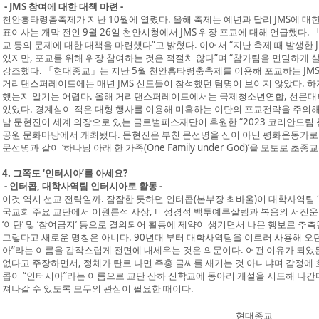
- JMS 참여에 대한 대책 마련 -
천안흥타령춤축제가 지난 10월에 열렸다. 올해 축제는 예년과 달리 JMS에 대
표이사는 개막 전인 9월 26일 천안시청에서 JMS 위장 포교에 대해 언급했다. 
교 등의 문제에 대한 대책을 마련했다”고 밝혔다. 이어서 “지난 축제 때 발생한 
있지만, 포교를 위해 위장 참여하는 것은 적절치 않다”며 “참가팀을 면밀하게 
강조했다. 「현대종교」는 지난 5월 천안흥타령춤축제를 이용해 포교하는 JMS
거리댄스퍼레이드에는 매년 JMS 신도들이 참석했던 팀명이 보이지 않았다. 하
했는지 알기는 어렵다. 올해 거리댄스퍼레이드에서는 국제청소년연합, 선문대학
있었다. 경계심이 적은 대형 행사를 이용해 미혹하는 이단의 포교전략을 주의해야
남 문현진이 세계 의장으로 있는 글로벌피스재단이 후원한 “2023 코리안드림 
공원 문화마당에서 개최됐다. 문현진은 부친 문선명을 신이 아닌 평화운동가로
문선명과 같이 ‘하나님 아래 한 가족(One Family under God)’을 모토로 초
4. 그쪽도 ‘인터시아’를 아세요?
- 인터콥, 대학사역팀 인터시아로 활동 -
이것 역시 선교 전략일까. 잠잠한 듯하던 인터콥(본부장 최바울)이 대학사역팀 
국교회 주요 교단에서 이원론적 사상, 비성경적 백투예루살렘과 복음의 서진운
‘이단’ 및 ‘참여금지’ 등으로 결의되어 활동에 제약이 생기면서 나온 행보로 추측
그렇다고 새로운 명칭은 아니다. 90년대 부터 대학사역팀을 이르러 사용해 오던
아”라는 이름을 갑작스럽게 전면에 내세우는 것은 의문이다. 어떤 이유가 되었
없다고 주장하면서, 정체가 탄로 나면 주홍 글씨를 새기는 것 아니냐며 감정에
콥이 “인터시아”라는 이름으로 교단 산하 신학교에 동아리 개설을 시도해 나간
져나갈 수 있도록 모두의 관심이 필요한 때이다.
현대종교