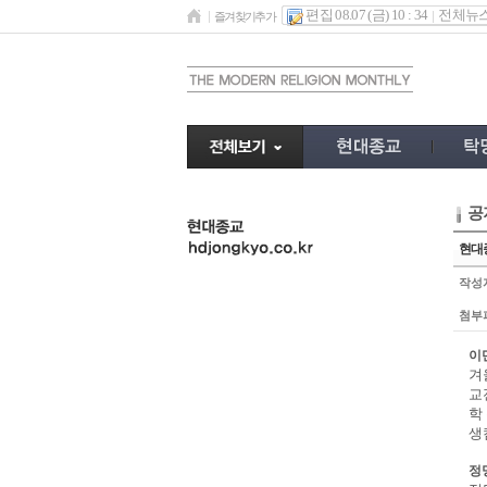
편집 08.07 (금) 10 : 34
전체뉴
즐겨찾기추가
공
undefined
현대종
작성
첨부
이
겨
교
학
생
정