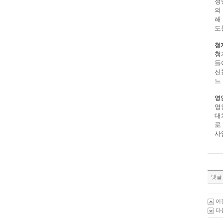
정
의
해
도
청
청
들
신
느
영
영
대
로
사
댓글 
이
다