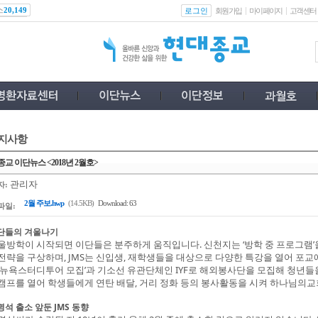
스
로그인
20,149
회원가입
마이페이지
고객센터
지사항
교 이단뉴스 <2018년 2월호>
관리자
자:
2월 주보.hwp
(14.5KB)
Download: 63
파일:
단들의 겨울나기
울방학이 시작되면 이단들은 분주하게 움직입니다. 신천지는 ‘방학 중 프로그램
전략을 구상하며, JMS는 신입생, 재학생들을 대상으로 다양한 특강을 열어 포교
 뉴욕스터디투어 모집’과 기소선 유관단체인 IYF로 해외봉사단을 모집해 청년들
캠프를 열어 학생들에게 연탄 배달, 거리 정화 등의 봉사활동을 시켜 하나님의
명석 출소 앞둔 JMS 동향