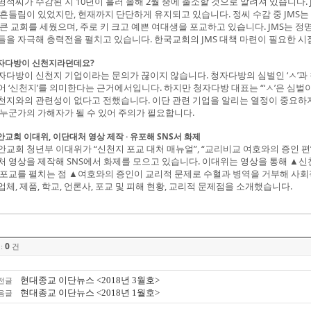
명석씨가 수감된 지 10년이 흘러 올해 2월 중에 출소할 것으로 알려져 있습니다. 
 흔들림이 있었지만, 현재까지 단단하게 유지되고 있습니다. 정씨 수감 중 JMS는
 큰 교회를 세웠으며, 주로 키 크고 예쁜 여대생을 포교하고 있습니다. JMS는 
들을 자극해 총력전을 펼치고 있습니다. 한국교회의 JMS 대책 마련이 필요한 시
자다방이 신천지라던데요?
자다방이 신천지 기업이라는 문의가 끊이지 않습니다. 청자다방의 심벌인 ‘ㅅ’과 청자
어 ‘신천지’를 의미한다는 근거에서입니다. 하지만 청자다방 대표는 “‘ㅅ’은 심벌
천지와의 관련성이 없다고 전했습니다. 이단 관련 기업을 알리는 열정이 중요하지
 누군가의 가해자가 될 수 있어 주의가 필요합니다.
안교회 이대위, 이단대처 영상 제작 · 유포해 SNS서 화제
안교회 청년부 이대위가 “신천지 포교 대처 매뉴얼”, “교리비교 여호와의 증인 편”
처 영상을 제작해 SNS에서 화제를 모으고 있습니다. 이대위는 영상을 통해 ▲
 포교를 펼치는 점 ▲여호와의 증인이 교리적 문제로 수혈과 병역을 거부해 사회
업체, 제품, 학교, 언론사, 포교 및 피해 현황, 교리적 문제점을 소개했습니다.
0
:
건
현대종교 이단뉴스 <2018년 3월호>
전글
현대종교 이단뉴스 <2018년 1월호>
음글