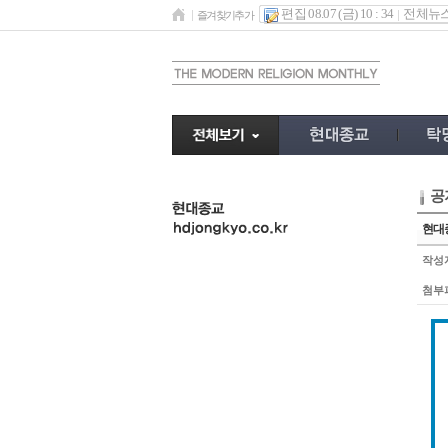
편집 08.07 (금) 10 : 34
전체뉴
즐겨찾기추가
공
undefined
현대종
작성
첨부