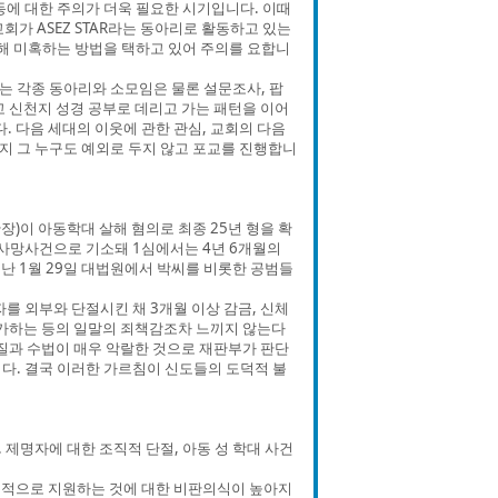
동에 대한 주의가 더욱 필요한 시기입니다. 이때
가 ASEZ STAR라는 동아리로 활동하고 있는
근해 미혹하는 방법을 택하고 있어 주의를 요합니
 각종 동아리와 소모임은 물론 설문조사, 팝
고 신천지 성경 공부로 데리고 가는 패턴을 이어
. 다음 세대의 이웃에 관한 관심, 교회의 다음
지 그 누구도 예외로 두지 않고 포교를 진행합니
)이 아동학대 살해 혐의로 최종 25년 형을 확
사망사건으로 기소돼 1심에서는 4년 6개월의
난 1월 29일 대법원에서 박씨를 비롯한 공범들
 외부와 단절시킨 채 3개월 이상 감금, 신체
가하는 등의 일말의 죄책감조차 느끼지 않는다
죄질과 수법이 매우 악랄한 것으로 재판부가 판단
다. 결국 이러한 가르침이 신도들의 도덕적 불
제명자에 대한 조직적 단절, 아동 성 학대 사건
속적으로 지원하는 것에 대한 비판의식이 높아지