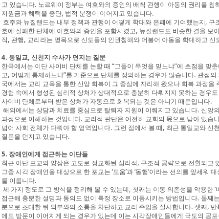
고 있습니다. 노르웨이 정부는 여호와의 증인의 배척 관행이 아동의 권리를 침
지원금과 혜택을 중단, 법적 분쟁이 이어지고 있습니다.
호주와 뉴질랜드는 내부 정책과 관행이 어떻게 학대와 은폐에 기여했는지, 구조
호에 실패한 단체에 여호와의 증인을 포함시켰고, 뉴질랜드도 비슷한 결을 보이
직, 관행, 교리라는 명목으로 신도들의 인권침해와 더불어 아동을 학대하고 신
4. 통일교, 신천지 수사가 던지는 질문
한국에서는 이단 사이비 단체를 논할 때 “그들이 무엇을 믿느냐”에 초점을 맞춘
고, 어떻게 통제하느냐”를 기준으로 단체를 정의하는 경우가 많습니다. 관점의
국에서는 교리 교육을 통한 신앙 회복이 그 중심에 자리해 왔으나 회복 과정을 
경험 속에서 형성된 심리적 상처가 상대적으로 충분히 다뤄지지 못하는 경우도
사이비 단체로부터 받은 상처가 자동으로 회복되는 것은 아니기 때문입니다.
해외에서는 상담과 치료를 중심으로 탈퇴자 지원이 이뤄지고 있습니다. 신앙의
과정으로 이해하는 것입니다. 교리적 판단은 여전히 교회의 몫으로 남아 있습니
넘어 사회 전체가 다뤄야 할 영역입니다. 그런 점에서 볼 때, 최근 통일교와 
질문을 던지고 있습니다.
5. 장애인에게 접근하는 이단들
최근 이단 포교의 양상은 고도로 정교화된 심리적, 구조적 공략으로 전환되고 
그중 시각 장애인을 대상으로 한 포교는 ‘도움’과 ‘동행’이라는 선의를 앞세워
를 이룹니다.
세 가지 정도로 그 방식을 정리해 볼 수 있는데, 첫째는 이동 의존성을 악용한 
접근해 충분한 설명과 동의도 없이 특정 장소로 이동시키는 방법입니다. 둘째는 장
분으로 초대한 뒤 외부와의 소통을 차단하고 교리 주입을 실시합니다. 셋째, 반
에도 방문이 이어지게 되는 경우가 있는데 이는 시각장애인들에게 극도의 공포