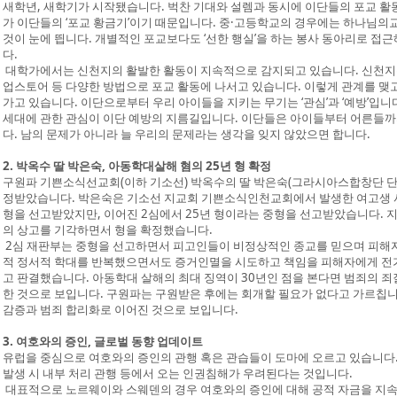
새학년, 새학기가 시작됐습니다. 벅찬 기대와 설렘과 동시에 이단들의 포교 활
가 이단들의 ‘포교 황금기’이기 때문입니다. 중·고등학교의 경우에는 하나님의교회
것이 눈에 띕니다. 개별적인 포교보다도 ‘선한 행실’을 하는 봉사 동아리로 접
다.
대학가에서는 신천지의 활발한 활동이 지속적으로 감지되고 있습니다. 신천지는
업스토어 등 다양한 방법으로 포교 활동에 나서고 있습니다. 이렇게 관계를 맺
가고 있습니다. 이단으로부터 우리 아이들을 지키는 무기는 ‘관심’과 ‘예방’입니다
세대에 관한 관심이 이단 예방의 지름길입니다. 이단들은 아이들부터 어른들까
다. 남의 문제가 아니라 늘 우리의 문제라는 생각을 잊지 않았으면 합니다.
2. 박옥수 딸 박은숙, 아동학대살해 혐의 25년 형 확정
구원파 기쁜소식선교회(이하 기소선) 박옥수의 딸 박은숙(그라시아스합창단 단장
정받았습니다. 박은숙은 기소선 지교회 기쁜소식인천교회에서 발생한 여고생 
형을 선고받았지만, 이어진 2심에서 25년 형이라는 중형을 선고받았습니다. 지
의 상고를 기각하면서 형을 확정했습니다.
2심 재판부는 중형을 선고하면서 피고인들이 비정상적인 종교를 믿으며 피해자를
적 정서적 학대를 반복했으면서도 증거인멸을 시도하고 책임을 피해자에게 전
고 판결했습니다. 아동학대 살해의 최대 징역이 30년인 점을 본다면 범죄의 
한 것으로 보입니다. 구원파는 구원받은 후에는 회개할 필요가 없다고 가르칩니
감증과 범죄 합리화로 이어진 것으로 보입니다.
3. 여호와의 증인, 글로벌 동향 업데이트
유럽을 중심으로 여호와의 증인의 관행 혹은 관습들이 도마에 오르고 있습니다. 
발생 시 내부 처리 관행 등에서 오는 인권침해가 우려된다는 것입니다.
대표적으로 노르웨이와 스웨덴의 경우 여호와의 증인에 대해 공적 자금을 지