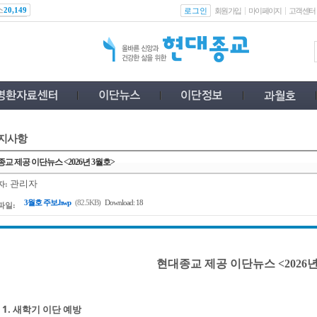
스
로그인
20,149
회원가입
마이페이지
고객센터
지사항
교 제공 이단뉴스 <2026년 3월호>
관리자
자:
3월호 주보.hwp
(82.5KB)
Download: 18
파일:
현대종교 제공 이단뉴스 <2026년
1. 새학기 이단 예방