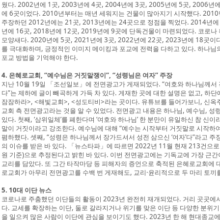
웠다. 2002년에 1곳, 2003년에 4곳, 2004년에 3곳, 2005년에 5곳, 2006년에
에 6곳이었다. 2010년부터는 매년 세워지는 건물이 많아지기 시작했다. 2010년
주장하던 2012년에는 21곳, 2013년에는 24곳으로 정점을 찍었다. 2014년에 19
년에 16곳, 2018년에 12곳, 2019년에 9곳에 단독건물이 마련되었다. 코
모양새다. 2020년에 5곳, 2021년에 3곳, 2022년에 22곳, 2023년에 1
를 극대화하며, 긍정적인 이미지 메이킹과 포교에 전력을 다하고 있다. 하나님
포교 방법을 기억해야 한다.
4. 은혜로교회, “예수님은 거짓말쟁이”, “성령님은 여자” 주장
지난 10월 19일 「조선일보」에 전면광고가 게재되었다. “여호와 하나님께서 
다”는 제하에 글이 빼곡하게 가득 차 있다. 게재한 곳에 대한 설명은 없고, 하
잠잠하라>, <해빛교회>, <성도티비>라는 곳이다. 유튜브를 들어가보니, 신옥
교회 측 전면광고라는 것을 알 수 있었다. 전면광고 내용은 하나님, 예수님, 
있다. 첫째, ‘삼위일체’를 폐한다며 ‘여호와 하나님’ 한 분만이 유일하신 참 신이
말이 거짓이라고 강조한다. 예수님에 대해 “예수는 시작부터 거짓말로 시작하여
폄하했다. 셋째, “성령은 하나님께서 장가드셔서 성전 삼으신 ‘여자’다”라고 주
의 이슈를 받은 바 있다. 「뉴스타파」에 따르면 2022년 11월 현재 213건으로 
원 기준)으로 추정된다고 밝힌 바 있다. 이번 전면광고에는 기독교에 가장 근간
교리를 담았다. 또 그간 타작마당 등 피해자의 증언으로 축적된 은혜로교회에 
로교회가 아무리 전면광고를 수백 번 게재해도, 교리·윤리적으로 두 마리 토끼를
5. 10대 이단 뉴스
코로나로 주춤했던 이단들의 활동이 2023년 완전히 재개되었다. 거리 곳곳에
다. 교세를 확장하는 이단, 둘로 갈라지거나 위기를 맞은 이단 등 다양한 분위
을 일으켜 많은 사람이 이단에 관심을 보이기도 했다. 2023년 한 해 현대종교에서