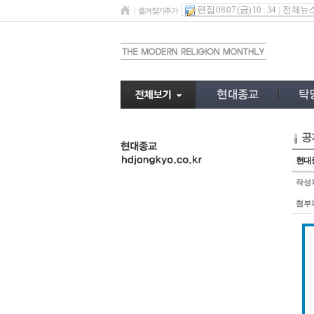
편집 08.07 (금) 10 : 34
전체뉴
즐겨찾기추가
공
undefined
현대종
작성
첨부