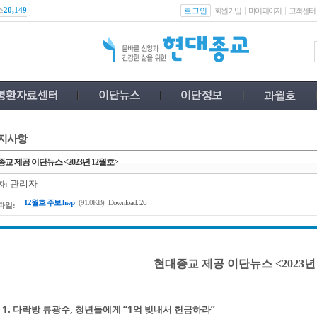
스
로그인
20,149
회원가입
마이페이지
고객센터
지사항
교 제공 이단뉴스 <2023년 12월호>
관리자
자:
12월호 주보.hwp
(91.0KB)
Download: 26
파일:
현대종교 제공 이단뉴스 <2023년
1. 다락방 류광수, 청년들에게 “1억 빚내서 헌금하라”