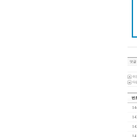
댓글 
이
다
번
14
14
14
14