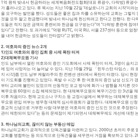
1억 원씩 빚내서 헌금하라는 세계복음화전도협회(대표 류광수, 다락방) 류광수
가 흘러나오고 있다. 류 목사는 지난 10월 22일 ‘데살로니가 교회의 시작’이
을 요구하는 발언을 했다. 성도들은 좋은 집과 차를 소유하는데 교회는 그렇지
것을 모두 팔고 헌금했다며 빚내서 하나님께 헌신하려고 한다고 전했다. 한 다락
도들은 적지 않은 금액의 훈련비와 헌금을 요구받는다”며 “다락방 훈련에 참
있다”고 전했다. 또 과거에도 “덕평 RUTC, 미국 RU, 서울 237센터 등으로 
을 내어 헌금하는 성도들이 안타깝다”고 밝혔다.
2. 여호와의 증인 뉴스 2개
1)인도 여호와의 증인 집회 중 사제 폭탄 터져
2)대체복무요원 기사
인도 남부에서 열린 여호와의 증인 기도회에서 사제 폭탄이 터져, 3명이 숨지고
에 있어 사망자는 더 늘어날 수 있다. 지난 10월 29일 「힌두스탄 타임스」와 로
지 시각)쯤 인도 남부 케랄라주의 한 컨벤션 센터에서 폭탄이 터졌다. 당시 현장
이 기도회를 진행하고 있었다. 폭발 수 시간 후 한 여호와의 증인 남성 신도가 경
부터 교리에 불만이 있었으며 선동적인 포교 방식에 화가 나 범행을 저지른 것이
복무요원 60명이 소집 해제되었다. 현 대체복무요원의 복무기간인 만 3년을 채
이후 처음이다. 현재 교도소나 구치소 등 교정시설에서 복무하는 대체복무요원은 모
무요원 편입 여부는 병무청 대체역 심사위원회가 결정한다. 대체복무요원 신청 
종교적 신념으로 거부한 사람 대부분은 여호와의 증인 신도인 것으로 추정된다. 대
관이 제한되어 있다”는 등의 문제점이 제기되면서 대체복무제도 개선에 대한 
3. 하나님의교회, 끊이지 않는 부동산 매입
하나님의교회가 공격적으로 단독건물을 마련하고 있다. 2000년 초까지 주로 
교회를 병합하는 등 의도적으로 단독건물을 세우면서 거점을 확보하고 있다. 20