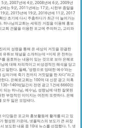
 5곳, 2007년에 4곳, 2008년에 6곳, 2009년
에는 9곳, 2011년에는 17곳, 시한부 종말을
곳, 2015년에 19곳, 2016년에 11곳, 2017
로나 확산 초기에 다시 주춤하다가 최근 더 늘어가는
8곳이다. 하나님의교회는 세워진 거점을 이용해 홍보
의교회 건물을 이용한 포교에 주의하고, 교리와
진리의 성령을 통해 온 세상의 거짓을 판결한
단에 유튜브 채널을 소개하는데 <이제 온 천하는
주를 옹호하는 내용이 있는 것으로 보아 은혜로
성령님에 대해 자의적이고 비성경적인 해석을 담고
라고 말한다. 둘째, ‘성령으로 잉태한 예수’라는
 십자가에 죽기 전까지 거짓말을 한 자다”라고
장한다. 은혜로교회는 100억 대 신문 광고 의혹
130~140억(일간지 전면 광고 1건에 6660만
이 되는 하나님, 예수님, 성령님에 대한 잘못된
대한 부정적인 이미지는 여전히 또렷하다. 은혜
 모두 잃은 모양새다.
서 이단들은 포교와 홍보활동에 활개를 띠고 있
기가 형성된 가운데, 넷플릭스의 보도가 큰 파장
 보도한 내용 중 10대 뉴스를 선정했다. 1. 넷