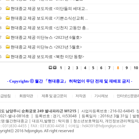
0
현대종교 제공 보도자료 <이단들의 세대교...
9
현대종교 제공 보도자료 <기쁜소식선교회 ...
8
현대종교 제공 보도자료 <신천지 고동안 총...
7
현대종교 제공 이단뉴스 <2023년 6월호>
6
현대종교 제공 이단뉴스 <2023년 5월호>
5
현대종교 제공 보도자료 <북한 이단 동향>
1
|
2
|
3
|
4
|
5
|
6
|
7
|
8
|
9
|
10
- Copyrights ⓒ 월간 「현대종교」 허락없이 무단 전재 및 재배포 금지 -
취급방침
회원약관
제휴 및 광고문의
저작권
기사제보
인터넷신문윤
|
|
|
|
|
도 남양주시 순화궁로 249 별내파라곤 M1215
|
사업자등록번호 : 216-02-64845
2021-별내-0816호 | 등록번호 : 경기, 아53048 | 등록일자 : 2016년 3월 31일 | 발
명:월간현대종교 | 대표자,발행인 : 탁지원 | 청소년보호책임자, 개인정보관리책임자,
 : 031)
830-4455
| FAX : 031)830-4458 | 이메일 :
hd4391@hdjongkyo.co.kr
yrightⓒ 2016 hdjongkyo. All right reserved