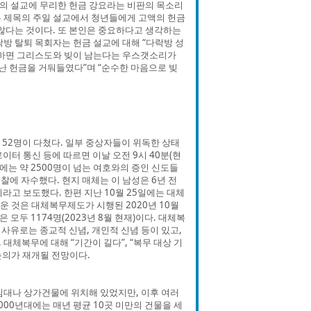
의 설교에 무리한 헌금 강요라는 비판의 목소리
라는 제목의 주일 설교에서 청년들에게 고액의 헌금
 않다는 것이다. 또 본인은 중요하다고 생각하는
방 탈퇴 목회자는 헌금 설교에 대해 “다락방 성
여하면 그리스도와 빚이 남는다는 우스갯소리가
엄청난 헌금을 거둬들였다”며 “순수한 마음으로 빚
 52명이 다쳤다. 일부 중상자들이 위독한 상태
이터 통신 등에 따르면 이날 오전 9시 40분(현
에는 약 2500명이 넘는 여호와의 증인 신도들
찰에 자수했다. 현지 매체는 이 남성은 6년 전
라고 보도했다. 한편 지난 10월 25일에는 대체
운 것은 대체복무제도가 시행된 2020년 10월
두 1174명(2023년 8월 현재)이다. 대체복
사유로는 종교적 신념, 개인적 신념 등이 있고,
체복무에 대해 “기간이 길다”, “복무 대상 기
논의가 재개될 전망이다.
임대나 상가건물에 위치해 있었지만, 이후 여러
00년대에는 매년 평균 10곳 미만의 건물을 세