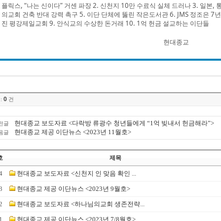
플릭스, “나는 신이다” 거센 파장 2. 신천지 10만 수료식 실체 드러나 3. 일본,
의교회 건축 반대 강력 촉구 5. 이단 단체에 뚫린 작은도서관 6. JMS 정조은 7년
진 평강제일교회 9. 안식교의 수상한 돈거래 10. 1억 헌금 설교하는 이단들
현대종교
0
:
건
현대종교 보도자료 <다락방 류광수 청년들에게 “1억 빚내서 헌금해라”>
전글
현대종교 제공 이단뉴스 <2023년 11월호>
음글
호
제목
4
현대종교 보도자료 <신천지 인 맞음 확인 ...
3
현대종교 제공 이단뉴스 <2023년 9월호>
2
현대종교 보도자료 <하나님의교회 생존전략...
1
현대종교 제공 이단뉴스 <2023년 7/8월호>