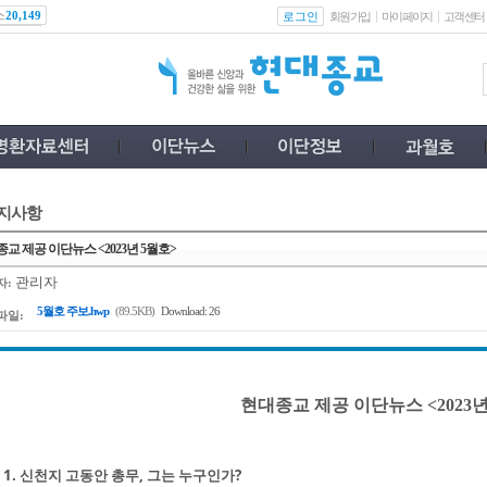
스
로그인
20,149
회원가입
마이페이지
고객센터
지사항
교 제공 이단뉴스 <2023년 5월호>
관리자
자:
5월호 주보.hwp
(89.5KB)
Download: 26
파일:
현대종교 제공 이단뉴스 <2023년
1. 신천지 고동안 총무, 그는 누구인가?