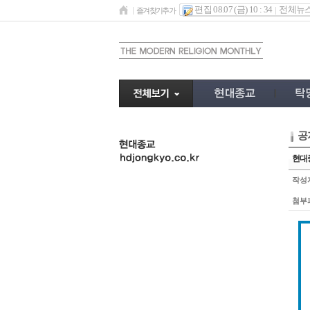
편집 08.07 (금) 10 : 34
전체뉴
즐겨찾기추가
공
undefined
현대종
작성
첨부