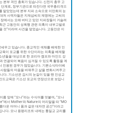
는 본부 격인 총회가 있습니다. 신천지 총무 고
밑 단계로, 정부기관으로 따진다면 국무총리격으
총무를 맡았었는데 본부 지파 소속으로 이만희의 눈
이단대처 사역자들은 지재섭씨의 제명에는 고씨의
 입장에서는 오래 버티고 있던 지파장들이 거슬려
 최근 고동안의 성폭행 관련 의혹이 내부고발로
 것”이라며 사건을 덮었습니다. 고동안은 이
앞세우고 있습니다. 종교적인 색채를 배제한 인
교육이 포교를 위한 수단이라는 의혹을 배제할
청소년들을 대상으로 한 코리아 캠프와 마인드 강
동과 연결되어 복음이 심겨질 수 있도록 활동을 계
에서 인용된 경우가 많았습니다. 기쁜소식타이베
 사람들의 마음을 바꿔주고 삶을 변화시켜주고
니다. 기소선은 감시의 눈길이 있을 땐 인성교
마인드교육은 기소선 포교의 연장선으로 보입니
름 앞에 “모나”라는 수식어를 덧붙여, “모나
에서 Mother와 Nature의 머리말을 따 “MO
“아름다운 어머니 품과 같은 대자연 공간”이라고
킵니다. 모나 용평리조트 내에는 통일교 교리를