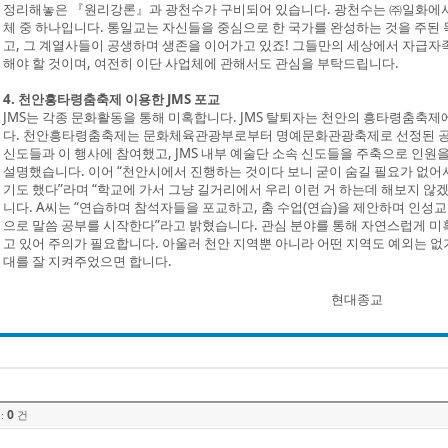
정리해놓은 『원리강론』과 광천수가 구비되어 있습니다. 광천수는 ㈜일화에서
체 중 하나입니다. 통일교는 자신들을 중심으로 한 국가를 완성하는 것을 주된
고, 그 계열사들이 공생하며 생존을 이어가고 있죠! 그들만의 세상에서 자급자족
해야 할 것이며, 여전히 이단 사업체에 관해서도 관심을 부탁드립니다.
4. 천안흥타령춤축제 이용한 JMS 포교
JMS는 각종 문화활동을 통해 미혹합니다. JMS 탈퇴자는 천안의 흥타령춤축
다. 천안흥타령춤축제는 문화체육관광부로부터 명예문화관광축제로 선정된 공신력 
신도들과 이 행사에 참여했고, JMS 내부 예술단 소속 신도들을 주축으로 인원
설명했습니다. 이어 “천안시에서 진행하는 것이다 보니 굳이 숨길 필요가 없어
기도 했다”라며 “학교에 가서 그냥 길거리에서 우리 이런 거 하는데 해보지 않
니다. A씨는 “연습하며 참석자들을 포교하고, 춤 수업(연습)을 제안하며 인성
으로 말씀 공부를 시작한다”라고 밝혔습니다. 관심 분야를 통해 자연스럽게 
고 있어 주의가 필요합니다. 아울러 천안 지역뿐 아니라 어떤 지역도 예외는 없
대를 잘 지켜주었으면 합니다.
현대종교
0
:
건