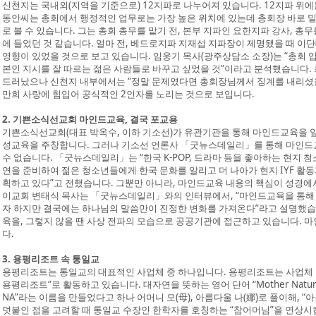
신천지는 국내외(지역을 기준으로) 12지파로 나누어져 있습니다. 12지파 위에
동안씨는 총회에서 행정적인 업무로는 가장 높은 위치에 있는데 총회장 바로 
로 볼 수 있습니다. 그는 총회 총무를 맡기 전, 본부 지파인 요한지파 강사, 
에 들었던 것 같습니다. 얼마 전, 베드로지파 지재섭 지파장이 제명됐을 때 
영향이 있었을 것으로 보고 있습니다. 임웅기 목사(광주상담소 소장)는 “총회
본인 지시를 잘 따르는 젊은 사람들로 바꾸고 싶었을 것”이라고 분석했습니다.
드러났으나 신천지 내부에서는 “정말 문제였다면 총회장님께서 징계를 내리셨을
만희 사랑에 힘입어 공식적인 2인자를 노리는 것으로 보입니다.
2. 기쁜소식선교회 마인드교육, 결국 포교용
기쁜소식선교회(대표 박옥수, 이하 기소선)가 유관기관을 통해 마인드교육을 
성교육을 주창합니다. 그러나 기소선 언론사 「굿뉴스데일리」를 통해 마인드
수 없습니다. 「굿뉴스데일리」는 “한국 K-POP, 드라마 등을 좋아하는 현지 
연을 준비하여 젊은 청소년들에게 한국 문화를 알리고 더 나아가 현지 IYF 활
획하고 있다”고 전했습니다. 그뿐만 아니라, 마인드교육 내용의 핵심이 성경
이교회 변태식 목사는 「굿뉴스데일리」와의 인터뷰에서, “마인드교육을 통해
자 하지만 결국에는 하나님의 말씀만이 진정한 변화를 가져온다”라고 설명했습
육을, 그렇지 않을 땐 사상 전파의 모습으로 공공기관에 접근하고 있습니다. 
다.
3. 용평리조트 속 통일교
용평리조트는 통일교의 대표적인 사업체 중 하나입니다. 용평리조트는 사업체 이
용평리조트”로 활동하고 있습니다. 대자연을 뜻하는 영어 단어 “Mother Nature”
NA”라는 이름을 만들었다고 하나 어머니 모(母), 아름다울 나(娜)로 풀이해, 
덧붙인 점을 고려할 때 통일교 수장인 한학자를 호칭하는 “참어머님”을 연상시