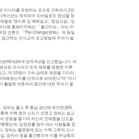
은 미디어를 운영하는 곳으로 구독자가 2만
플리케이션도 제작되어 모바일로도 영상을 청
로 ‘앤드류 강 예배설교’, ‘영성교실’, ‘성
. 마지막사명 홈페이지에는 「월간이슈」라는 카
언론인 「The Change(변화)」와 동일
로 접근하는 안식교의 포교방법에 주의가 필
(46세)에게 징역 6년을 선고했습니다. 러
스텐션은 러시아가 조직 해체를 명령한 이후
고, 약 20명이 구속 상태로 재판을 기다리
 취약해졌는지를 단적으로 보여준다”며 “러시
가 활발한 여호와의 증인에 대한 주의가 필
 정씨는 출소 후 충남 금산에 위치한 JMS
 통해 수백 명의 신도가 모였고 정씨는 설교
등의 운동을 즐기며 자신의 건재함을 신도들
행했는데, 입장료를 많이 내는 사람들을 정
. 정씨는 월명동에 있는 수백 그루의 소나
시집, 잠언서 등을 출간했으며 이를 우상화의