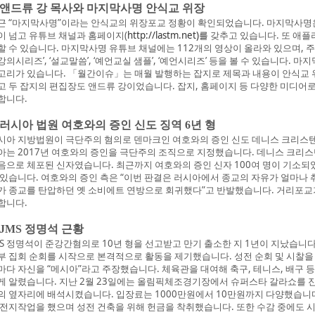
. 앤드류 강 목사와 마지막사명 안식교 위장
근 “마지막사명”이라는 안식교의 위장포교 정황이 확인되었습니다. 마지막사명
이 넘고 유튜브 채널과 홈페이지(
http://lastm.net)를
갖추고 있습니다. 또 애
할 수 있습니다. 마지막사명 유튜브 채널에는 112개의 영상이 올라와 있으며, 주제별
강의시리즈’, ‘설교말씀’, ‘예언교실 샘플’, ‘예언시리즈’ 등을 볼 수 있습니다
고리가 있습니다. 「월간이슈」는 매월 발행하는 잡지로 제목과 내용이 안식교 위장 
고 두 잡지의 편집장도 앤드류 강이었습니다. 잡지, 홈페이지 등 다양한 미디어
합니다.
. 러시아 법원 여호와의 증인 신도 징역 6년 형
시아 지방법원이 극단주의 혐의로 덴마크인 여호와의 증인 신도 데니스 크리스텐센
아는 2017년 여호와의 증인을 극단주의 조직으로 지정했습니다. 데니스 크리
음으로 체포된 신자였습니다. 최근까지 여호와의 증인 신자 100여 명이 기소되었
 있습니다. 여호와의 증인 측은 “이번 판결은 러시아에서 종교의 자유가 얼마나
가 종교를 탄압하던 옛 소비에트 연방으로 회귀했다”고 반발했습니다. 거리포교
합니다.
. JMS 정명석 근황
MS 정명석이 준강간혐의로 10년 형을 선고받고 만기 출소한 지 1년이 지났습니다.
부 집회 순회를 시작으로 본격적으로 활동을 제기했습니다. 성전 순회 및 시찰을
마다 자신을 “메시아”라고 주장했습니다. 체육관을 대여해 축구, 테니스, 배구 
게 알렸습니다. 지난 2월 23일에는 올림픽체조경기장에서 슈퍼스타 갈라쇼를 진
의 옆자리에 배석시켰습니다. 입장료는 1000만원에서 10만원까지 다양했습니다
 전지작업을 했으며 성전 건축을 위해 헌금을 착취했습니다. 또한 수감 중에도 