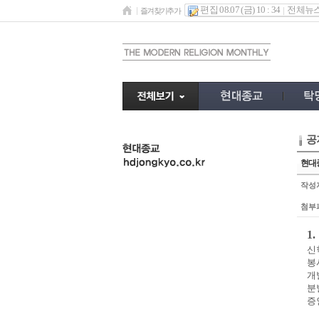
편집 08.07 (금) 10 : 34
전체뉴
즐겨찾기추가
공
undefined
현대종
작성
첨부
1
신
봉
개
분
증