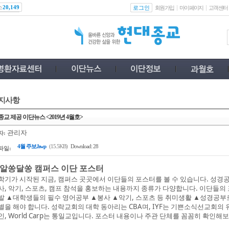
스
로그인
20,149
회원가입
마이페이지
고객센터
지사항
교 제공 이단뉴스 <2019년 4월호>
관리자
자:
4월 주보.hwp
(15.5KB)
Download: 28
파일:
. 알쏭달쏭 캠퍼스 이단 포스터
학기가 시작된 지금, 캠퍼스 곳곳에서 이단들의 포스터를 볼 수 있습니다. 성경
사, 악기, 스포츠, 캠프 참석을 홍보하는 내용까지 종류가 다양합니다. 이단들의
발 ▲대학생들의 필수 영어공부 ▲봉사 ▲악기, 스포츠 등 취미생활 ▲성경공부
별을 해야 합니다. 성락교회의 대학 동아리는 CBA며, IYF는 기쁜소식선교회의 유관
인, World Carp는 통일교입니다. 포스터 내용이나 주관 단체를 꼼꼼히 확인해