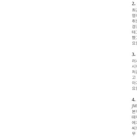
2
최
명
취
경
테
했
요
3
러
시
처
고
아
요
4
J
본
때
에
씨
무