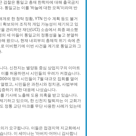
최근 검찰은 통일교 총재 한학자에 대해 출국금지
. 통일교는 이를 ‘하늘에 대한 모독’이라며 반
개로 한 청탁 정황, YTN 인수 계획 등도 불거
등이 확보되어 조직적 개입 가능성이 제기되고 있
 관리하던 재단(UCI) 소송에서 최종 패소했
명의 세 아들이 통일교의 정통성을 놓고 분열하
해 왔으나, 현재 내외부의 총체적 위기 속에 존
모로 미비했기에 이번 사건을 계기로 통일교와 그
.
니다. 신천지는 별양동 중심 상업지구의 이마트
서 이를 허용하면서 시민들의 우려가 커졌습니다.
000여 명의 시민들이 7월 대규모 집회를 열어
가 열렸고, 시민들은 과천시와 정치권, 사법부에
입증하기 위한 대응에 나섰습니다.
를 기사에 노출해 도용 의혹을 받고 있습니다.
제기하고 있으며, 한 신천지 탈퇴자는 이 교회가
도 정통 교단 마크를 무단 사용한 사례가 있는데
주의가 요구됩니다. 이들은 접경지역 지교회에서
있습니다. 이 세미나는 ‘아버지·어머니 감사합니