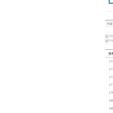
댓글 
이
다
번
17
17
17
17
17
16
16