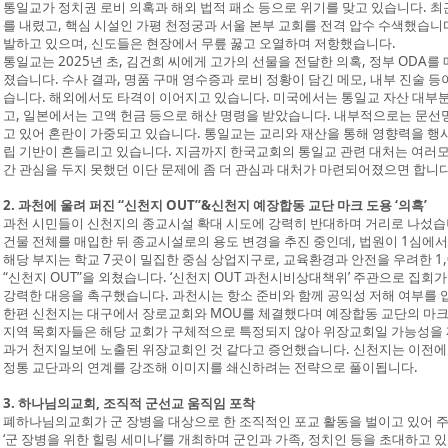
통일교가 정치권 로비 의혹과 해외 법적 패소 등으로 위기를 맞고 있습니다. 
를 내렸고, 핵심 시설인 가평 천정궁과 서울 본부 교회를 전격 압수 수색했습니다
발하고 있으며, 신도들은 현장에서 무릎 꿇고 오열하며 저항했습니다.
통일교는 2025년 초, 김건희 씨에게 고가의 선물을 전달한 의혹, 정부 ODA를 매
졌습니다. 수사 결과, 명품 구매 영수증과 로비 정황이 담긴 메모, 내부 진술 
습니다. 해외에서도 타격이 이어지고 있습니다. 미국에서는 통일교 자산 대부분을
고, 일본에서는 고액 헌금 등으로 해산 명령을 받았습니다. 내부적으로는 문선
고 있어 혼란이 가중되고 있습니다. 통일교는 교리와 재산을 통해 영향력을 행사
립 기반이 흔들리고 있습니다. 지금까지 한국교회의 통일교 관련 대처는 여러
간 관심을 두지 못했던 이단 문제에 좀 더 관심과 대처가 마련되어졌으면 합니다
2. 과천에 울려 퍼진 “신천지 OUT”&신천지 예장합동 교단 마크 도용 ‘의혹’
과천 시민들이 신천지의 종교시설 확대 시도에 강력히 반대하며 거리로 나섰습
건물 전체를 매입한 뒤 종교시설로의 용도 변경을 추진 중인데, 법원이 1심에
해당 부지는 학교 7곳이 밀집한 중심 상업지구로, 교육환경과 안전을 우려한 1,
“신천지 OUT”을 외쳤습니다. ‘신천지 OUT 과천시비상대책위’ 주관으로 집회
강력한 대응을 촉구했습니다. 과천시는 항소 준비와 함께 공익성 저해 여부를 
한편 신천지는 대구에서 장로교회와 MOU를 체결했다며 예장합동 교단의 마크
지역 목회자들은 해당 교회가 구체적으로 특정되지 않아 위장교회일 가능성을 
과거 천지일보에 노출된 위장교회인 것 같다고 증언했습니다. 신천지는 이전에
정통 교단과의 연계를 강조해 이미지를 쇄신하려는 전략으로 풀이됩니다.
3. 하나님의교회, 조직적 군선교 움직임 포착
폐하나님의교회가 군 장병을 대상으로 한 조직적인 포교 활동을 벌이고 있어 
‘군 장병을 위한 힐링 세미나’를 개최하며 군인과 가족, 정치인 등을 초대하고 