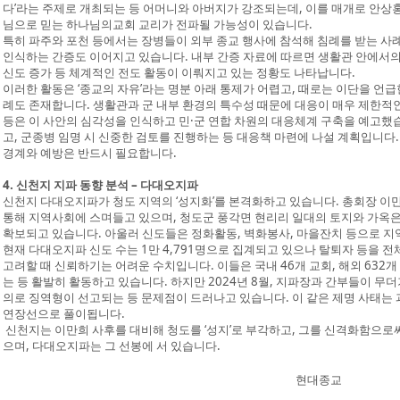
다’라는 주제로 개최되는 등 어머니와 아버지가 강조되는데, 이를 매개로 안상
님으로 믿는 하나님의교회 교리가 전파될 가능성이 있습니다.
특히 파주와 포천 등에서는 장병들이 외부 종교 행사에 참석해 침례를 받는 사
인식하는 간증도 이어지고 있습니다. 내부 간증 자료에 따르면 생활관 안에서의 
신도 증가 등 체계적인 전도 활동이 이뤄지고 있는 정황도 나타납니다.
이러한 활동은 ‘종교의 자유’라는 명분 아래 통제가 어렵고, 때로는 이단을 언
례도 존재합니다. 생활관과 군 내부 환경의 특수성 때문에 대응이 매우 제한
등은 이 사안의 심각성을 인식하고 민·군 연합 차원의 대응체계 구축을 예고했
고, 군종병 임명 시 신중한 검토를 진행하는 등 대응책 마련에 나설 계획입니다
경계와 예방은 반드시 필요합니다.
4. 신천지 지파 동향 분석 – 다대오지파
신천지 다대오지파가 청도 지역의 ‘성지화’를 본격화하고 있습니다. 총회장 이
통해 지역사회에 스며들고 있으며, 청도군 풍각면 현리리 일대의 토지와 가옥은
확보되고 있습니다. 아울러 신도들은 정화활동, 벽화봉사, 마을잔치 등으로 지
현재 다대오지파 신도 수는 1만 4,791명으로 집계되고 있으나 탈퇴자 등을 
고려할 때 신뢰하기는 어려운 수치입니다. 이들은 국내 46개 교회, 해외 632
는 등 활발히 활동하고 있습니다. 하지만 2024년 8월, 지파장과 간부들이 무
의로 징역형이 선고되는 등 문제점이 드러나고 있습니다. 이 같은 제명 사태는 
연장선으로 풀이됩니다.
신천지는 이만희 사후를 대비해 청도를 ‘성지’로 부각하고, 그를 신격화함으로
으며, 다대오지파는 그 선봉에 서 있습니다.
현대종교