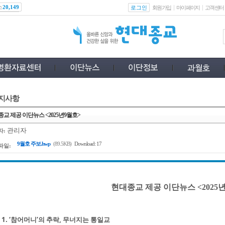
스
로그인
20,149
회원가입
마이페이지
고객센터
지사항
교 제공 이단뉴스 <2025년9월호>
관리자
자:
9월호 주보.hwp
(89.5KB)
Download: 17
파일:
현대종교 제공 이단뉴스 <2025년
1. ‘참어머니’의 추락, 무너지는 통일교