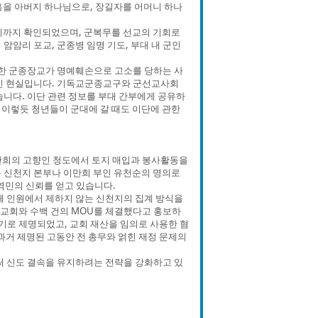
홍을 아버지 하나님으로, 장길자를 어머니 하나
례까지 확인되었으며, 군복무를 선교의 기회로
암암리 포교, 군종병 임명 기도, 부대 내 군인
급한 군종장교가 명예훼손으로 고소를 당하는 사
적인 현실입니다. 기독교군종교구와 군선교사회
습니다. 이단 관련 정보를 부대 간부에게 공유하
. 이렇듯 청년들이 군대에 갈 때도 이단에 관한
만희의 고향인 청도에서 토지 매입과 봉사활동을
 신천지 본부나 이만희 부인 유천순의 명의로
역민의 신뢰를 얻고 있습니다.
전체 인원에서 제하지 않는 신천지의 집계 방식을
개 교회와 수백 건의 MOU를 체결했다고 홍보하
더기로 제명되었고, 교회 재산을 임의로 사용한 혐
과거 제명된 고동안 전 총무와 얽힌 재정 문제의
써 신도 결속을 유지하려는 전략을 강화하고 있