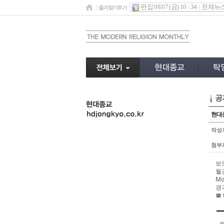
편집 08.07 (금) 10 : 34
전체뉴
즐겨찾기추가
공
undefined
현대
작성
첨부
보도
월
Mo
경
☎