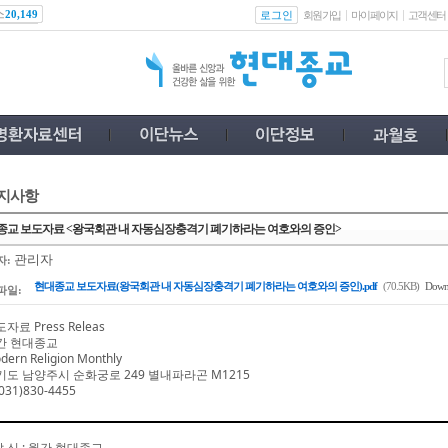
스
로그인
20,149
회원가입
마이페이지
고객센터
지사항
종교 보도자료 <왕국회관 내 자동심장충격기 폐기하라는 여호와의 증인>
관리자
자:
현대종교 보도자료(왕국회관 내 자동심장충격기 폐기하라는 여호와의 증인).pdf
(70.5KB)
Downl
파일:
자료 Press Releas
간 현대종교
dern Religion Monthly
기도 남양주시 순화궁로
249
별내파라곤
M1215
031)830-4455
발 신
:
월간 현대종교