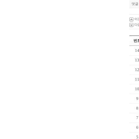
댓글 
이
다
번
1
1
1
1
1
9
8
7
6
5