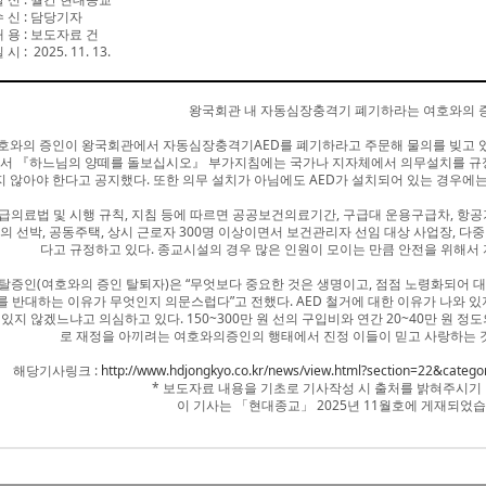
수 신
:
담당기자
내 용
:
보도자료 건
 시 : 2025. 11. 13.
왕국회관 내 자동심장충격기 폐기하라는 여호와의 
호와의 증인이 왕국회관에서 자동심장충격기AED를 폐기하라고 주문해 물의를 빚고 있다
서 『하느님의 양떼를 돌보십시오』 부가지침에는 국가나 지자체에서 의무설치를 규정
지 않아야 한다고 공지했다. 또한 의무 설치가 아님에도 AED가 설치되어 있는 경우에
급의료법 및 시행 규칙, 지침 등에 따르면 공공보건의료기간, 구급대 운용구급차, 항공기
의 선박, 공동주택, 상시 근로자 300명 이상이면서 보건관리자 선임 대상 사업장, 
다고 규정하고 있다. 종교시설의 경우 많은 인원이 모이는 만큼 안전을 위해서
 탈증인(여호와의 증인 탈퇴자)은 “무엇보다 중요한 것은 생명이고, 점점 노령화되어 대
를 반대하는 이유가 무엇인지 의문스럽다”고 전했다. AED 철거에 대한 이유가 나와 있
 있지 않겠느냐고 의심하고 있다. 150~300만 원 선의 구입비와 연간 20~40만 원 
로 재정을 아끼려는 여호와의증인의 행태에서 진정 이들이 믿고 사랑하는 
해당기사링크 :
http://www.hdjongkyo.co.kr/news/view.html?section=22&cat
* 보도자료 내용을 기초로 기사작성 시 출처를 밝혀주시기
이 기사는 「현대종교」 2025년 11월호에 게재되었습