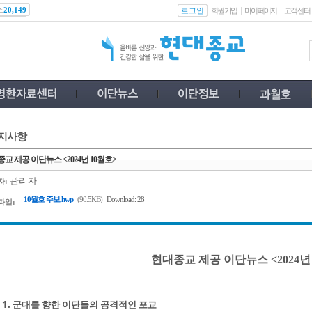
스
로그인
20,149
회원가입
마이페이지
고객센터
지사항
교 제공 이단뉴스 <2024년 10월호>
관리자
자:
10월호 주보.hwp
(90.5KB)
Download: 28
파일:
현대종교 제공 이단뉴스 <2024년
1. 군대를 향한 이단들의 공격적인 포교