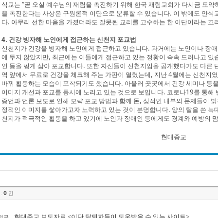
식교는 “곧 오실 예수님의 재림을 촉진하기 위해 한국 재림교회가 다시금 도약
을 촉진한다는 사상은 구원론적 이단으로 분류할 수 있습니다. 이 밖에도 안식
다. 아무리 선한 마음을 가졌더라도 잘못된 교리를 고수하는 한 이단이라는 꼬리
4. 건강 빙자해 노인에게 접근하는 신천지 포교법
신천지가 건강을 빙자해 노인에게 접근하고 있습니다. 과거에는 노인이나 장애
에 두지 않았지만, 최근에는 이들에게 접근하고 있는 정황이 속속 드러나고 있
인 등을 핑계 삼아 포교합니다. 또한 자신들이 신천지임을 공개했다가도 다른 
역 앞에서 무료로 건강을 체크해 주는 가판이 열렸는데, 지난 4월에는 신천지
바꿔 활동하는 모습이 포착되기도 했습니다. 아울러 곳곳에서 건강 세미나 등을
이미지 개선과 포교를 동시에 노리고 있는 것으로 보입니다. 코로나19를 통해
증언과 언론 보도로 인해 모략 포교 방법과 함께 돈, 성적인 내부의 문제들이 
정적인 이미지를 쌓아가고자 노력하고 있는 것이 분명합니다. 양의 탈을 쓴 늑
천지가 적극적인 활동을 하고 있기에 노인과 장애인 등에게도 경계와 예방의 맘
현대종교
0
:
건
현대종교 보도자료 <이단 탈퇴자들이 도움받을 수 있는 사이트>
전글