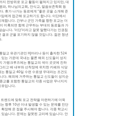
까지 전방위로 포교 활동이 펼쳐지고 있지만, 대
원파, 하나님의교회, 안식교, 말씀보존학회 등
. 휴가 나가는 동료에게 “좋은 곳을 소개해 준
 후임에게 접근해 포교하기도 합니다. 이단에서
비재합니다. 간부나 군인 가족을 향한 포교는 더
족이 미혹되면 함께 근무하는 부대의 동료들과 가
않습니다. ‘이단’이라고 잘못 말했다가는 인권침
 결코 군을 포기하지 않을 것입니다. 젊은 청년
.
일교 유관기관인 HJ마리나 등이 출자한 524
 있는 가운데 국내는 물론 해외 신도들이 성지
인지 가평크루즈에는 통일교의 색이 곳곳에 진하
 그리고 배 내부와 선착장에 위치한 카페와 식당
에는 통일교 40일 수련 수료생 우대라는 조건도
입니다. 해외에 거주하는 통일교 신도들이 성지순
한 종교를 포함한 통일교의 각종 사업은 무너지지
이유입니다.
신 트렌드에 맞춰 포교 전략을 마련하기에 더욱
 향후 10년 이내 발생할 수 있는 문제를 진단
 확장해 온 점을 주시해야 합니다. 각종 학교시
 있습니다. 문제는 잘못된 교리에 있습니다. 안