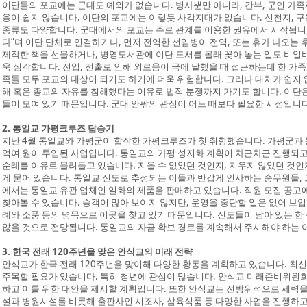
이단들의 포교에는 군대도 예외가 없습니다. 병사뿐만 아니라, 간부, 군인 가족
응이 쉽지 않습니다. 이단의 포교에는 이렇듯 사각지대가 없습니다. 신천지, 구
종류도 다양합니다. 군대에서의 포교는 주로 관계를 이용한 권유에서 시작됩니다
다”며 이단 단체로 연결하거나, 먼저 전역한 선임병이 전역, 또는 휴가 나오는
제작한 책을 선물하거나, 병영도서관에 이단 도서를 몰래 꽂아 놓는 일도 비일
욱 심각합니다. 전입, 전출로 인해 외로움이 극에 달했을 때 접근하는데 한 가
족들 모두 포교의 대상이 되기도 하기에 더욱 위험합니다. 그러나 대처가 쉽지 
해 혹은 종교의 자유를 침해했다는 이유로 법적 분쟁까지 가기도 합니다. 이단은
들이 모여 있기 때문입니다. 군대 안팎의 관심이 어느 때보다 필요한 시점입니다
2. 통일교 가평크루즈 탑승기
지난 4월 통일교와 가평군이 합작한 가평크루즈가 첫 취항했습니다. 가평군과 통
억여 원이 투입된 사업입니다. 통일교의 가평 성지화 계획이 차근차근 진행되고
순례를 이유로 몰려들고 있습니다. 지울 수 없었던 것인지, 지우지 않았던 것
게 묻어 있습니다. 통일교 신도로 추정되는 이들과 반갑게 인사하는 승무원들,
에서는 통일교 유관 업체인 일화의 제품을 판매하고 있습니다. 직원 모집 공고
찾아볼 수 있습니다. 승객이 많아 보이지 않지만, 운영을 중단할 일은 없어 보
례와 소풍 등의 명목으로 이곳을 찾고 있기 때문입니다. 신도들이 남아 있는 
않을 것으로 전망됩니다. 통일교의 자금 확보 경로를 계속해서 주시해야 하는 
3. 한국 전래 120주년을 맞은 안식교의 미래 전략
안식교가 한국 전래 120주년을 맞이해 다양한 황동을 계획하고 있습니다. 최
주목할 필요가 있습니다. 특히 청년에 관심이 많습니다. 안식교 미래준비위원회는
하고 이를 위한 대안을 제시할 계획입니다. 또한 안식교는 전방위적으로 세력을
설과 병원시설를 비롯해 출판사인 시조사, 삼육식품 등 다양한 사업을 진행하고