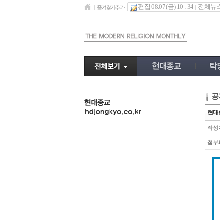
편집 08.07 (금) 10 : 34
전체뉴
즐겨찾기추가
공
undefined
현대종
작성
첨부