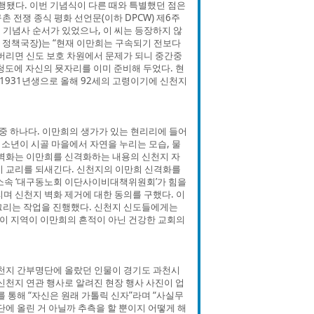
진행됐다. 이번 기념식이 다른 때와 특별했던 점은
촌 전쟁 종식 평화 선언문(이하 DPCW) 제6주
 기념사 순서가 있었으나, 이 씨는 등장하지 않
 정책국장)는 “현재 이만희는 구속되기 전보다
버리면 신도 보호 차원에서 문제가 되니 중간중
 청도에 자신의 묫자리를 이미 준비해 두었다. 현
 1931년생으로 올해 92세의 고령이기에 신천지
중 하나다. 이만희의 생가가 있는 현리리에 들어
 소년이 시골 마을에서 자연을 누리는 모습, 물
이 벽화는 이만희를 신격화하는 내용의 신천지 자
지 교리를 되새긴다. 신천지의 이만희 신격화를
합 소속 ‘대구동노회 이단사이비대책위원회’가 힘을
며 신천지 벽화 제거에 대한 동의를 구했다. 이
그리는 작업을 진행했다. 신천지 신도들에게는
 이 지역이 이만희의 흔적이 아닌 건강한 교회의
신천지 간부명단에 올랐던 인물이 경기도 과천시
신천지 연관 행사로 알려진 현장 행사 사진이 업
 통해 “자신은 원래 가톨릭 신자”라며 “사실무
단에 올린 거 아닐까 추측을 할 뿐이지 어떻게 해