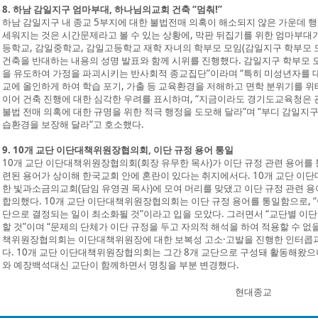
8. 하남 감일지구 엄마부대, 하나님의교회 건축 “멈춰!”
하남 감일지구 내 종교 5부지에 대한 불법전매 의혹이 해소되지 않은 가운데 
세워지는 것은 시간문제라고 볼 수 있는 상황에, 막판 뒤집기를 위한 엄마부대
등학교, 감일중학교, 감일고등학교 재학 자녀의 학부모 모임(감일지구 학부모
건축을 반대하는 내용의 성명 발표와 함께 시위를 진행했다. 감일지구 학부모 
을 유도하여 가정을 파괴시키는 반사회적 종교집단”이라며 “특히 미성년자를 
교에 올인하게 하여 학습 포기, 가출 등 교육환경을 저해하고 면학 분위기를 위
이어 건축 진행에 대한 심각한 우려를 표시하며, “지금이라도 경기도교육청은
불법 전매 의혹에 대한 규명을 위한 적극 행정을 도모해 달라”며 “부디 감일지
습환경을 보장해 달라”고 호소했다.
9. 10개 교단 이단대책위원장협의회, 이단 규정 용어 통일
10개 교단 이단대책위원장협의회(회장 유무한 목사)가 이단 규정 관련 용어를
련된 용어가 상이해 한국교회 안에 혼란이 있다는 취지에서다. 10개 교단 이
한 빛과소금의교회(담임 유영권 목사)에 모여 머리를 맞댔고 이단 규정 관련 용
합의했다. 10개 교단 이단대책위원장협의회는 이단 규정 용어를 통일함으로, “
단으로 결정되는 일이 최소화될 것”이라고 입을 모았다. 그러면서 “교단별 이
할 것”이며 “문제의 단체가 이단 규정을 두고 자의적 해석을 하여 적용할 수 없을
책위원장협의회는 이단대책위원장에 대한 보복성 고소·고발을 진행한 인터콥과
다. 10개 교단 이단대책위원장협의회는 그간 8개 교단으로 구성돼 활동해왔
와 예장백석대신 교단이 함께하면서 명칭을 부분 변경했다.
현대종교