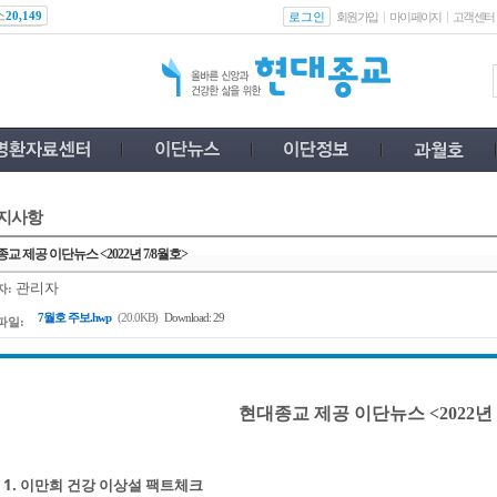
스
로그인
20,149
회원가입
마이페이지
고객센터
지사항
교 제공 이단뉴스 <2022년 7/8월호>
관리자
자:
7월호 주보.hwp
(20.0KB)
Download: 29
파일:
현대종교 제공 이단뉴스 <2022년 
1. 이만희 건강 이상설 팩트체크