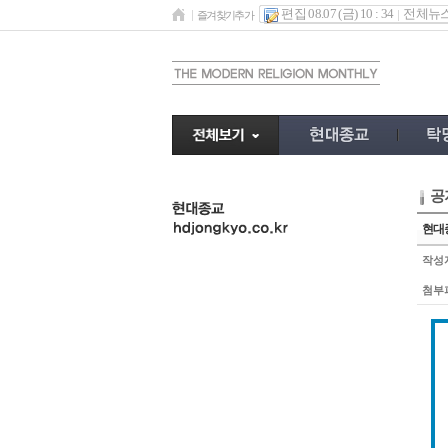
편집 08.07 (금) 10 : 34
전체뉴
즐겨찾기추가
공
undefined
현대종
작성
첨부