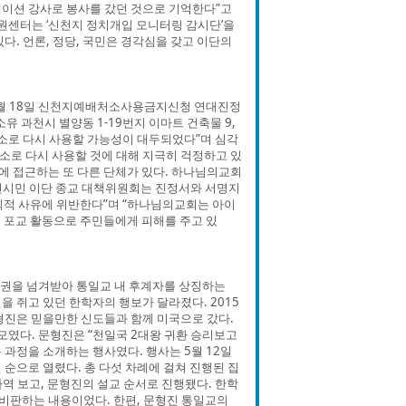
레이션 강사로 봉사를 갔던 것으로 기억한다”고
센터는 ‘신천지 정치개입 모니터링 감시단’을
다. 언론, 정당, 국민은 경각심을 갖고 이단의
5월 18일 신천지예배처소사용금지신청 연대진정
 과천시 별양동 1-19번지 이마트 건축물 9,
처소로 다시 사용할 가능성이 대두되었다”며 심각
처소로 다시 사용할 것에 대해 지극히 걱정하고 있
에 접근하는 또 다른 단체가 있다. 하나님의교회
천시민 이단 종교 대책위원회는 진정서와 서명지
익적 사유에 위반한다”며 “하나님의교회는 아이
 포교 활동으로 주민들에게 피해를 주고 있
속권을 넘겨받아 통일교 내 후계자를 상징하는
을 쥐고 있던 한학자의 행보가 달라졌다. 2015
형진은 믿을만한 신도들과 함께 미국으로 갔다.
모였다. 문형진은 “천일국 2대왕 귀환 승리보고
 과정을 소개하는 행사였다. 행사는 5월 12일
도권 순으로 열렸다. 총 다섯 차례에 걸쳐 진행된 집
사역 보고, 문형진의 설교 순서로 진행됐다. 한학
비판하는 내용이었다. 한편, 문형진 통일교의