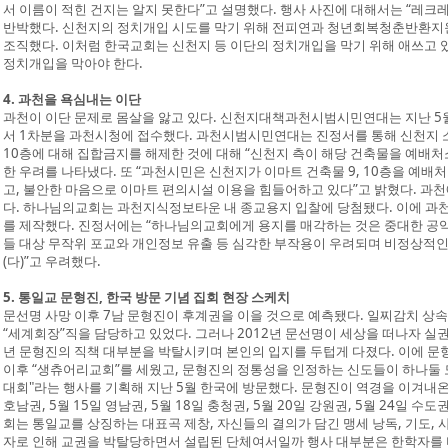
서 이름이 적힌 건지는 알지 못한다”고 설명했다. 행사 사진에 대해서는 “레크
반박했다. 신천지의 정치개입 시도를 막기 위해 전피연과 청년회복청춘반환지원
조직했다. 이처럼 한국교회는 신천지 등 이단의 정치개입을 막기 위해 애쓰고 있
정치개입을 막아야 한다.
4. 과천을 욕심내는 이단
과천이 이단 문제로 몸살을 앓고 있다. 신천지대책과천시범시민연대는 지난 
서 1차분을 과천시청에 접수했다. 과천시범시민연대는 진정서를 통해 신천지 소유
10층에 대해 집합금지를 해제한 것에 대해 “신천지 측이 해당 건축물을 예배
한 우려를 나타냈다. 또 “과천시민은 신천지가 이마트 건축물 9, 10층을 예배
고, 불안한 마음으로 이마트 편의시설 이용을 힘들어하고 있다”고 밝혔다. 과천
다. 하나님의교회는 과천지식정보타운 내 종교용지 입찰에 당첨됐다. 이에 과
를 제작했다. 진정서에는 “하나님의교회에게 용지를 매각하는 것은 중대한 공
들 대상 무작위 포교와 개인정보 유출 등 심각한 부작용이 우려되며 비정상적인
(다)”고 우려했다.
5. 통일교 문형진, 한국 방문 기념 집회 현장 스케치
문선명 사망 이후 7남 문형진이 후계권을 이을 것으로 예측됐다. 일찌감치 상
“세계회장”직을 담당하고 있었다. 그러나 2012년 문선명이 세상을 떠나자 실권
년 문형진의 직책 대부분을 박탈시키며 본인의 입지를 두텁게 다졌다. 이에 문
이후 “생츄어리교회”를 세웠고, 문형진의 정통성을 인정하는 신도들이 하나둘 
대회"라는 행사를 기획해 지난 5월 한국에 방문했다. 문형진이 역경을 이겨내온
호남권, 5월 15일 영남권, 5월 18일 충청권, 5월 20일 강원권, 5월 24일 수
회는 통일교를 상징하는 대표곡 제창, 자신들의 결의가 담긴 맹세 낭독, 기도, 
자로 인해 교권을 박탈당하면서 설립된 단체여서일까 행사 대부분은 한학자를 