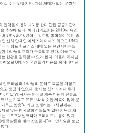
어갈 수는 있겠지만, 다음 세대가 없는 문형진
 인맥을 이용해 UN 등 한미 관련 공공기관에
을 추진해 왔다. 하나님의교회는 2010년 유엔
바 있다. 2016년에는 김주철 총회장이 유엔 중
인 산하 단체인 아세즈와 아세즈 와오도 UN과
 국내에 캠프 험프리스 내에 있는 유엔사령부도
벌한 하나님의교회가 구축되고 있다. 미국 교세
는 현황을 짐작할 수 있게 한다. 아울러 하나님
 전략으로 UN과 외국인들의 마음을 움직이며 관
령의 인도하심과 하나님의 은혜로 복음을 깨닫고
없었고 평강이 없었다. 현재는 십자가에서 우리
. 이날 강 목사는 안식교 계통 이단의 유튜브
유튜브는 기독교 유튜브와 비슷한 제목이 많아 분
는 기독교 방송”이라고 소개하는 〈채널세븐〉,
실제로 많은 한국교회 성도들이 일반 기독교 채
리는 〈호프채널코리아 프레이즈〉 등이 있다.
해 종말론을 계속 강조한다”며, “안식일을 토요
명했다.