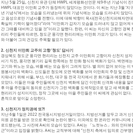
지난 5월 25일, 신천지 유관 단체 HWPL 세계평화선언문 제9주년 기념식이 
HWPL 대표인 이만희 교주가 등장하지 않았다는 것이다. 이 씨는 지난 3월 ‘지구
년 기념식’에서는 모습을 드러냈는데 위의 기념식에는 모습을 드러내지 않았다.
고 음성으로만 기념사를 전했다. 이에 대해 박향미 목사(전국신천지피해자연대
확실히 기력이 떨어졌다”라며 “이만희가 갑자기 모습을 드러내지 않고 없어져 
간 그때를 대비하고 있을 것”이라고 말했다. 한편, 이 씨는 자신의 고향인 경북
리리 주민들에 따르면, 청도군 풍각면 현리리에는 이만희 가묘가 있다. 이 씨는
와 더불어 그의 건강도 주목할 필요가 있다.
2. 신천지 이만희 교주의 고향 ‘청도’ 답사기
경상북도 청도군 풍각면 현리리는 신천지 교주 이만희의 고향이자 신천지 성지
서기 직전, 풍각면 봉기리 길목 한쪽에는 컷 만화 형식의 벽화가 있다. 벽면에는
고기와 뛰노는 모습, 벼를 베는 모습 등이 그려져 있다. 별 의미 없어 보이는 
원봉사단의 벽화다. 신도들은 청도에 오면 벽화를 보며 이만희의 주장 및 신천
지워내기 위해 서울, 부산, 이천, 대구 등 전국 각지에서 온 화가들과 예장통
모았다. 이들은 마을 주민들에게 신천지 벽화에 담긴 이만희 신격화 내용을 알리
후 마을 주민들의 동의로 신천지가 그린 벽화를 도색작업으로 덮고 새 벽화를 
현리리가 성지이지만, 정작 그곳에 사는 마을 주민들은 이 씨에게 관심이 없다.
흔적으로 덮이길 소망한다.
3. 신천지가 정치권에 또?!
지난 6월 1일은 2022 전국동시지방선거일이었다. 지방선거를 앞두고 과거 
의원 공천을 받은 것으로 확인돼 논란이 됐다. 이외에도 한 온라인 커뮤니티에 
로드됐는데, 그 사진에 A씨의 모습이 있었다. A씨는 「노컷뉴스」와의 인터뷰를
근”이라고 입장을 밝혔다. A씨는 교적부에 대해 “신천지 측에서 임의로 간부명