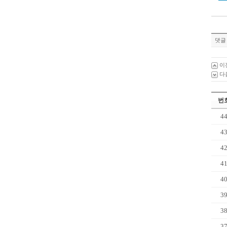
댓글 
이
다
번
4
4
4
4
4
3
3
3