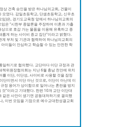
행정상 건축 승인을 받은 하나님의교회, 건물이
가 모였다. 감일초등학교, 단샘초등학교, 신우초
 모임)은, 경기도교육청 앞에서 하나님의교회의
모임은 “시한부 종말론을 주장하며 이혼과 가출
대상으로 호감 가는 물품을 이용해 유혹하고 종
태롭게 하는 사이비 종교 집단”이라고 밝혔다.
 관계 부처 및 기관과 협력하여 하나님의교회의
구 아이들이 안심하고 학습할 수 있는 안전한 학
 통일하기로 협의했다. 교단마다 이단 규정과 관
단대책위원장협의회는 지난 6월 충남 천안에 위치
어를 이단, 이단성, 사이비로 사용할 것을 잠정
이단이면서 이단 아닌 것으로, 이단이 아닌데 이
단 규정 용어가 상이함으로 일어나는 혼란을 방지
 것”이라고 기대했다. 한편 10개 교단 이단대
 같은 사안이 생기면 공동대처하기로 결의했
으나, 이번 모임을 기점으로 예수교대한성결교회