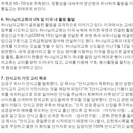
주축은 60~70대로 추측된다. 정통성을 내세우며 문선명과 유사하게 활동을 이
통일교는 위태로워 보인다.
6. 하나님의교회의 UN 및 미국 내 활동 활발
하나님의교회가 글로벌한 활동을 공격적으로 이어가고 있다. 미국에서는 교세와
침투를 시도하고 있다. 하나님의교회는 미국 뉴욕에 위치한 유엔과 연결된 활동
중앙긴급구호기금CERF에 10만 달러를 전달한 후 유엔 측과 파트너십을 체결한 
앙긴급구호기금 고위급회담에 참석해 연설하기도 했다. 하나님의교회의 대표적
관계를 지으려는 모습을 엿볼 수 있다. 하나님의교회 신도들은 지난 5월 12일
방문했다. 세계 공용어라고 할 수 있는 영어를 사용하는 미국을 중심으로 글로
및 활동, 홈페이지 현황은 하나님의교회가 국내를 발판 삼아 해외로 뻗어 나아가
의교회는 교리를 밝히 드러내지 않고, 교세를 이용해 구호, 봉사활동을 펼치는
계 형성을 모색하고 있다.
7. 안식교의 거짓 교리 폭로
강경구 목사가 안식교를 탈퇴했다. 강 목사는 “안식교에서 목회하는 동안 성
안식교의 교리가 거짓이라는 것을 깨닫게 되었다”며 “(안식교에서는) 기쁨이 
죄를 속죄하심으로 죄로 잃어버린 안식을 주님께서 회복하여 이루셨다”고 밝혔다
사이트를 소개하며 한국교회 성도들에게 주의할 것을 당부했다. 안식교 관련 
별이 어렵다. 안식교 관련 유튜브 채널로는, “오직 성경 중심의 신앙을 추구하
성경공부와 예배를 유도하는 안식교 출신 앤드류 강 목사의 〈마지막 사명〉, 
널로 알고 있는 안식교 출신 손계문 목사의 〈성서연구원〉, 문화 콘텐츠를 올
강 목사는 “안식교는 종말론으로 시작되었기 때문에 다니엘서, 요한계시록을 통
일로 주장하고 엘렌 지 화잇을 선지자로 보는 입장이면 100% 안식교”라고 설