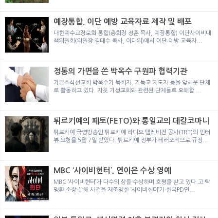
뉴
색
예장통합, 이단 예방 교육자료 제작 및 배포
대한예수교장로회 통합(총회장 정훈 목사, 예장통합) 이단사이비대
책위원회(위원장 김태수 목사, 이대위)에서 이단 예방 교육자...
정통의 가면을 쓴 박옥수 구원파 협력기관
기쁜소식선교회 박옥수가 목회자, 기독교 지도자 등을 앞세운 단체
로 활동하고 있다. 자칫 기성교회와 관련된 단체들로 오해할 ...
튀르키예의 페토(FETO)와 통일교의 데칼코마니
튀르키예 국영방송인 튀르키예 라디오 텔레비전 공사(TRT)의 인터
뷰 요청을 5월 7일 받았다. 튀르키예 정부가 테러조직으로 규정...
MBC ‘사이비헌터’, 연이은 수상 영예
MBC ‘사이비헌터’가 다수의 상을 수상하며 호평을 받고 있다.고 탁
명환 소장 살해 사건을 재조명한 ‘사이비헌터’가 한국PD연...