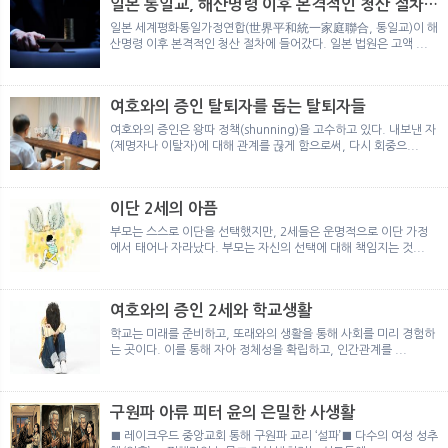
일본 통일교, 해산명령 이후 본격적인 청산 절차
돌입
일본 세계평화통일가정연합(世界平和統一家庭聯合, 통일교)이 해
산명령 이후 본격적인 청산 절차에 들어갔다. 일본 법원은 고액 ...
여호와의 증인 탈퇴자를 돕는 탈퇴자들
여호와의 증인은 왕따 정책(shunning)을 고수하고 있다. 내보낸 자
(제명자나 이탈자)에 대해 관계를 끊게 함으로써, 다시 회중으...
이단 2세의 아픔
부모는 스스로 이단을 선택했지만, 2세들은 운명적으로 이단 가정
에서 태어나 자라났다. 부모는 자신의 선택에 대해 책임지는 것...
여호와의 증인 2세와 학교생활
학교는 미래를 준비하고, 또래와의 생활을 통해 사회를 미리 경험하
는 곳이다. 이를 통해 자아 정체성을 확립하고, 인간관계를 ...
구원파 아류 피터 윤의 은밀한 사생활
■ 레이크우드 중앙교회 통해 구원파 교리 ‘설파’■ 다수의 여성 성추