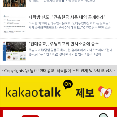
행 ‘의혹’ … 피해자의 눈물■ 진실 밝히려는 신도들에...
다락방 신도, “건축헌금 사용 내역 공개하라”
다락방 지교회 임마누엘서울교회, 임마누엘부산교회 등 신도들이
세계복음화전도협회와 류광수에 대해 RUTC 건축헌금 반환 소송...
「현대종교」, 주님의교회 민사소송에 승소
주님의교회(담임 김용두 목사, 현 홀리파이어 미니스트리)가 「현대
종교」와 「뉴스앤조이」를 상대로 제기한 민사소송이 1심에...
- Copyrights ⓒ 월간 「현대종교」 허락없이 무단 전재 및 재배포 금지 -