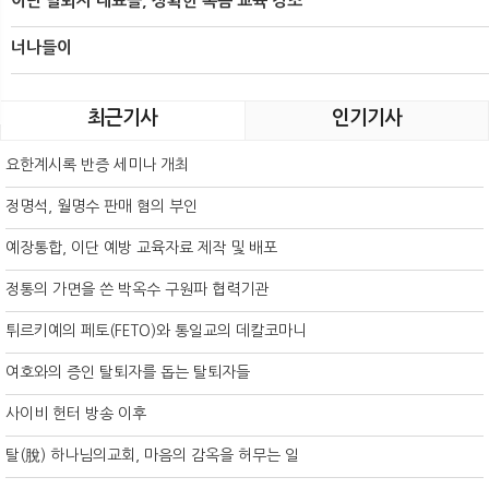
이단 탈퇴자 대표들, 정확한 복음 교육 강조
너나들이
최근기사
인기기사
요한계시록 반증 세미나 개최
정명석, 월명수 판매 혐의 부인
예장통합, 이단 예방 교육자료 제작 및 배포
정통의 가면을 쓴 박옥수 구원파 협력기관
튀르키예의 페토(FETO)와 통일교의 데칼코마니
여호와의 증인 탈퇴자를 돕는 탈퇴자들
사이비 헌터 방송 이후
탈(脫) 하나님의교회, 마음의 감옥을 허무는 일