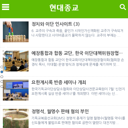
검색
정치와 이단 인사이트 (3)
6. 교주의 구속과 죽음, 끝인가 시작인가신격화된 교주가 구속되거
나 사망한다고 사이비종교가 몰락하지 않는다. 교주의 부재는 ...
메
검
예장통합과 합동 교단, 한국 이단대책위원장협의
회 탈퇴
예장통합과 합동 교단이 한국교회이단대책위원장협의회(협회장 손
경식 목사, 이대협) 운영 방식과 정체성에 문제를 제기하며 잇...
노르웨이 재판이 남긴 흔적
정통의 가면을 쓴 박옥수 구원파 협력기관
일본 통일교, 해산명령 이후 본격적인 청산 절차 돌입
여호와의 증인 2세와 학교생활
「현대종교」, 주님의교회 민사소송에 승소
노르웨이 재판이 남긴 흔적
정통의 가면을 쓴 박옥수 구원파 협력기관
요한계시록 반증 세미나 개최
한국기독교이단상담소협회와 이단상담사전문교육원이 7월 '신천지
요한계시록 실상 반증 세미나'를 개최했다. 이번 세미나는 신...
정명석, 월명수 판매 혐의 부인
기독교복음선교회(JMS) 정명석 총재가 일명 월명수(월명동 약수)를
신도들에게 불법으로 판매한 혐의로 공판이 열렸다.대전지방...