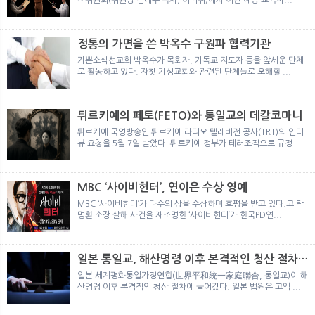
정통의 가면을 쓴 박옥수 구원파 협력기관
기쁜소식선교회 박옥수가 목회자, 기독교 지도자 등을 앞세운 단체
로 활동하고 있다. 자칫 기성교회와 관련된 단체들로 오해할 ...
튀르키예의 페토(FETO)와 통일교의 데칼코마니
튀르키예 국영방송인 튀르키예 라디오 텔레비전 공사(TRT)의 인터
뷰 요청을 5월 7일 받았다. 튀르키예 정부가 테러조직으로 규정...
MBC ‘사이비헌터’, 연이은 수상 영예
MBC ‘사이비헌터’가 다수의 상을 수상하며 호평을 받고 있다.고 탁
명환 소장 살해 사건을 재조명한 ‘사이비헌터’가 한국PD연...
일본 통일교, 해산명령 이후 본격적인 청산 절차
돌입
일본 세계평화통일가정연합(世界平和統一家庭聯合, 통일교)이 해
산명령 이후 본격적인 청산 절차에 들어갔다. 일본 법원은 고액 ...