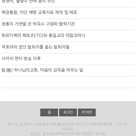
정명석, 월명수 판매 혐의 부인
예장통합, 이단 예방 교육자료 제작 및 배포
정통의 가면을 쓴 박옥수 구원파 협력기관
튀르키예의 페토(FETO)와 통일교의 데칼코마니
여호와의 증인 탈퇴자를 돕는 탈퇴자들
사이비 헌터 방송 이후
탈(脫) 하나님의교회, 마음의 감옥을 허무는 일
홈
로그인
PC버전
경기도 남양주시 순화궁로 249 별내파라곤 M1215
| 사업자등록번호 : 216-02-
64845
편집인, 청소년보호책임자:탁지일 | 발행인 : 탁지원