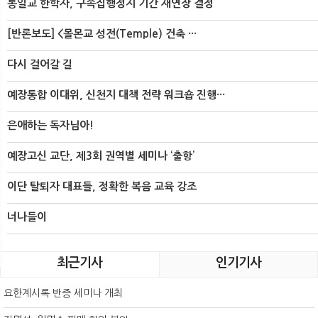
통일교 한학자, 구속집행정지 기간 재연장 결정
[반론보도] <몰몬교 성전(Temple) 건축 ···
다시 걸어갈 길
예장통합 이대위, 신천지 대책 전략 워크숍 진행···
은애하는 독자님아!
예장고신 교단, 제3회 권역별 세미나 ‘출항’
이단 탈퇴자 대표들, 정확한 복음 교육 강조
너나들이
최근기사
인기기사
요한계시록 반증 세미나 개최