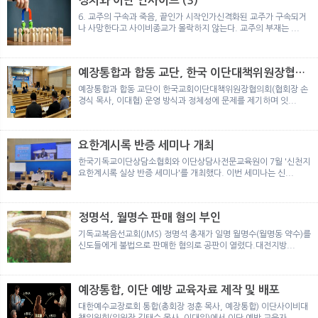
정치와 이단 인사이트 (3)
뉴
색
6. 교주의 구속과 죽음, 끝인가 시작인가신격화된 교주가 구속되거
나 사망한다고 사이비종교가 몰락하지 않는다. 교주의 부재는 ...
예장통합과 합동 교단, 한국 이단대책위원장협의
회 탈퇴
예장통합과 합동 교단이 한국교회이단대책위원장협의회(협회장 손
경식 목사, 이대협) 운영 방식과 정체성에 문제를 제기하며 잇...
요한계시록 반증 세미나 개최
한국기독교이단상담소협회와 이단상담사전문교육원이 7월 '신천지
요한계시록 실상 반증 세미나'를 개최했다. 이번 세미나는 신...
정명석, 월명수 판매 혐의 부인
기독교복음선교회(JMS) 정명석 총재가 일명 월명수(월명동 약수)를
신도들에게 불법으로 판매한 혐의로 공판이 열렸다.대전지방...
예장통합, 이단 예방 교육자료 제작 및 배포
대한예수교장로회 통합(총회장 정훈 목사, 예장통합) 이단사이비대
책위원회(위원장 김태수 목사, 이대위)에서 이단 예방 교육자...