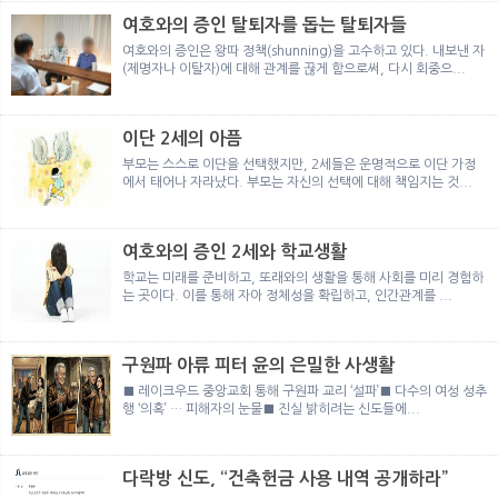
여호와의 증인 탈퇴자를 돕는 탈퇴자들
여호와의 증인은 왕따 정책(shunning)을 고수하고 있다. 내보낸 자
(제명자나 이탈자)에 대해 관계를 끊게 함으로써, 다시 회중으...
이단 2세의 아픔
부모는 스스로 이단을 선택했지만, 2세들은 운명적으로 이단 가정
에서 태어나 자라났다. 부모는 자신의 선택에 대해 책임지는 것...
여호와의 증인 2세와 학교생활
학교는 미래를 준비하고, 또래와의 생활을 통해 사회를 미리 경험하
는 곳이다. 이를 통해 자아 정체성을 확립하고, 인간관계를 ...
구원파 아류 피터 윤의 은밀한 사생활
■ 레이크우드 중앙교회 통해 구원파 교리 ‘설파’■ 다수의 여성 성추
행 ‘의혹’ … 피해자의 눈물■ 진실 밝히려는 신도들에...
다락방 신도, “건축헌금 사용 내역 공개하라”