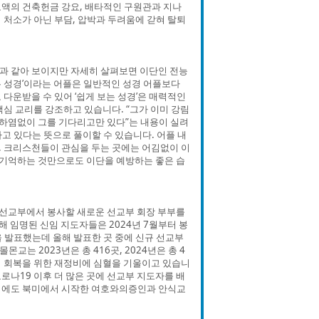
액의 건축헌금 강요, 배타적인 구원관과 지나
 처소가 아닌 부담, 압박과 두려움에 갇혀 탈퇴
어플과 같아 보이지만 자세히 살펴보면 이단인 전능
는 성경’이라는 어플은 일반적인 성경 어플보다
다운받을 수 있어 ‘쉽게 보는 성경’은 매력적인
심 교리를 강조하고 있습니다. “그가 이미 강림
 하염없이 그를 기다리고만 있다”는 내용이 실려
고 있다는 뜻으로 풀이할 수 있습니다. 어플 내
. 크리스천들이 관심을 두는 곳에는 어김없이 이
을 기억하는 것만으로도 이단을 예방하는 좋은 습
 선교부에서 봉사할 새로운 선교부 회장 부부를
 임명된 신임 지도자들은 2024년 7월부터 봉
4곳을 발표했는데 올해 발표한 곳 중에 신규 선교부
교는 2023년은 총 416곳, 2024년은 총 4
의 회복을 위한 재정비에 심혈을 기울이고 있습니
코로나19 이후 더 많은 곳에 선교부 지도자를 배
외에도 북미에서 시작한 여호와의증인과 안식교