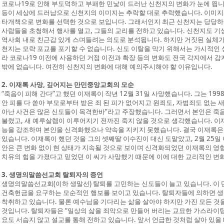
코로나19로 인해 부도덕하고 부패한 민낯이 드러난 신천지의 변화가 눈에 띕니다
등이 세상에 드러남으로 신천지의 이미지는 추락할 대로 추락했습니다. 이미지를
타개책으로 변화를 선택한 것으로 보입니다. 그래서인지 최근 신천지는 당당하
사람들을 초청해서 행사를 열고, 그들의 교리를 전하고 있습니다. 신천지도 기
역사회 내로 친근감 있게 스며들려는 의도로 분석됩니다. 하지만 거짓된 실체가
천지는 모략 포교를 포기할 수 없습니다. 신도 이탈을 막기 위해서는 가시적인
라 코로나19 이전에 사용하던 거점 이전과 확장 등의 변화도 전국 각지에서 감
밖에 없습니다. 여전히 신천지의 변화에 대해 예의주시해야 할 이유입니다.
2. 이재록 사망, 깊어지는 만민중앙교회의 모순
“죽음이 피해 간다”고 했던 이재록이 작년 12월 31일 사망했습니다. 그는 1998년 
안 피를 다 쏟아 부모로부터 받은 죄 된 피가 없어지고 원죄도, 자범죄도 없는 
아난 사건은 많은 신도들이 목격한바”라고 주장했습니다. 그러면서 본인은 죽
불렸고, 새 예루살렘이 이루어지기 전까진 죽지 않을 것으로 생각했습니다. 이
능을 강조하며 본인을 신격화했으나 약속을 지키지 못했습니다. 결국 이재록은
있습니다. 이재록이 했던 것을 그의 셋째딸 이수진이 대신 도맡았고, 2월 25
안은 큰 변화 없이 현 상태가 지속될 것으로 보이며 신격화되었던 이재록의 영
치유의 힘을 가졌다고 믿었던 이 씨가 사망했기 때문에 이에 대한 교리적인 변화
3. 생명의말씀선교회 탈퇴자의 증언
생명의말씀선교회(이하 생말선) 탈퇴를 고민하는 신도들이 늘고 있습니다. 이
건축헌금을 요구하는 모순적인 행보를 보이고 있습니다. 탈퇴자들에 의하면 생
착취하고 있습니다. 물론 예수님을 기다리는 삶을 살아야 하지만 가진 모든 것
것입니다. 탈퇴자들은 “일상의 삶을 죄악으로 만들어 버리는 교묘한 가스라이팅
요도 서슴지 않고 설교를 통해 전하고 있습니다. 앞서 언급한 것처럼 살아 있을