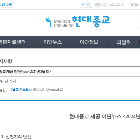
스
로그인
20,149
회원가입
마이페이지
고객센터
지사항
교 제공 이단뉴스 <2024년 3월호>
관리자
자:
3월호 주보.hwp
(90.5KB)
Download: 25
파일:
현대종교 제공 이단뉴스 <2024년
1. 신전지의 변신