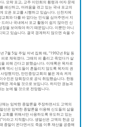
. 모략 포교, 교주 이만희의 횡령과 여자 문제
 쇄신하고, 어려움을 겪고 있는 국내 포교의
게 오픈 포교를 시행하고 있습니다. 신천지에
성교회와 다를 바 없다는 인식을 심어주면서 지
 드러나 국내에서 포교 활동이 쉽지 않아진 신
 성장을 보여줘야 하기 때문입니다. 이뿐만 아니
지되고 있습니다. 결국 경계하지 않으면 속을 수
7월 5일 주일 저녁 집회 때, “1992년 8일 동
새 피로 채워졌다. 그때의 피 흘리고 죽었다가 살
음을 피해 간다고 밝혔습니다. 이재록은 목자로
재록 역시 신도들이 흔들리지 않도록 목자의 권
 사망했지만, 만민중앙교회의 불은 계속 켜져
일 이수진은 당회장으로 공식 취임했습니다. 한동
향력은 계속될 것으로 보입니다. 하지만 권능과
는 눈에 띌 것으로 전망됩니다.
 단체는 임박한 종말론을 주장하면서도 고액의
말선은 임박한 종말론을 이용해 신도들의 삶을
을 교회를 위해서만 사용하도록 유도하고 있는
”이라고 지적합니다. 생말선은 고액의 헌금 강
 때 종말이 온다면서도 죽음 이후 재산을 공증해