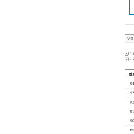
댓글 
이
다
번
9
9
9
9
9
8