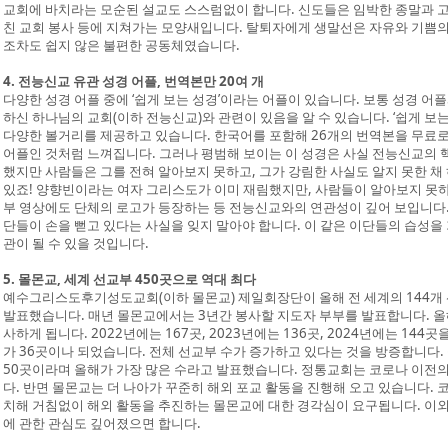
교회에 바치라는 모순된 설교도 스스럼없이 합니다. 신도들은 임박한 종말과 고
친 교회 봉사 등에 지쳐가는 모양새입니다. 탈퇴자에게 생말선은 자유와 기쁨의
조차도 쉽지 않은 불편한 공동체였습니다.
4. 전능신교 유관 성경 어플, 번역본만 20여 개
다양한 성경 어플 중에 ‘쉽게 보는 성경’이라는 어플이 있습니다. 보통 성경 
하신 하나님의 교회(이하 전능신교)와 관련이 있음을 알 수 있습니다. ‘쉽게 보
다양한 볼거리를 제공하고 있습니다. 한국어를 포함해 26개의 번역본을 무료로 
어플인 것처럼 느껴집니다. 그러나 평범해 보이는 이 성경은 사실 전능신교의 핵
했지만 사람들은 그를 전혀 알아보지 못하고, 그가 강림한 사실도 알지 못한 채
있죠! 양향빈이라는 여자 그리스도가 이미 재림했지만, 사람들이 알아보지 못하
부 영상에도 단체의 로고가 등장하는 등 전능신교와의 연관성이 깊어 보입니다
단들이 손을 뻗고 있다는 사실을 잊지 말아야 합니다. 이 같은 이단들의 습성
관이 될 수 있을 것입니다.
5. 몰몬교, 세계 선교부 450곳으로 역대 최다
예수그리스도후기성도교회(이하 몰몬교) 제일회장단이 올해 전 세계의 144개
발표했습니다. 매년 몰몬교에서는 3년간 봉사할 지도자 부부를 발표합니다. 올해
사하게 됩니다. 2022년에는 167곳, 2023년에는 136곳, 2024년에는 14
가 36곳이나 되었습니다. 전체 선교부 수가 증가하고 있다는 것을 방증합니다. 몰몬
50곳이라며 올해가 가장 많은 수라고 발표했습니다. 정통교회는 코로나 이전
다. 반면 몰몬교는 더 나아가 꾸준히 해외 포교 활동을 진행해 오고 있습니다. 
치해 거침없이 해외 활동을 추진하는 몰몬교에 대한 경각심이 요구됩니다. 이
에 관한 관심도 깊어졌으면 합니다.