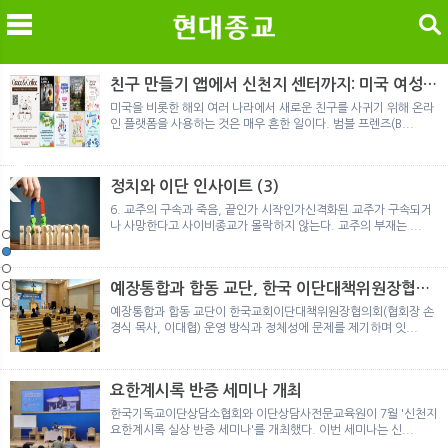
검색
친구 만들기 앱에서 신천지 센터까지: 미국 여성이
경험한 9개월 포섭의 전 과정
미국을 비롯한 해외 여러 나라에서 새로운 친구를 사귀기 위해 온라
인 플랫폼을 사용하는 것은 매우 흔한 일이다. 범블 프렌즈(B...
메
검
정치와 이단 인사이트 (3)
6. 교주의 구속과 죽음, 끝인가 시작인가신격화된 교주가 구속되거
나 사망한다고 사이비종교가 몰락하지 않는다. 교주의 부재는 ...
노르웨이 재판이 남긴 흔적
정통의 가면을 쓴 박옥수 구원파 협력기관
일본 통일교, 해산명령 이후 본격적인 청산 절차 돌입
여호와의 증인 2세와 학교생활
「현대종교」, 주님의교회 민사소송에 승소
노르웨이 재판이 남긴 흔적
정통의 가면을 쓴 박옥수 구원파 협력기관
예장통합과 합동 교단, 한국 이단대책위원장협의
회 탈퇴
예장통합과 합동 교단이 한국교회이단대책위원장협의회(협회장 손
경식 목사, 이대협) 운영 방식과 정체성에 문제를 제기하며 잇...
요한계시록 반증 세미나 개최
한국기독교이단상담소협회와 이단상담사전문교육원이 7월 '신천지
요한계시록 실상 반증 세미나'를 개최했다. 이번 세미나는 신...