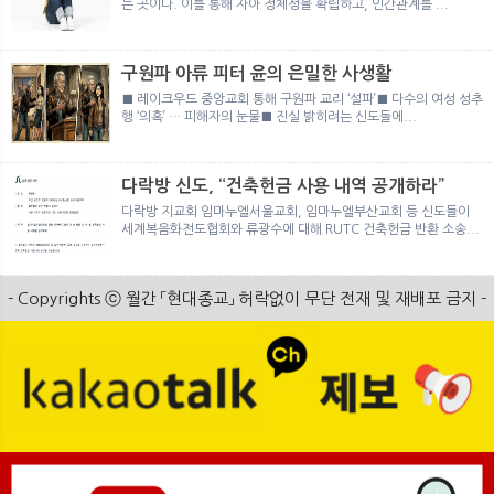
는 곳이다. 이를 통해 자아 정체성을 확립하고, 인간관계를 ...
구원파 아류 피터 윤의 은밀한 사생활
■ 레이크우드 중앙교회 통해 구원파 교리 ‘설파’■ 다수의 여성 성추
행 ‘의혹’ … 피해자의 눈물■ 진실 밝히려는 신도들에...
다락방 신도, “건축헌금 사용 내역 공개하라”
다락방 지교회 임마누엘서울교회, 임마누엘부산교회 등 신도들이
세계복음화전도협회와 류광수에 대해 RUTC 건축헌금 반환 소송...
- Copyrights ⓒ 월간 「현대종교」 허락없이 무단 전재 및 재배포 금지 -