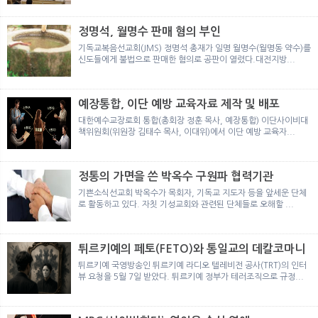
뉴
색
정명석, 월명수 판매 혐의 부인
기독교복음선교회(JMS) 정명석 총재가 일명 월명수(월명동 약수)를
신도들에게 불법으로 판매한 혐의로 공판이 열렸다.대전지방...
예장통합, 이단 예방 교육자료 제작 및 배포
대한예수교장로회 통합(총회장 정훈 목사, 예장통합) 이단사이비대
책위원회(위원장 김태수 목사, 이대위)에서 이단 예방 교육자...
정통의 가면을 쓴 박옥수 구원파 협력기관
기쁜소식선교회 박옥수가 목회자, 기독교 지도자 등을 앞세운 단체
로 활동하고 있다. 자칫 기성교회와 관련된 단체들로 오해할 ...
튀르키예의 페토(FETO)와 통일교의 데칼코마니
튀르키예 국영방송인 튀르키예 라디오 텔레비전 공사(TRT)의 인터
뷰 요청을 5월 7일 받았다. 튀르키예 정부가 테러조직으로 규정...