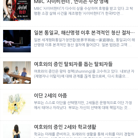
MBC ‘사이비헌터’, 연이은 수상 영예
MBC ‘사이비헌터’가 다수의 상을 수상하며 호평을 받고 있다.고 탁
명환 소장 살해 사건을 재조명한 ‘사이비헌터’가 한국PD연...
일본 통일교, 해산명령 이후 본격적인 청산 절차
돌입
일본 세계평화통일가정연합(世界平和統一家庭聯合, 통일교)이 해
산명령 이후 본격적인 청산 절차에 들어갔다. 일본 법원은 고액 ...
여호와의 증인 탈퇴자를 돕는 탈퇴자들
여호와의 증인은 왕따 정책(shunning)을 고수하고 있다. 내보낸 자
(제명자나 이탈자)에 대해 관계를 끊게 함으로써, 다시 회중으...
이단 2세의 아픔
부모는 스스로 이단을 선택했지만, 2세들은 운명적으로 이단 가정
에서 태어나 자라났다. 부모는 자신의 선택에 대해 책임지는 것...
여호와의 증인 2세와 학교생활
학교는 미래를 준비하고, 또래와의 생활을 통해 사회를 미리 경험하