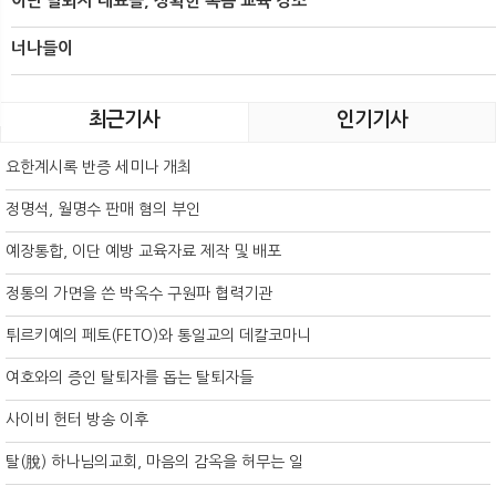
이단 탈퇴자 대표들, 정확한 복음 교육 강조
너나들이
최근기사
인기기사
요한계시록 반증 세미나 개최
정명석, 월명수 판매 혐의 부인
예장통합, 이단 예방 교육자료 제작 및 배포
정통의 가면을 쓴 박옥수 구원파 협력기관
튀르키예의 페토(FETO)와 통일교의 데칼코마니
여호와의 증인 탈퇴자를 돕는 탈퇴자들
사이비 헌터 방송 이후
탈(脫) 하나님의교회, 마음의 감옥을 허무는 일