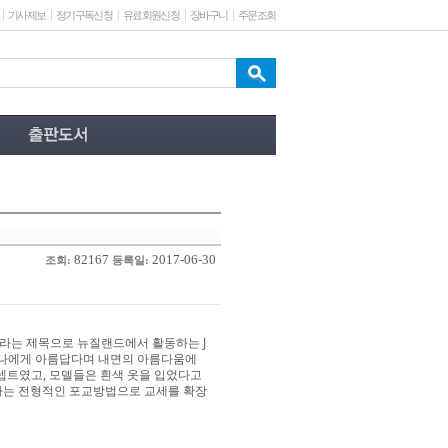
기사제보
정기구독신청
유료회원신청
장바구니
주문조회
82167
2017-06-30
조회:
등록일:
”라는 제목으로 뉴질랜드에서 활동하는 J
해 “나에게 아름답다며 내면의 아름다움에
셉트였고, 모델들은 흰색 옷을 입었다고
혹하는 전형적인 포교방법으로 교세를 확장