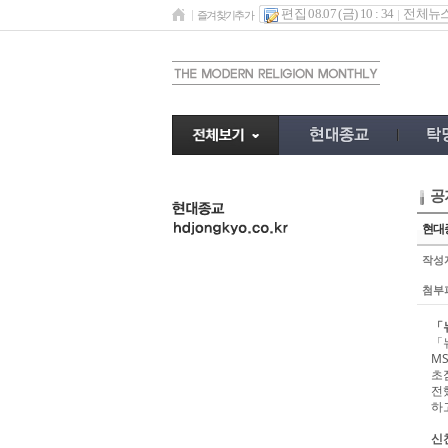
편집 08.07 (금) 10 : 34
전체뉴
즐겨찾기추가
공
undefined
현대종
작성
첨부
「
「
M
초
전
하
신