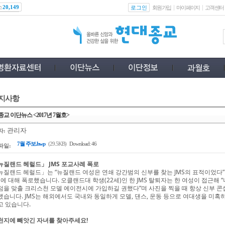
스
로그인
20,149
회원가입
마이페이지
고객센터
지사항
교 이단뉴스 <2017년 7월호>
관리자
자:
7월 주보.hwp
(29.5KB)
Download: 46
파일:
뉴질랜드 헤럴드」 JMS 포교사례 폭로
뉴질랜드 헤럴드」는 “뉴질랜드 여성은 연쇄 강간범의 신부를 찾는 JMS의 표적이었다
S에 대해 폭로했습니다. 오클랜드대 학생(22세)인 한 JMS 탈퇴자는 한 여성이 접근
점을 맞출 크리스천 모델 에이전시에 가입하길 권했다”며 사진을 찍을 때 항상 신부 콘
했습니다. JMS는 해외에서도 국내와 동일하게 모델, 댄스, 운동 등으로 여대생을 미
고 있습니다.
천지에 빼앗긴 자녀를 찾아주세요!