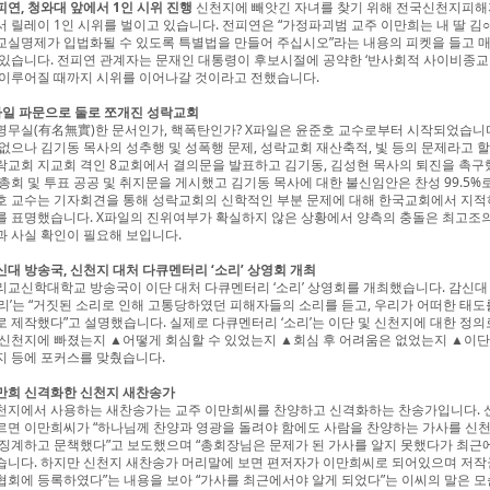
피연, 청와대 앞에서 1인 시위 진행
신천지에 빼앗긴 자녀를 찾기 위해 전국신천지피해자
서 릴레이 1인 시위를 벌이고 있습니다. 전피연은 “가정파괴범 교주 이만희는 내 딸 김
교실명제가 입법화될 수 있도록 특별법을 만들어 주십시오”라는 내용의 피켓을 들고 매
 있습니다. 전피연 관계자는 문재인 대통령이 후보시절에 공약한 ‘반사회적 사이비종교 
 이루어질 때까지 시위를 이어나갈 것이라고 전했습니다.
파일 파문으로 둘로 쪼개진 성락교회
명무실(有名無實)한 문서인가, 핵폭탄인가? X파일은 윤준호 교수로부터 시작되었습니다
 없으나 김기동 목사의 성추행 및 성폭행 문제, 성락교회 재산축적, 빛 등의 문제라고 할
락교회 지교회 격인 8교회에서 결의문을 발표하고 김기동, 김성현 목사의 퇴진을 촉구
 총회 및 투표 공공 및 취지문을 게시했고 김기동 목사에 대한 불신임안은 찬성 99.5
호 교수는 기자회견을 통해 성락교회의 신학적인 부분 문제에 대해 한국교회에서 지적
를 표명했습니다. X파일의 진위여부가 확실하지 않은 상황에서 양측의 충돌은 최고조의
과 사실 확인이 필요해 보입니다.
신대 방송국, 신천지 대처 다큐멘터리 ‘소리’ 상영회 개최
리교신학대학교 방송국이 이단 대처 다큐멘터리 ‘소리’ 상영회를 개최했습니다. 감신대
소리’는 “거짓된 소리로 인해 고통당하였던 피해자들의 소리를 듣고, 우리가 어떠한 태
로 제작했다”고 설명했습니다. 실제로 다큐멘터리 ‘소리’는 이단 및 신천지에 대한 정
 신천지에 빠졌는지 ▲어떻게 회심할 수 있었는지 ▲회심 후 어려움은 없었는지 ▲이단
지 등에 포커스를 맞췄습니다.
만희 신격화한 신천지 새찬송가
천지에서 사용하는 새찬송가는 교주 이만희씨를 찬양하고 신격화하는 찬송가입니다.
르면 이만희씨가 “하나님께 찬양과 영광을 돌려야 함에도 사람을 찬양하는 가사를 신천
 징계하고 문책했다”고 보도했으며 “총회장님은 문제가 된 가사를 알지 못했다가 최근에
습니다. 하지만 신천지 새찬송가 머리말에 보면 편저자가 이만희씨로 되어있으며 저작
협회에 등록하였다”는 내용을 보아 “가사를 최근에서야 알게 되었다”는 이씨의 말은 모