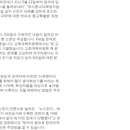
연대가 지난 5월 22일부터 청와대 앞
○○을 돌려보내라”, “유사종교피해방지법
일 같이 신천지 피해를 강하게 호소하
규제’에 대한 약속과 ‘종교특별법’ 제정
. X파일의 구체적인 내용이 알려진 바
 뿐 소문만 무성합니다. X파일 문제로
했습니다. 교회개혁위원회에서는 ‘전 교
%로 가결했습니다. 교회개혁위원회 측 윤
하는 문제를 고심하며 연구하겠다는 의
 위기로 치닫고 있어 X파일에 대한 분
 방송국 관계자에 따르면, 다큐멘터리
도를 취해야 할지 생각해보기를 바라는 취
의로 시작해, 회심자들을 대상으로 ▲어떻
에 미혹되는 것을 예방하는 방법은 무엇
 신천지 언론사로 알려진 「뉴스천지」에
지 새찬송가에 수록한 관련자 총 16명
야 알게 돼 이번 징계가 단행됐다”고 전
권 관련에서도 “편저자 명의로 한국저작
순된 주장임을 알 수 있습니다.