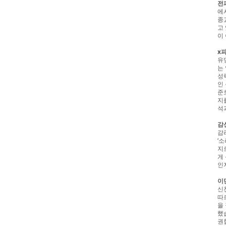
전
에
종
고
이
x
유
는
성
인
준
지
석
감
감
‘
지
게
인
이
신
따
을
했
권