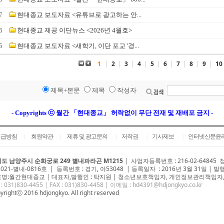
7
현대종교 보도자료 <유튜브로 광고하는 안...
6
현대종교 제공 이단뉴스 <2026년 4월호>
5
현대종교 보도자료 <새학기, 이단 포교 '경...
1
|
2
|
3
|
4
|
5
|
6
|
7
|
8
|
9
|
10
제목+본문
제목
작성자
- Copyrights ⓒ 월간 「현대종교」 허락없이 무단 전재 및 재배포 금지 -
취급방침
회원약관
제휴 및 광고문의
저작권
기사제보
인터넷신문윤
|
|
|
|
|
도 남양주시 순화궁로 249 별내파라곤 M1215
|
사업자등록번호 : 216-02-64845
2021-별내-0816호 | 등록번호 : 경기, 아53048 | 등록일자 : 2016년 3월 31일 | 발
명:월간현대종교 | 대표자,발행인 : 탁지원 | 청소년보호책임자, 개인정보관리책임자,
 : 031)
830-4455
| FAX : 031)830-4458 | 이메일 :
hd4391@hdjongkyo.co.kr
yrightⓒ 2016 hdjongkyo. All right reserved