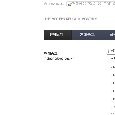
편집 08.06 (목) 10 : 20
전체뉴
즐겨찾기추가
공
undefined
번
21
21
21
21
21
20
20